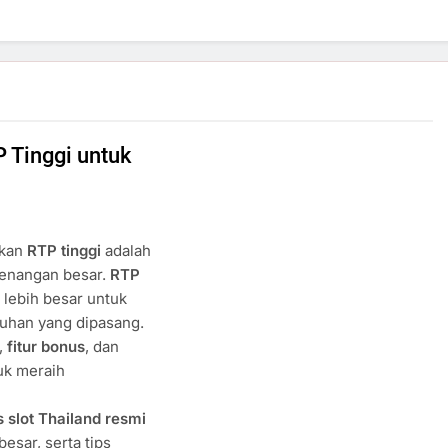
 Tinggi untuk
rkan
RTP tinggi
adalah
menangan besar.
RTP
lebih besar untuk
ruhan yang dipasang.
,
fitur bonus
, dan
uk meraih
s slot Thailand resmi
sar, serta tips