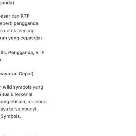
gganda)
besar
dan
RTP
eperti
pengganda
da untuk menang
kan yang cepat
dan
tis
,
Pengganda
,
RTP
n
mbayaran Cepat)
n
wild symbols
yang
Situs E
terkenal
ang efisien
, memberi
aya tersembunyi.
 Symbols
,