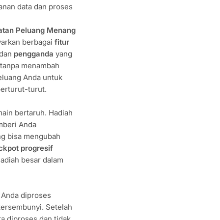
anan data dan proses
atan Peluang Menang
rkan berbagai
fitur
 dan
pengganda
yang
g tanpa menambah
peluang Anda untuk
rturut-turut.
ain bertaruh. Hadiah
mberi Anda
ng bisa mengubah
ckpot progresif
hadiah besar dalam
 Anda diproses
tersembunyi. Setelah
 diproses dan tidak