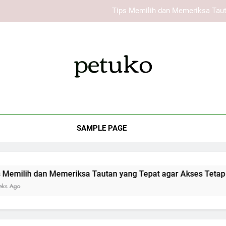
Tips Memilih dan Memeriksa Tau
KAYA787 Alternatif dengan Siste
Panduan Menjaga Kelancara
Tips Memilih Link Alternatif yang Te
uko
Tips Memilih dan Memeriksa Tau
Produk Berkualitas Untuk Hewan Peliharaan Anda Di Petuko. Da
KAYA787 Alternatif dengan Siste
SAMPLE PAGE
Panduan Menjaga Kelancara
n Memeriksa Tautan yang Tepat agar Akses Tetap Aman