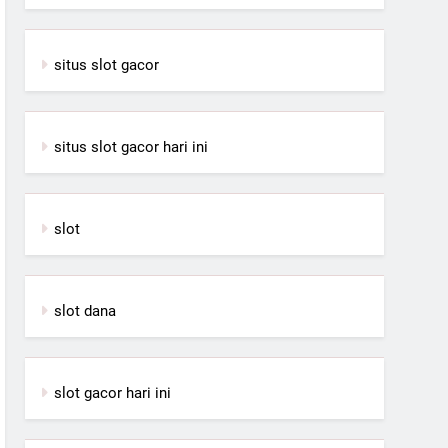
situs slot gacor
situs slot gacor hari ini
slot
slot dana
slot gacor hari ini