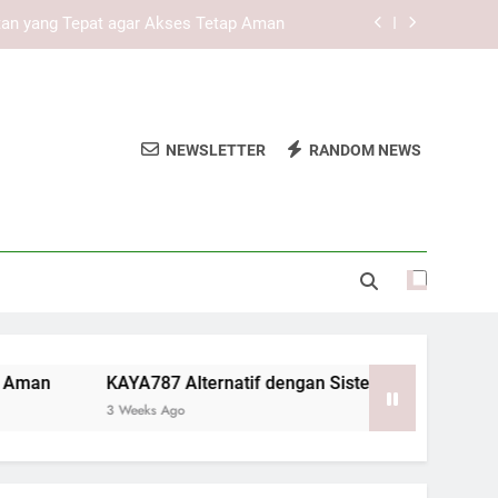
tan yang Tepat agar Akses Tetap Aman
m Akses yang Lebih Stabil dan Praktis
n Akses pada Halaman KAYA787 Login
NEWSLETTER
RANDOM NEWS
pat agar Akses Tetap Aman dan Terarah
tan yang Tepat agar Akses Tetap Aman
ri Makanan Hingga Aksesori, Semuanya Ada Di Sini.
m Akses yang Lebih Stabil dan Praktis
n Akses pada Halaman KAYA787 Login
KAYA787 Alternatif dengan Sistem Akses yang Lebih Stabil d
3 Weeks Ago