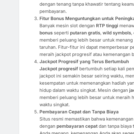
dengan tenang tanpa khawatir tentang keam
pembayaran.
Fitur Bonus Menguntungkan untuk Peningk
Banyak mesin slot dengan
RTP tinggi
menawa
bonus
seperti
putaran gratis
,
wild symbols
,
memberi peluang lebih besar untuk menan
taruhan. Fitur-fitur ini dapat memperbesar 
meraih jackpot progresif atau kemenangan be
Jackpot Progresif yang Terus Bertumbuh
Jackpot progresif
bertumbuh setiap kali pem
jackpot ini semakin besar seiring waktu, me
kesempatan untuk memenangkan hadiah ya
hidup dalam waktu singkat. Mesin dengan
ja
memberi peluang lebih besar untuk meraih 
waktu singkat.
Pembayaran Cepat dan Tanpa Biaya
Situs resmi memastikan bahwa kemenangan
dengan
pembayaran cepat
dan tanpa biaya 
Anda menang, kemenangan Anda akan segera