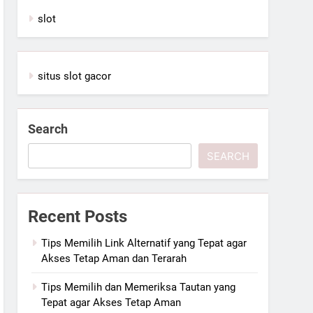
slot
situs slot gacor
Search
SEARCH
Recent Posts
Tips Memilih Link Alternatif yang Tepat agar
Akses Tetap Aman dan Terarah
Tips Memilih dan Memeriksa Tautan yang
Tepat agar Akses Tetap Aman