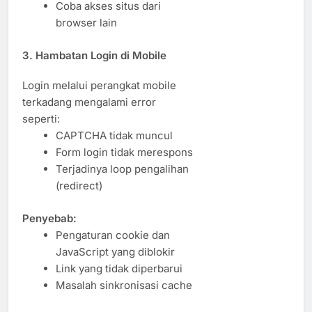
Coba akses situs dari
browser lain
3.
Hambatan Login di Mobile
Login melalui perangkat mobile
terkadang mengalami error
seperti:
CAPTCHA tidak muncul
Form login tidak merespons
Terjadinya loop pengalihan
(redirect)
Penyebab:
Pengaturan cookie dan
JavaScript yang diblokir
Link yang tidak diperbarui
Masalah sinkronisasi cache