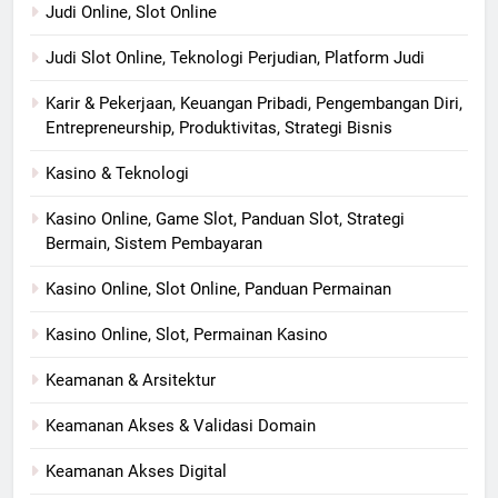
Judi Online, Slot Online
Judi Slot Online, Teknologi Perjudian, Platform Judi
Karir & Pekerjaan, Keuangan Pribadi, Pengembangan Diri,
Entrepreneurship, Produktivitas, Strategi Bisnis
Kasino & Teknologi
Kasino Online, Game Slot, Panduan Slot, Strategi
Bermain, Sistem Pembayaran
Kasino Online, Slot Online, Panduan Permainan
Kasino Online, Slot, Permainan Kasino
Keamanan & Arsitektur
Keamanan Akses & Validasi Domain
Keamanan Akses Digital