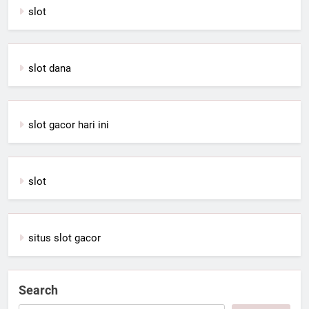
slot
slot dana
slot gacor hari ini
slot
situs slot gacor
Search