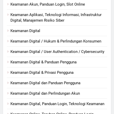
Keamanan Akun, Panduan Login, Slot Online
Keamanan Aplikasi, Teknologi Informasi, Infrastruktur
Digital, Manajemen Risiko Siber
Keamanan Digital
Keamanan Digital / Hukum & Perlindungan Konsumen
Keamanan Digital / User Authentication / Cybersecurity
Keamanan Digital & Panduan Pengguna
Keamanan Digital & Privasi Pengguna
Keamanan Digital dan Panduan Pengguna
Keamanan Digital dan Perlindungan Akun
Keamanan Digital, Panduan Login, Teknologi Keamanan