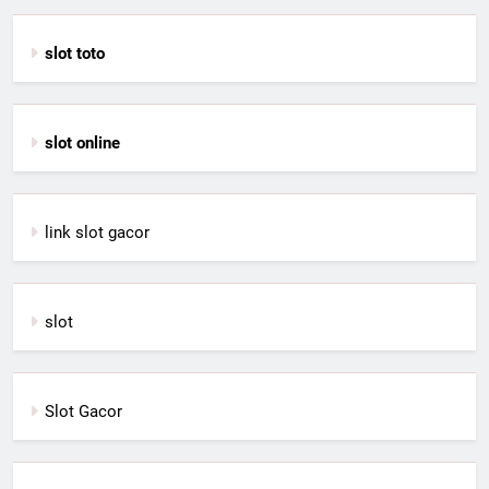
slot toto
slot online
link slot gacor
slot
Slot Gacor