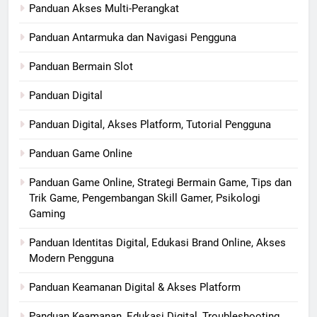
Panduan Akses Multi-Perangkat
Panduan Antarmuka dan Navigasi Pengguna
Panduan Bermain Slot
Panduan Digital
Panduan Digital, Akses Platform, Tutorial Pengguna
Panduan Game Online
Panduan Game Online, Strategi Bermain Game, Tips dan
Trik Game, Pengembangan Skill Gamer, Psikologi
Gaming
Panduan Identitas Digital, Edukasi Brand Online, Akses
Modern Pengguna
Panduan Keamanan Digital & Akses Platform
Panduan Keamanan, Edukasi Digital, Troubleshooting