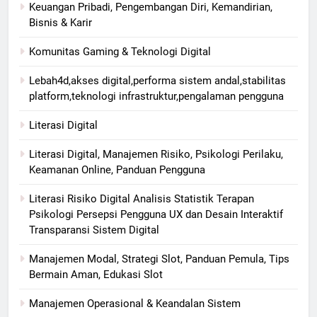
Keuangan Pribadi, Pengembangan Diri, Kemandirian,
Bisnis & Karir
Komunitas Gaming & Teknologi Digital
Lebah4d,akses digital,performa sistem andal,stabilitas
platform,teknologi infrastruktur,pengalaman pengguna
Literasi Digital
Literasi Digital, Manajemen Risiko, Psikologi Perilaku,
Keamanan Online, Panduan Pengguna
Literasi Risiko Digital Analisis Statistik Terapan
Psikologi Persepsi Pengguna UX dan Desain Interaktif
Transparansi Sistem Digital
Manajemen Modal, Strategi Slot, Panduan Pemula, Tips
Bermain Aman, Edukasi Slot
Manajemen Operasional & Keandalan Sistem