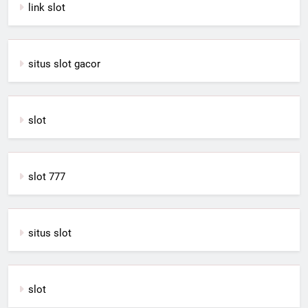
link slot
situs slot gacor
slot
slot 777
situs slot
slot