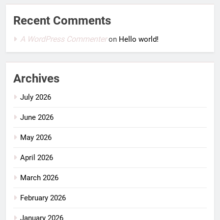
Recent Comments
A WordPress Commenter
on
Hello world!
Archives
July 2026
June 2026
May 2026
April 2026
March 2026
February 2026
January 2026