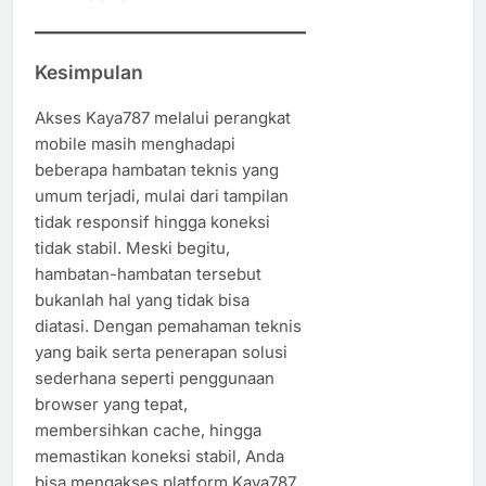
Kesimpulan
Akses Kaya787 melalui perangkat
mobile masih menghadapi
beberapa hambatan teknis yang
umum terjadi, mulai dari tampilan
tidak responsif hingga koneksi
tidak stabil. Meski begitu,
hambatan-hambatan tersebut
bukanlah hal yang tidak bisa
diatasi. Dengan pemahaman teknis
yang baik serta penerapan solusi
sederhana seperti penggunaan
browser yang tepat,
membersihkan cache, hingga
memastikan koneksi stabil, Anda
bisa mengakses platform Kaya787