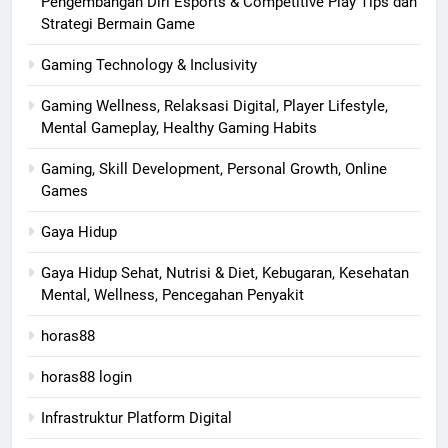
Pengembangan Diri Esports & Competitive Play Tips dan
Strategi Bermain Game
Gaming Technology & Inclusivity
Gaming Wellness, Relaksasi Digital, Player Lifestyle,
Mental Gameplay, Healthy Gaming Habits
Gaming, Skill Development, Personal Growth, Online
Games
Gaya Hidup
Gaya Hidup Sehat, Nutrisi & Diet, Kebugaran, Kesehatan
Mental, Wellness, Pencegahan Penyakit
horas88
horas88 login
Infrastruktur Platform Digital