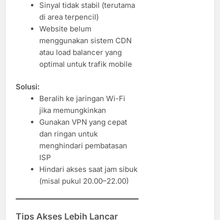
Sinyal tidak stabil (terutama
di area terpencil)
Website belum
menggunakan sistem CDN
atau load balancer yang
optimal untuk trafik mobile
Solusi:
Beralih ke jaringan Wi-Fi
jika memungkinkan
Gunakan VPN yang cepat
dan ringan untuk
menghindari pembatasan
ISP
Hindari akses saat jam sibuk
(misal pukul 20.00–22.00)
Tips Akses Lebih Lancar