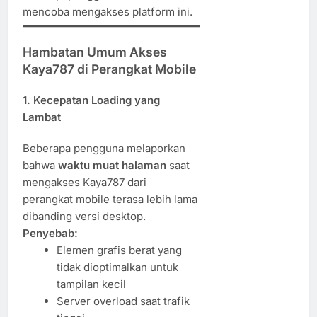
mencoba mengakses platform ini.
Hambatan Umum Akses
Kaya787 di Perangkat Mobile
1.
Kecepatan Loading yang
Lambat
Beberapa pengguna melaporkan
bahwa
waktu muat halaman
saat
mengakses Kaya787 dari
perangkat mobile terasa lebih lama
dibanding versi desktop.
Penyebab:
Elemen grafis berat yang
tidak dioptimalkan untuk
tampilan kecil
Server overload saat trafik