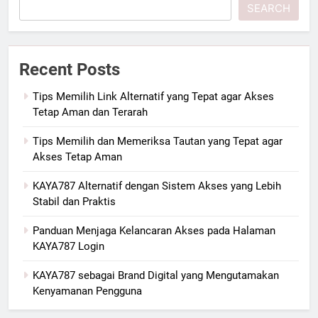
SEARCH
Recent Posts
Tips Memilih Link Alternatif yang Tepat agar Akses
Tetap Aman dan Terarah
Tips Memilih dan Memeriksa Tautan yang Tepat agar
Akses Tetap Aman
KAYA787 Alternatif dengan Sistem Akses yang Lebih
Stabil dan Praktis
Panduan Menjaga Kelancaran Akses pada Halaman
KAYA787 Login
KAYA787 sebagai Brand Digital yang Mengutamakan
Kenyamanan Pengguna