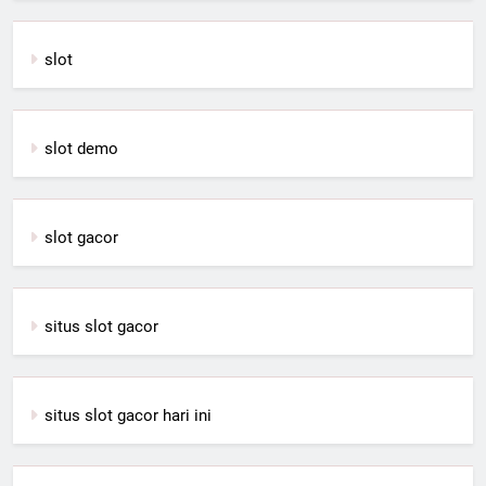
slot
slot demo
slot gacor
situs slot gacor
situs slot gacor hari ini