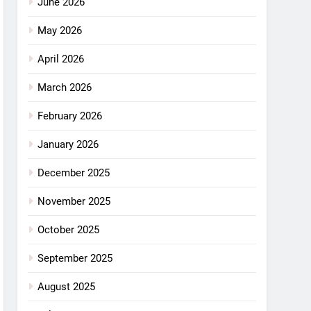
June 2026
May 2026
April 2026
March 2026
February 2026
January 2026
December 2025
November 2025
October 2025
September 2025
August 2025