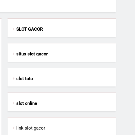
SLOT GACOR
situs slot gacor
slot toto
slot online
link slot gacor