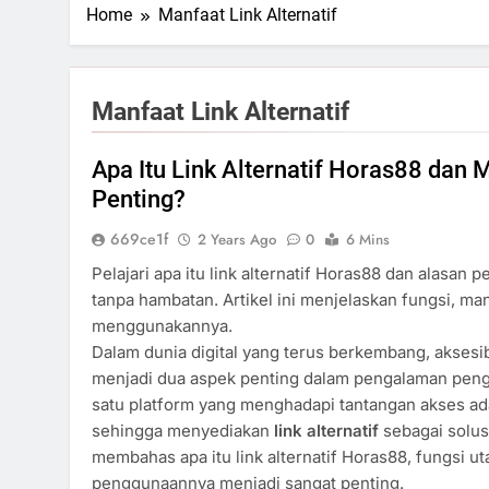
Home
Manfaat Link Alternatif
Manfaat Link Alternatif
Apa Itu Link Alternatif Horas88 dan
Penting?
669ce1f
2 Years Ago
0
6 Mins
Pelajari apa itu link alternatif Horas88 dan alasan 
tanpa hambatan. Artikel ini menjelaskan fungsi, ma
menggunakannya.
Dalam dunia digital yang terus berkembang, aksesi
menjadi dua aspek penting dalam pengalaman peng
satu platform yang menghadapi tantangan akses a
sehingga menyediakan
link alternatif
sebagai solusi
membahas apa itu link alternatif Horas88, fungsi 
penggunaannya menjadi sangat penting.