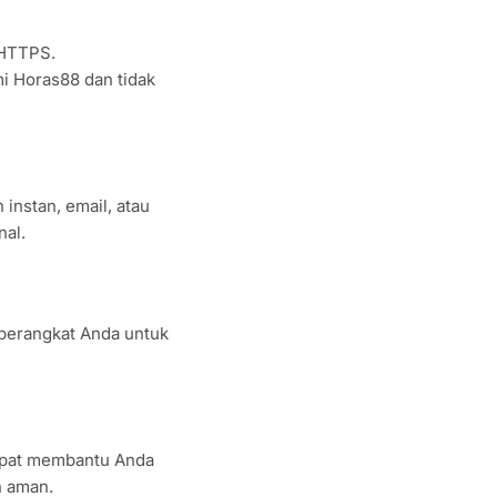
 HTTPS.
i Horas88 dan tidak
 instan, email, atau
nal.
di perangkat Anda untuk
apat membantu Anda
n aman.