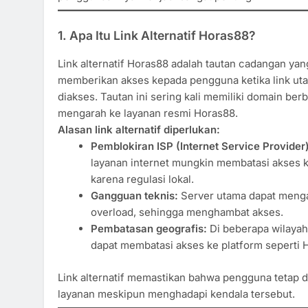
1. Apa Itu Link Alternatif Horas88?
Link alternatif Horas88 adalah tautan cadangan ya
memberikan akses kepada pengguna ketika link uta
diakses. Tautan ini sering kali memiliki domain berb
mengarah ke layanan resmi Horas88.
Alasan link alternatif diperlukan:
Pemblokiran ISP (Internet Service Provider)
layanan internet mungkin membatasi akses ke
karena regulasi lokal.
Gangguan teknis:
Server utama dapat menga
overload, sehingga menghambat akses.
Pembatasan geografis:
Di beberapa wilayah,
dapat membatasi akses ke platform seperti 
Link alternatif memastikan bahwa pengguna tetap
layanan meskipun menghadapi kendala tersebut.