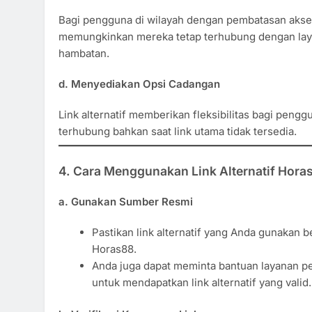
Bagi pengguna di wilayah dengan pembatasan akses, 
memungkinkan mereka tetap terhubung dengan lay
hambatan.
d. Menyediakan Opsi Cadangan
Link alternatif memberikan fleksibilitas bagi pengg
terhubung bahkan saat link utama tidak tersedia.
4. Cara Menggunakan Link Alternatif Hor
a. Gunakan Sumber Resmi
Pastikan link alternatif yang Anda gunakan be
Horas88.
Anda juga dapat meminta bantuan layanan p
untuk mendapatkan link alternatif yang valid.