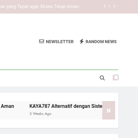
tan yang Tepat agar Akses Tetap Aman
m Akses yang Lebih Stabil dan Praktis
n Akses pada Halaman KAYA787 Login
NEWSLETTER
RANDOM NEWS
pat agar Akses Tetap Aman dan Terarah
tan yang Tepat agar Akses Tetap Aman
ri Makanan Hingga Aksesori, Semuanya Ada Di Sini.
m Akses yang Lebih Stabil dan Praktis
n Akses pada Halaman KAYA787 Login
KAYA787 Alternatif dengan Sistem Akses yang Lebih Stabil d
3 Weeks Ago