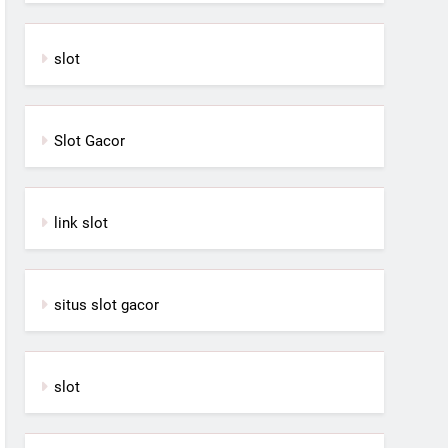
slot
Slot Gacor
link slot
situs slot gacor
slot