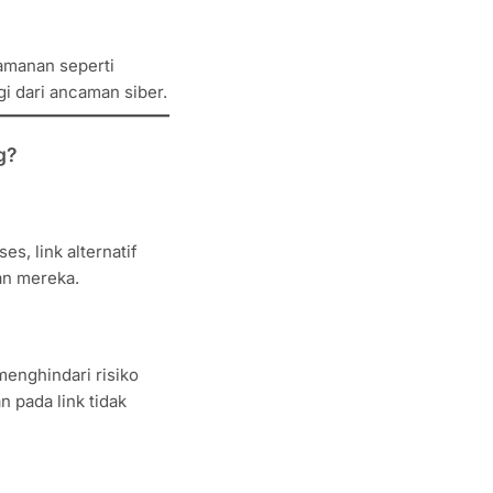
eamanan seperti
i dari ancaman siber.
g?
s, link alternatif
an mereka.
enghindari risiko
 pada link tidak