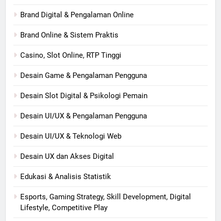
Brand Digital & Pengalaman Online
Brand Online & Sistem Praktis
Casino, Slot Online, RTP Tinggi
Desain Game & Pengalaman Pengguna
Desain Slot Digital & Psikologi Pemain
Desain UI/UX & Pengalaman Pengguna
Desain UI/UX & Teknologi Web
Desain UX dan Akses Digital
Edukasi & Analisis Statistik
Esports, Gaming Strategy, Skill Development, Digital
Lifestyle, Competitive Play