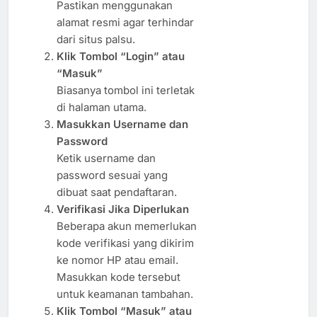
Pastikan menggunakan
alamat resmi agar terhindar
dari situs palsu.
Klik Tombol “Login” atau
“Masuk”
Biasanya tombol ini terletak
di halaman utama.
Masukkan Username dan
Password
Ketik username dan
password sesuai yang
dibuat saat pendaftaran.
Verifikasi Jika Diperlukan
Beberapa akun memerlukan
kode verifikasi yang dikirim
ke nomor HP atau email.
Masukkan kode tersebut
untuk keamanan tambahan.
Klik Tombol “Masuk” atau