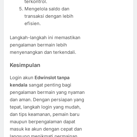
terkontrol.
Mengelola saldo dan
transaksi dengan lebih
efisien.
Langkah-langkah ini memastikan
pengalaman bermain lebih
menyenangkan dan terkendali.
Kesimpulan
Login akun
Edwinslot tanpa
kendala
sangat penting bagi
pengalaman bermain yang nyaman
dan aman. Dengan persiapan yang
tepat, langkah login yang mudah,
dan tips keamanan, pemain baru
maupun berpengalaman dapat
masuk ke akun dengan cepat dan
langsung menikmati permainan