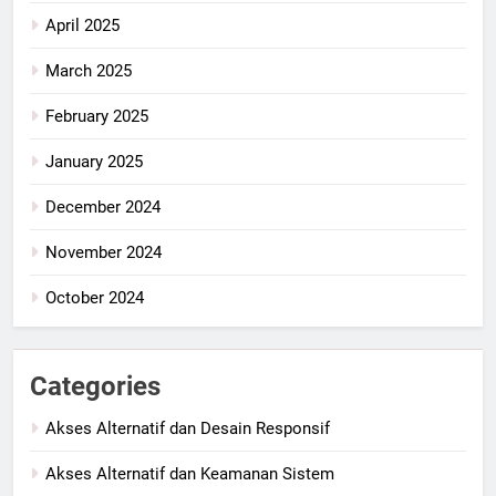
April 2025
March 2025
February 2025
January 2025
December 2024
November 2024
October 2024
Categories
Akses Alternatif dan Desain Responsif
Akses Alternatif dan Keamanan Sistem