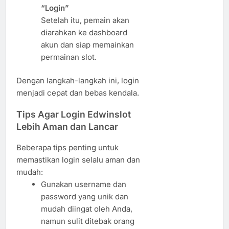
“Login”
Setelah itu, pemain akan
diarahkan ke dashboard
akun dan siap memainkan
permainan slot.
Dengan langkah-langkah ini, login
menjadi cepat dan bebas kendala.
Tips Agar Login Edwinslot
Lebih Aman dan Lancar
Beberapa tips penting untuk
memastikan login selalu aman dan
mudah:
Gunakan username dan
password yang unik dan
mudah diingat oleh Anda,
namun sulit ditebak orang