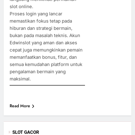
slot online.
Proses login yang lancar
memastikan fokus tetap pada
hiburan dan strategi bermain,
bukan pada masalah teknis. Akun
Edwinslot yang aman dan akses
cepat juga memungkinkan pemain
memanfaatkan bonus, fitur, dan
semua kemudahan platform untuk
pengalaman bermain yang
maksimal.
Read More
SLOT GACOR