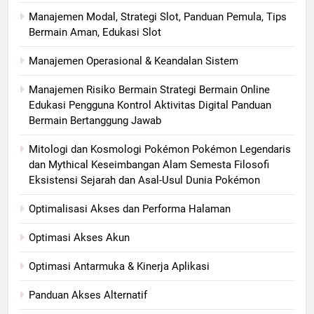
Manajemen Modal, Strategi Slot, Panduan Pemula, Tips
Bermain Aman, Edukasi Slot
Manajemen Operasional & Keandalan Sistem
Manajemen Risiko Bermain Strategi Bermain Online
Edukasi Pengguna Kontrol Aktivitas Digital Panduan
Bermain Bertanggung Jawab
Mitologi dan Kosmologi Pokémon Pokémon Legendaris
dan Mythical Keseimbangan Alam Semesta Filosofi
Eksistensi Sejarah dan Asal-Usul Dunia Pokémon
Optimalisasi Akses dan Performa Halaman
Optimasi Akses Akun
Optimasi Antarmuka & Kinerja Aplikasi
Panduan Akses Alternatif