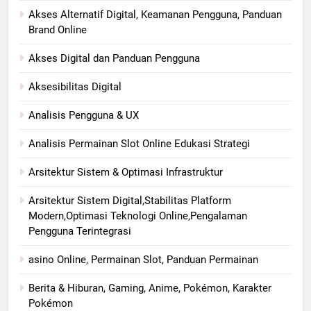
Akses Alternatif Digital, Keamanan Pengguna, Panduan
Brand Online
Akses Digital dan Panduan Pengguna
Aksesibilitas Digital
Analisis Pengguna & UX
Analisis Permainan Slot Online Edukasi Strategi
Arsitektur Sistem & Optimasi Infrastruktur
Arsitektur Sistem Digital,Stabilitas Platform
Modern,Optimasi Teknologi Online,Pengalaman
Pengguna Terintegrasi
asino Online, Permainan Slot, Panduan Permainan
Berita & Hiburan, Gaming, Anime, Pokémon, Karakter
Pokémon