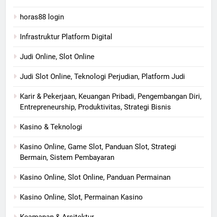
horas88 login
Infrastruktur Platform Digital
Judi Online, Slot Online
Judi Slot Online, Teknologi Perjudian, Platform Judi
Karir & Pekerjaan, Keuangan Pribadi, Pengembangan Diri,
Entrepreneurship, Produktivitas, Strategi Bisnis
Kasino & Teknologi
Kasino Online, Game Slot, Panduan Slot, Strategi
Bermain, Sistem Pembayaran
Kasino Online, Slot Online, Panduan Permainan
Kasino Online, Slot, Permainan Kasino