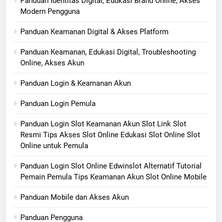
Panduan Identitas Digital, Edukasi Brand Online, Akses
Modern Pengguna
Panduan Keamanan Digital & Akses Platform
Panduan Keamanan, Edukasi Digital, Troubleshooting
Online, Akses Akun
Panduan Login & Keamanan Akun
Panduan Login Pemula
Panduan Login Slot Keamanan Akun Slot Link Slot
Resmi Tips Akses Slot Online Edukasi Slot Online Slot
Online untuk Pemula
Panduan Login Slot Online Edwinslot Alternatif Tutorial
Pemain Pemula Tips Keamanan Akun Slot Online Mobile
Panduan Mobile dan Akses Akun
Panduan Pengguna