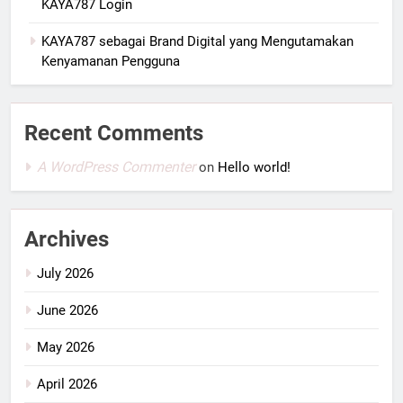
KAYA787 Login
KAYA787 sebagai Brand Digital yang Mengutamakan
Kenyamanan Pengguna
Recent Comments
A WordPress Commenter
on
Hello world!
Archives
July 2026
June 2026
May 2026
April 2026