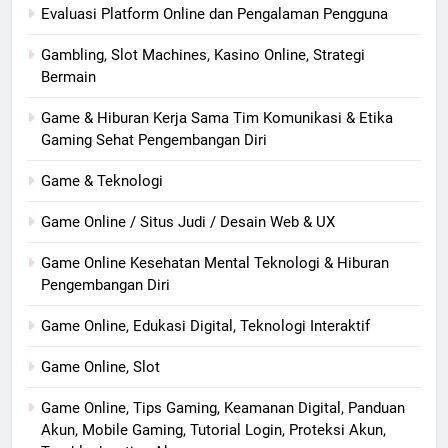
Evaluasi Platform Online dan Pengalaman Pengguna
Gambling, Slot Machines, Kasino Online, Strategi
Bermain
Game & Hiburan Kerja Sama Tim Komunikasi & Etika
Gaming Sehat Pengembangan Diri
Game & Teknologi
Game Online / Situs Judi / Desain Web & UX
Game Online Kesehatan Mental Teknologi & Hiburan
Pengembangan Diri
Game Online, Edukasi Digital, Teknologi Interaktif
Game Online, Slot
Game Online, Tips Gaming, Keamanan Digital, Panduan
Akun, Mobile Gaming, Tutorial Login, Proteksi Akun,