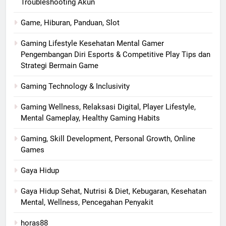
Troubleshooting Akun
Game, Hiburan, Panduan, Slot
Gaming Lifestyle Kesehatan Mental Gamer
Pengembangan Diri Esports & Competitive Play Tips dan
Strategi Bermain Game
Gaming Technology & Inclusivity
Gaming Wellness, Relaksasi Digital, Player Lifestyle,
Mental Gameplay, Healthy Gaming Habits
Gaming, Skill Development, Personal Growth, Online
Games
Gaya Hidup
Gaya Hidup Sehat, Nutrisi & Diet, Kebugaran, Kesehatan
Mental, Wellness, Pencegahan Penyakit
horas88