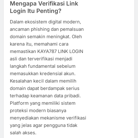
Mengapa Verifikasi Link
Login Itu Penting?
Dalam ekosistem digital modern,
ancaman phishing dan pemalsuan
domain semakin meningkat. Oleh
karena itu, memahami cara
memastikan KAYA787 LINK LOGIN
asli dan terverifikasi menjadi
langkah fundamental sebelum
memasukkan kredensial akun.
Kesalahan kecil dalam memilih
domain dapat berdampak serius
terhadap keamanan data pribadi.
Platform yang memiliki sistem
proteksi modern biasanya
menyediakan mekanisme verifikasi
yang jelas agar pengguna tidak
salah akses.