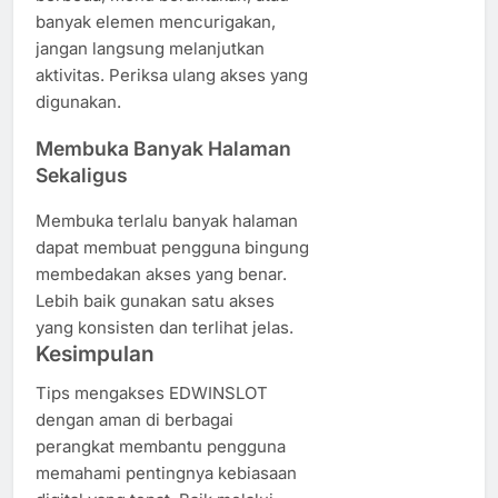
banyak elemen mencurigakan,
jangan langsung melanjutkan
aktivitas. Periksa ulang akses yang
digunakan.
Membuka Banyak Halaman
Sekaligus
Membuka terlalu banyak halaman
dapat membuat pengguna bingung
membedakan akses yang benar.
Lebih baik gunakan satu akses
yang konsisten dan terlihat jelas.
Kesimpulan
Tips mengakses EDWINSLOT
dengan aman di berbagai
perangkat membantu pengguna
memahami pentingnya kebiasaan