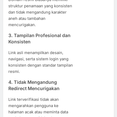
struktur penamaan yang konsisten
dan tidak mengandung karakter
aneh atau tambahan
mencurigakan.
3. Tampilan Profesional dan
Konsisten
Link asli menampilkan desain,
navigasi, serta sistem login yang
konsisten dengan standar tampilan
resmi.
4. Tidak Mengandung
Redirect Mencurigakan
Link terverifikasi tidak akan
mengarahkan pengguna ke
halaman acak atau meminta data