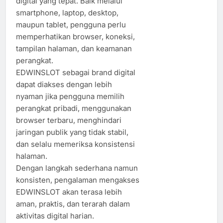
digital yang tepat. Baik melalui
smartphone, laptop, desktop,
maupun tablet, pengguna perlu
memperhatikan browser, koneksi,
tampilan halaman, dan keamanan
perangkat.
EDWINSLOT sebagai brand digital
dapat diakses dengan lebih
nyaman jika pengguna memilih
perangkat pribadi, menggunakan
browser terbaru, menghindari
jaringan publik yang tidak stabil,
dan selalu memeriksa konsistensi
halaman.
Dengan langkah sederhana namun
konsisten, pengalaman mengakses
EDWINSLOT akan terasa lebih
aman, praktis, dan terarah dalam
aktivitas digital harian.