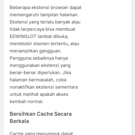
Beberapa ekstensi browser dapat
memengaruhi tampilan halaman.
Ekstensi yang terlalu banyak atau
tidak terpercaya bisa membuat
EDWINSLOT lambat dibuka,
memblokir elemen tertentu, atau
menampilkan gangguan.
Pengguna sebaiknya hanya
menggunakan ekstensi yang
benar-benar diperlukan. Jika
halaman bermasalah, coba
nonaktifkan ekstensi sementara
untuk melihat apakah akses
kembali normal.
Bersihkan Cache Secara
Berkala
Cache yang menumpuk dapat