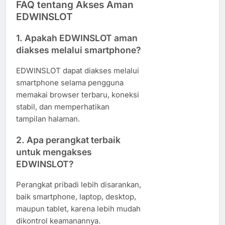
FAQ tentang Akses Aman
EDWINSLOT
1. Apakah EDWINSLOT aman
diakses melalui smartphone?
EDWINSLOT dapat diakses melalui
smartphone selama pengguna
memakai browser terbaru, koneksi
stabil, dan memperhatikan
tampilan halaman.
2. Apa perangkat terbaik
untuk mengakses
EDWINSLOT?
Perangkat pribadi lebih disarankan,
baik smartphone, laptop, desktop,
maupun tablet, karena lebih mudah
dikontrol keamanannya.