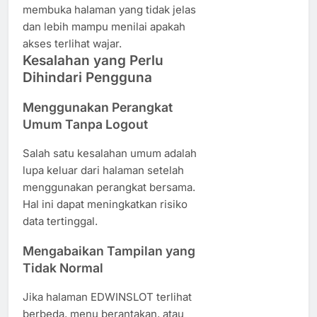
membuka halaman yang tidak jelas
dan lebih mampu menilai apakah
akses terlihat wajar.
Kesalahan yang Perlu
Dihindari Pengguna
Menggunakan Perangkat
Umum Tanpa Logout
Salah satu kesalahan umum adalah
lupa keluar dari halaman setelah
menggunakan perangkat bersama.
Hal ini dapat meningkatkan risiko
data tertinggal.
Mengabaikan Tampilan yang
Tidak Normal
Jika halaman EDWINSLOT terlihat
berbeda, menu berantakan, atau