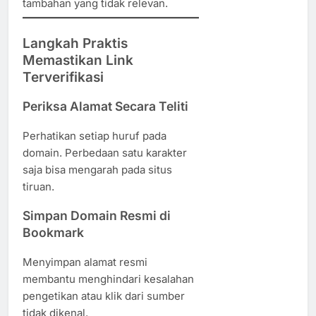
tambahan yang tidak relevan.
Langkah Praktis
Memastikan Link
Terverifikasi
Periksa Alamat Secara Teliti
Perhatikan setiap huruf pada
domain. Perbedaan satu karakter
saja bisa mengarah pada situs
tiruan.
Simpan Domain Resmi di
Bookmark
Menyimpan alamat resmi
membantu menghindari kesalahan
pengetikan atau klik dari sumber
tidak dikenal.