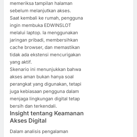
memeriksa tampilan halaman
sebelum melanjutkan akses.
Saat kembali ke rumah, pengguna
ingin membuka EDWINSLOT
melalui laptop. Ia menggunakan
jaringan pribadi, membersihkan
cache browser, dan memastikan
tidak ada ekstensi mencurigakan
yang aktif.
Skenario ini menunjukkan bahwa
akses aman bukan hanya soal
perangkat yang digunakan, tetapi
juga kebiasaan pengguna dalam
menjaga lingkungan digital tetap
bersih dan terkendali.
Insight tentang Keamanan
Akses Digital
Dalam analisis pengalaman