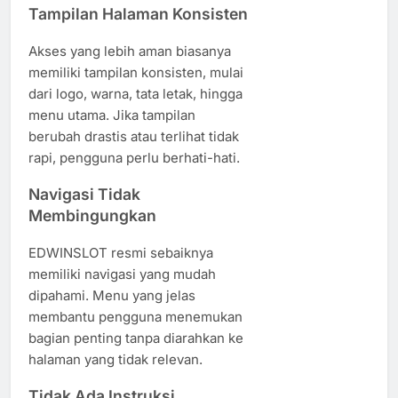
Tampilan Halaman Konsisten
Akses yang lebih aman biasanya
memiliki tampilan konsisten, mulai
dari logo, warna, tata letak, hingga
menu utama. Jika tampilan
berubah drastis atau terlihat tidak
rapi, pengguna perlu berhati-hati.
Navigasi Tidak
Membingungkan
EDWINSLOT resmi sebaiknya
memiliki navigasi yang mudah
dipahami. Menu yang jelas
membantu pengguna menemukan
bagian penting tanpa diarahkan ke
halaman yang tidak relevan.
Tidak Ada Instruksi