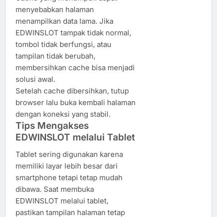
menyebabkan halaman
menampilkan data lama. Jika
EDWINSLOT tampak tidak normal,
tombol tidak berfungsi, atau
tampilan tidak berubah,
membersihkan cache bisa menjadi
solusi awal.
Setelah cache dibersihkan, tutup
browser lalu buka kembali halaman
dengan koneksi yang stabil.
Tips Mengakses
EDWINSLOT melalui Tablet
Tablet sering digunakan karena
memiliki layar lebih besar dari
smartphone tetapi tetap mudah
dibawa. Saat membuka
EDWINSLOT melalui tablet,
pastikan tampilan halaman tetap