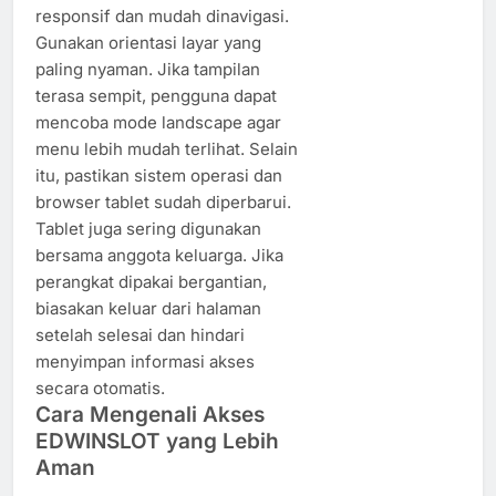
responsif dan mudah dinavigasi.
Gunakan orientasi layar yang
paling nyaman. Jika tampilan
terasa sempit, pengguna dapat
mencoba mode landscape agar
menu lebih mudah terlihat. Selain
itu, pastikan sistem operasi dan
browser tablet sudah diperbarui.
Tablet juga sering digunakan
bersama anggota keluarga. Jika
perangkat dipakai bergantian,
biasakan keluar dari halaman
setelah selesai dan hindari
menyimpan informasi akses
secara otomatis.
Cara Mengenali Akses
EDWINSLOT yang Lebih
Aman