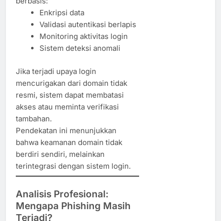
berbasis:
Enkripsi data
Validasi autentikasi berlapis
Monitoring aktivitas login
Sistem deteksi anomali
Jika terjadi upaya login
mencurigakan dari domain tidak
resmi, sistem dapat membatasi
akses atau meminta verifikasi
tambahan.
Pendekatan ini menunjukkan
bahwa keamanan domain tidak
berdiri sendiri, melainkan
terintegrasi dengan sistem login.
Analisis Profesional:
Mengapa Phishing Masih
Terjadi?