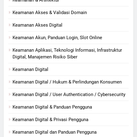
Keamanan & Arsitektur
Keamanan Akses & Validasi Domain
Keamanan Akses Digital
Keamanan Akun, Panduan Login, Slot Online
Keamanan Aplikasi, Teknologi Informasi, Infrastruktur
Digital, Manajemen Risiko Siber
Keamanan Digital
Keamanan Digital / Hukum & Perlindungan Konsumen
Keamanan Digital / User Authentication / Cybersecurity
Keamanan Digital & Panduan Pengguna
Keamanan Digital & Privasi Pengguna
Keamanan Digital dan Panduan Pengguna