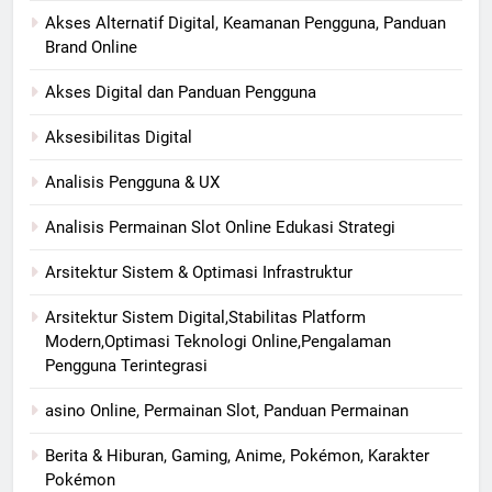
Akses Alternatif Digital, Keamanan Pengguna, Panduan
Brand Online
Akses Digital dan Panduan Pengguna
Aksesibilitas Digital
Analisis Pengguna & UX
Analisis Permainan Slot Online Edukasi Strategi
Arsitektur Sistem & Optimasi Infrastruktur
Arsitektur Sistem Digital,Stabilitas Platform
Modern,Optimasi Teknologi Online,Pengalaman
Pengguna Terintegrasi
asino Online, Permainan Slot, Panduan Permainan
Berita & Hiburan, Gaming, Anime, Pokémon, Karakter
Pokémon