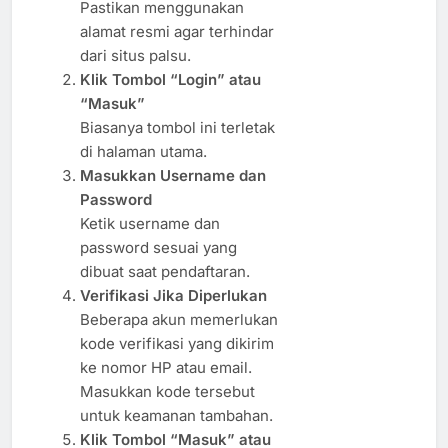
Pastikan menggunakan
alamat resmi agar terhindar
dari situs palsu.
Klik Tombol “Login” atau
“Masuk”
Biasanya tombol ini terletak
di halaman utama.
Masukkan Username dan
Password
Ketik username dan
password sesuai yang
dibuat saat pendaftaran.
Verifikasi Jika Diperlukan
Beberapa akun memerlukan
kode verifikasi yang dikirim
ke nomor HP atau email.
Masukkan kode tersebut
untuk keamanan tambahan.
Klik Tombol “Masuk” atau