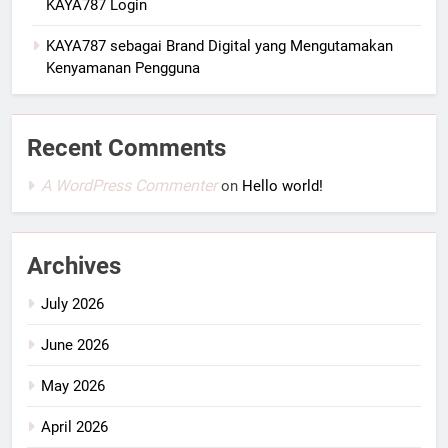
KAYA787 Login
KAYA787 sebagai Brand Digital yang Mengutamakan
Kenyamanan Pengguna
Recent Comments
A WordPress Commenter
on
Hello world!
Archives
July 2026
June 2026
May 2026
April 2026