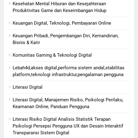
Kesehatan Mental Hiburan dan Kesejahteraan
Produktivitas Game dan Keseimbangan Hidup
Keuangan Digital, Teknologi, Pembayaran Online
Keuangan Pribadi, Pengembangan Diri, Kemandirian,
Bisnis & Karir
Komunitas Gaming & Teknologi Digital
Lebah4d,akses digital,performa sistem andal,stabilitas
platform,teknologi infrastruktur,pengalaman pengguna
Literasi Digital
Literasi Digital, Manajemen Risiko, Psikologi Perilaku,
Keamanan Online, Panduan Pengguna
Literasi Risiko Digital Analisis Statistik Terapan
Psikologi Persepsi Pengguna UX dan Desain Interaktif
Transparansi Sistem Digital