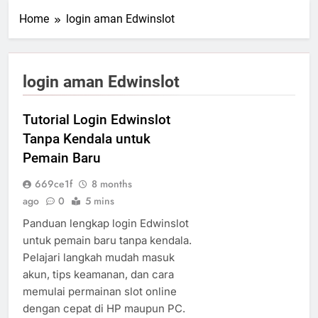
Home
login aman Edwinslot
login aman Edwinslot
Tutorial Login Edwinslot
Tanpa Kendala untuk
Pemain Baru
669ce1f
8 months
ago
0
5 mins
Panduan lengkap login Edwinslot
untuk pemain baru tanpa kendala.
Pelajari langkah mudah masuk
akun, tips keamanan, dan cara
memulai permainan slot online
dengan cepat di HP maupun PC.