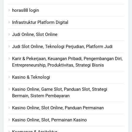
horas88 login
Infrastruktur Platform Digital
Judi Online, Slot Online
Judi Slot Online, Teknologi Perjudian, Platform Judi
Karir & Pekerjaan, Keuangan Pribadi, Pengembangan Diri,
Entrepreneurship, Produktivitas, Strategi Bisnis
Kasino & Teknologi
Kasino Online, Game Slot, Panduan Slot, Strategi
Bermain, Sistem Pembayaran
Kasino Online, Slot Online, Panduan Permainan
Kasino Online, Slot, Permainan Kasino