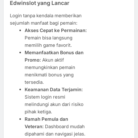
Edwinslot yang Lancar
Login tanpa kendala memberikan
sejumlah manfaat bagi pemain:
Akses Cepat ke Permainan:
Pemain bisa langsung
memilih game favorit.
Memanfaatkan Bonus dan
Promo:
Akun aktif
memungkinkan pemain
menikmati bonus yang
tersedia.
Keamanan Data Terjamin:
Sistem login resmi
melindungi akun dari risiko
pihak ketiga.
Ramah Pemula dan
Veteran:
Dashboard mudah
dipahami dan navigasi jelas.