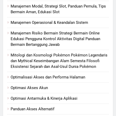
Manajemen Modal, Strategi Slot, Panduan Pemula, Tips
Bermain Aman, Edukasi Slot
Manajemen Operasional & Keandalan Sistem
Manajemen Risiko Bermain Strategi Bermain Online
Edukasi Pengguna Kontrol Aktivitas Digital Panduan
Bermain Bertanggung Jawab
Mitologi dan Kosmologi Pokémon Pokémon Legendaris
dan Mythical Keseimbangan Alam Semesta Filosofi
Eksistensi Sejarah dan Asal-Usul Dunia Pokémon
Optimalisasi Akses dan Performa Halaman
Optimasi Akses Akun
Optimasi Antarmuka & Kinerja Aplikasi
Panduan Akses Alternatif