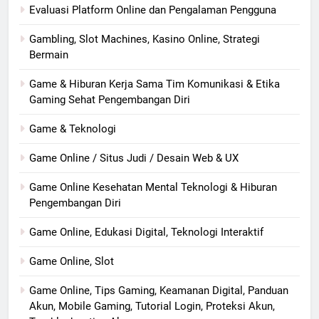
Evaluasi Platform Online dan Pengalaman Pengguna
Gambling, Slot Machines, Kasino Online, Strategi
Bermain
Game & Hiburan Kerja Sama Tim Komunikasi & Etika
Gaming Sehat Pengembangan Diri
Game & Teknologi
Game Online / Situs Judi / Desain Web & UX
Game Online Kesehatan Mental Teknologi & Hiburan
Pengembangan Diri
Game Online, Edukasi Digital, Teknologi Interaktif
Game Online, Slot
Game Online, Tips Gaming, Keamanan Digital, Panduan
Akun, Mobile Gaming, Tutorial Login, Proteksi Akun,