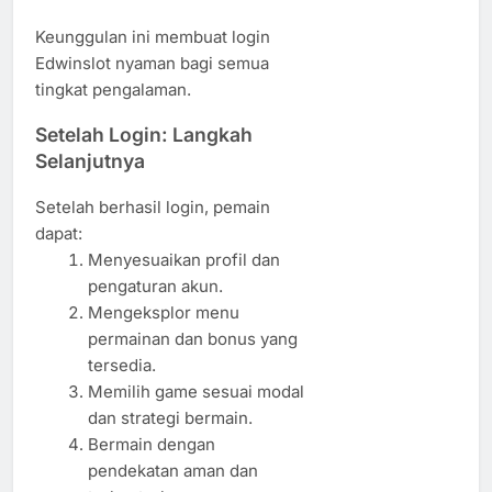
Keunggulan ini membuat login
Edwinslot nyaman bagi semua
tingkat pengalaman.
Setelah Login: Langkah
Selanjutnya
Setelah berhasil login, pemain
dapat:
Menyesuaikan profil dan
pengaturan akun.
Mengeksplor menu
permainan dan bonus yang
tersedia.
Memilih game sesuai modal
dan strategi bermain.
Bermain dengan
pendekatan aman dan