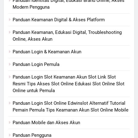
Panduan Identitas Digital, Edukasi Brand Online, Akses
Modern Pengguna
Panduan Keamanan Digital & Akses Platform
Panduan Keamanan, Edukasi Digital, Troubleshooting
Online, Akses Akun
Panduan Login & Keamanan Akun
Panduan Login Pemula
Panduan Login Slot Keamanan Akun Slot Link Slot
Resmi Tips Akses Slot Online Edukasi Slot Online Slot
Online untuk Pemula
Panduan Login Slot Online Edwinslot Alternatif Tutorial
Pemain Pemula Tips Keamanan Akun Slot Online Mobile
Panduan Mobile dan Akses Akun
Panduan Pengguna