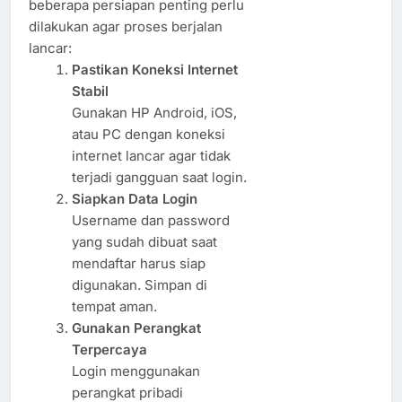
beberapa persiapan penting perlu
dilakukan agar proses berjalan
lancar:
Pastikan Koneksi Internet
Stabil
Gunakan HP Android, iOS,
atau PC dengan koneksi
internet lancar agar tidak
terjadi gangguan saat login.
Siapkan Data Login
Username dan password
yang sudah dibuat saat
mendaftar harus siap
digunakan. Simpan di
tempat aman.
Gunakan Perangkat
Terpercaya
Login menggunakan
perangkat pribadi