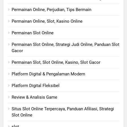
Permainan Online, Perjudian, Tips Bermain
Permainan Online, Slot, Kasino Online
Permainan Slot Online
Permainan Slot Online, Strategi Judi Online, Panduan Slot
Gacor
Permainan Slot, Slot Online, Kasino, Slot Gacor
Platform Digital & Pengalaman Modern
Platform Digital Fleksibel
Review & Analisis Game
Situs Slot Online Terpercaya, Panduan Afiliasi, Strategi
Slot Online
slot