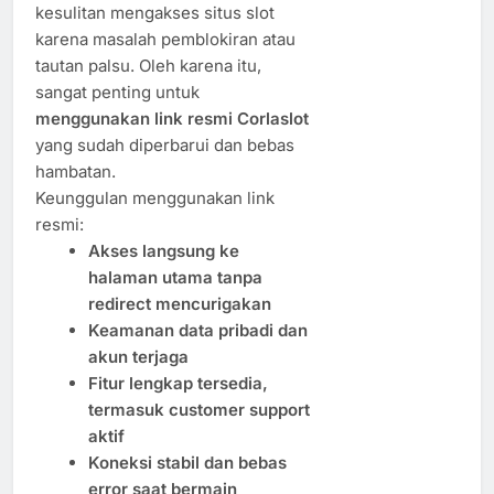
kesulitan mengakses situs slot
karena masalah pemblokiran atau
tautan palsu. Oleh karena itu,
sangat penting untuk
menggunakan link resmi Corlaslot
yang sudah diperbarui dan bebas
hambatan.
Keunggulan menggunakan link
resmi:
Akses langsung ke
halaman utama tanpa
redirect mencurigakan
Keamanan data pribadi dan
akun terjaga
Fitur lengkap tersedia,
termasuk customer support
aktif
Koneksi stabil dan bebas
error saat bermain