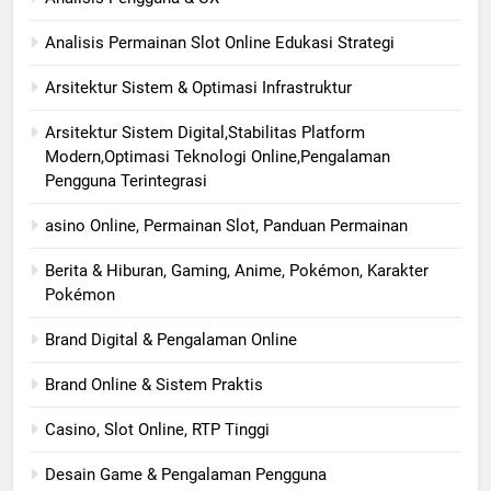
Analisis Permainan Slot Online Edukasi Strategi
Arsitektur Sistem & Optimasi Infrastruktur
Arsitektur Sistem Digital,Stabilitas Platform
Modern,Optimasi Teknologi Online,Pengalaman
Pengguna Terintegrasi
asino Online, Permainan Slot, Panduan Permainan
Berita & Hiburan, Gaming, Anime, Pokémon, Karakter
Pokémon
Brand Digital & Pengalaman Online
Brand Online & Sistem Praktis
Casino, Slot Online, RTP Tinggi
Desain Game & Pengalaman Pengguna