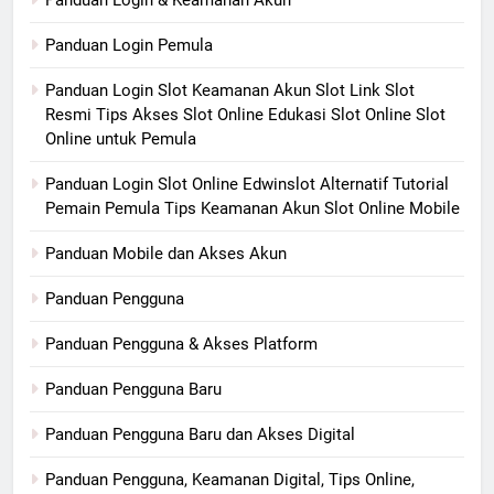
Panduan Login Pemula
Panduan Login Slot Keamanan Akun Slot Link Slot
Resmi Tips Akses Slot Online Edukasi Slot Online Slot
Online untuk Pemula
Panduan Login Slot Online Edwinslot Alternatif Tutorial
Pemain Pemula Tips Keamanan Akun Slot Online Mobile
Panduan Mobile dan Akses Akun
Panduan Pengguna
Panduan Pengguna & Akses Platform
Panduan Pengguna Baru
Panduan Pengguna Baru dan Akses Digital
Panduan Pengguna, Keamanan Digital, Tips Online,