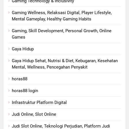
Gaming Technology & Inclusivity
Gaming Wellness, Relaksasi Digital, Player Lifestyle,
Mental Gameplay, Healthy Gaming Habits
Gaming, Skill Development, Personal Growth, Online
Games
Gaya Hidup
Gaya Hidup Sehat, Nutrisi & Diet, Kebugaran, Kesehatan
Mental, Wellness, Pencegahan Penyakit
horas88
horas88 login
Infrastruktur Platform Digital
Judi Online, Slot Online
Judi Slot Online, Teknologi Perjudian, Platform Judi