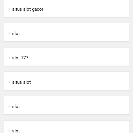
situs slot gacor
slot
slot 777
situs slot
slot
slot