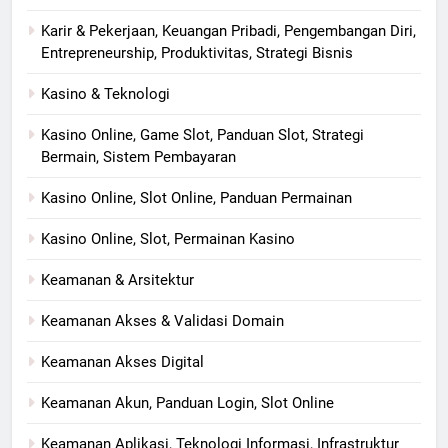
Karir & Pekerjaan, Keuangan Pribadi, Pengembangan Diri,
Entrepreneurship, Produktivitas, Strategi Bisnis
Kasino & Teknologi
Kasino Online, Game Slot, Panduan Slot, Strategi
Bermain, Sistem Pembayaran
Kasino Online, Slot Online, Panduan Permainan
Kasino Online, Slot, Permainan Kasino
Keamanan & Arsitektur
Keamanan Akses & Validasi Domain
Keamanan Akses Digital
Keamanan Akun, Panduan Login, Slot Online
Keamanan Aplikasi, Teknologi Informasi, Infrastruktur