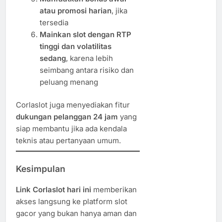
atau promosi harian
, jika
tersedia
Mainkan slot dengan RTP
tinggi dan volatilitas
sedang
, karena lebih
seimbang antara risiko dan
peluang menang
Corlaslot juga menyediakan fitur
dukungan pelanggan 24 jam
yang
siap membantu jika ada kendala
teknis atau pertanyaan umum.
Kesimpulan
Link Corlaslot hari ini
memberikan
akses langsung ke platform slot
gacor yang bukan hanya aman dan