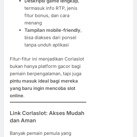
Deskripsi game lengkap
,
termasuk info RTP, jenis
fitur bonus, dan cara
menang
Tampilan mobile-friendly
,
bisa diakses dari ponsel
tanpa unduh aplikasi
Fitur-fitur ini menjadikan Corlaslot
bukan hanya platform gacor bagi
pemain berpengalaman, tapi juga
pintu masuk ideal bagi mereka
yang baru ingin mencoba slot
online
.
Link Corlaslot: Akses Mudah
dan Aman
Banyak pemain pemula yang