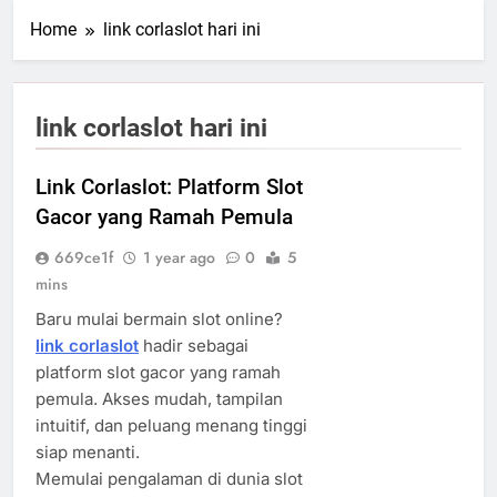
Home
link corlaslot hari ini
link corlaslot hari ini
Link Corlaslot: Platform Slot
Gacor yang Ramah Pemula
669ce1f
1 year ago
0
5
mins
Baru mulai bermain slot online?
link corlaslot
hadir sebagai
platform slot gacor yang ramah
pemula. Akses mudah, tampilan
intuitif, dan peluang menang tinggi
siap menanti.
Memulai pengalaman di dunia slot