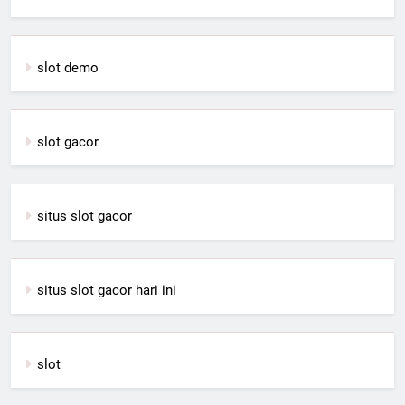
slot demo
slot gacor
situs slot gacor
situs slot gacor hari ini
slot