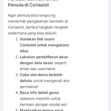
Pemula di Corlaslot
Agar pemula bisa langsung
menikmati pengalaman bermain di
Corlaslot, berikut langkah-langkah
sederhana yang bisa diikuti:
Gunakan link resmi
Corlaslot untuk mengakses
situs
Lakukan pendaftaran akun
dengan data dasar
seperti
email dan username
Coba slot demo terlebih
dahulu
untuk mengenali alur
permainan
Baca info detail game
sebelum memilih untuk
bermain dengan modal asli
Manfaatkan bonus awal