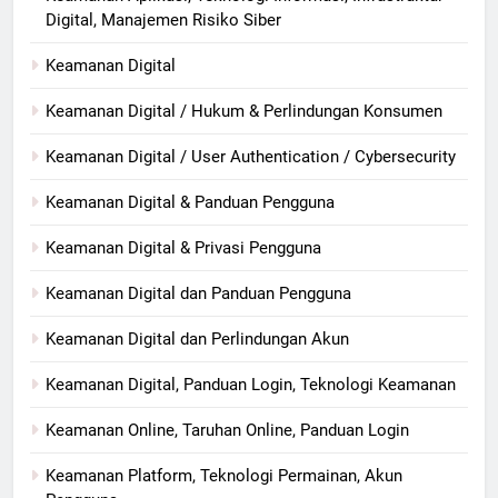
Digital, Manajemen Risiko Siber
Keamanan Digital
Keamanan Digital / Hukum & Perlindungan Konsumen
Keamanan Digital / User Authentication / Cybersecurity
Keamanan Digital & Panduan Pengguna
Keamanan Digital & Privasi Pengguna
Keamanan Digital dan Panduan Pengguna
Keamanan Digital dan Perlindungan Akun
Keamanan Digital, Panduan Login, Teknologi Keamanan
Keamanan Online, Taruhan Online, Panduan Login
Keamanan Platform, Teknologi Permainan, Akun