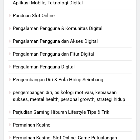
Aplikasi Mobile, Teknologi Digital
Panduan Slot Online
Pengalaman Pengguna & Komunitas Digital
Pengalaman Pengguna dan Akses Digital
Pengalaman Pengguna dan Fitur Digital
Pengalaman Pengguna Digital
Pengembangan Diri & Pola Hidup Seimbang
pengembangan diri, psikologi motivasi, kebiasaan
sukses, mental health, personal growth, strategi hidup
Perjudian Gaming Hiburan Lifestyle Tips & Trik
Permainan Kasino
Permainan Kasino, Slot Online, Game Petualangan