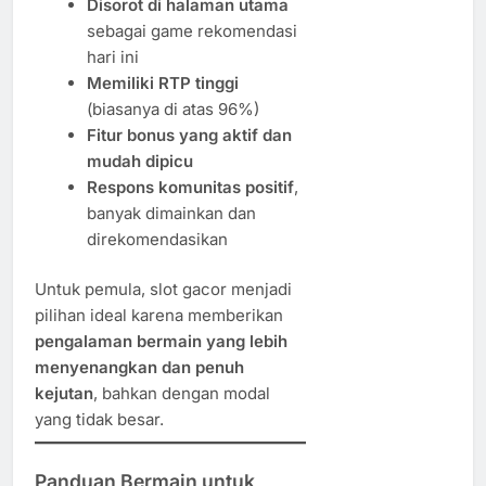
Disorot di halaman utama
sebagai game rekomendasi
hari ini
Memiliki RTP tinggi
(biasanya di atas 96%)
Fitur bonus yang aktif dan
mudah dipicu
Respons komunitas positif
,
banyak dimainkan dan
direkomendasikan
Untuk pemula, slot gacor menjadi
pilihan ideal karena memberikan
pengalaman bermain yang lebih
menyenangkan dan penuh
kejutan
, bahkan dengan modal
yang tidak besar.
Panduan Bermain untuk