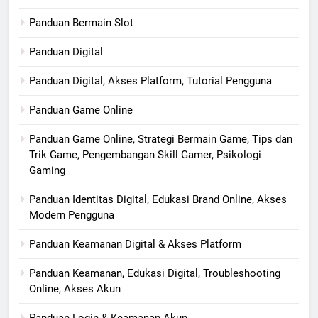
Panduan Bermain Slot
Panduan Digital
Panduan Digital, Akses Platform, Tutorial Pengguna
Panduan Game Online
Panduan Game Online, Strategi Bermain Game, Tips dan
Trik Game, Pengembangan Skill Gamer, Psikologi
Gaming
Panduan Identitas Digital, Edukasi Brand Online, Akses
Modern Pengguna
Panduan Keamanan Digital & Akses Platform
Panduan Keamanan, Edukasi Digital, Troubleshooting
Online, Akses Akun
Panduan Login & Keamanan Akun