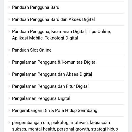
Panduan Pengguna Baru
Panduan Pengguna Baru dan Akses Digital
Panduan Pengguna, Keamanan Digital, Tips Online,
Aplikasi Mobile, Teknologi Digital
Panduan Slot Online
Pengalaman Pengguna & Komunitas Digital
Pengalaman Pengguna dan Akses Digital
Pengalaman Pengguna dan Fitur Digital
Pengalaman Pengguna Digital
Pengembangan Diri & Pola Hidup Seimbang
pengembangan diri, psikologi motivasi, kebiasaan
sukses, mental health, personal growth, strategi hidup