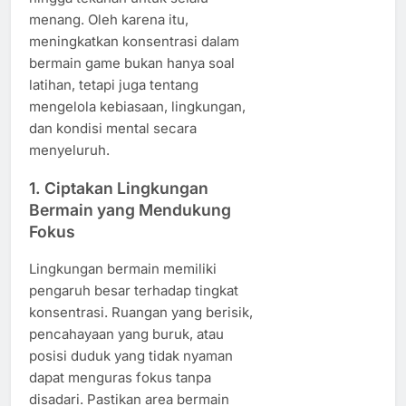
menang. Oleh karena itu,
meningkatkan konsentrasi dalam
bermain game bukan hanya soal
latihan, tetapi juga tentang
mengelola kebiasaan, lingkungan,
dan kondisi mental secara
menyeluruh.
1. Ciptakan Lingkungan
Bermain yang Mendukung
Fokus
Lingkungan bermain memiliki
pengaruh besar terhadap tingkat
konsentrasi. Ruangan yang berisik,
pencahayaan yang buruk, atau
posisi duduk yang tidak nyaman
dapat menguras fokus tanpa
disadari. Pastikan area bermain