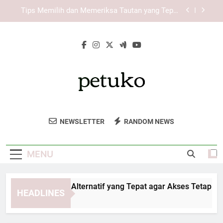
Skip
KAYA787 Alternatif dengan Sistem Akses yang
to
Lebih Stabil dan Praktis
content
Panduan Menjaga Kelancaran Akses pada
Halaman KAYA787 Login
Tips Memilih Link Alternatif yang Tepat agar
Akses Tetap Aman dan Terarah
Tips Memilih dan Memeriksa Tautan yang Tepat
agar Akses Tetap Aman
KAYA787 Alternatif dengan Sistem Akses yang
Lebih Stabil dan Praktis
Petuko
Dapatkan Produk Berkualitas Untuk Hewan
Panduan Menjaga Kelancaran Akses pada
NEWSLETTER
RANDOM NEWS
Halaman KAYA787 Login
Peliharaan Anda Di Petuko. Dari Makanan
Hingga Aksesori, Semuanya Ada Di Sini.
MENU
ps Memilih Link Alternatif yang Tepat agar Akses Tetap Aman
HEADLINES
Weeks Ago