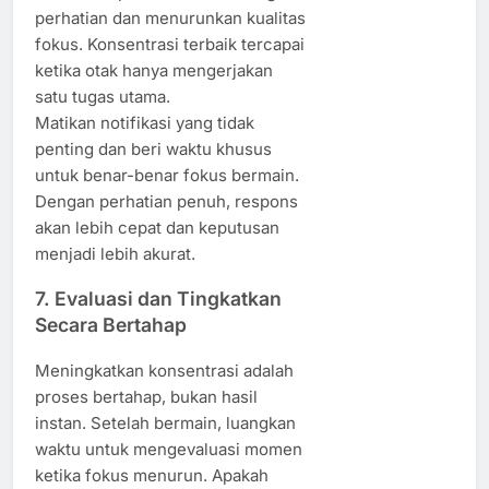
perhatian dan menurunkan kualitas
fokus. Konsentrasi terbaik tercapai
ketika otak hanya mengerjakan
satu tugas utama.
Matikan notifikasi yang tidak
penting dan beri waktu khusus
untuk benar-benar fokus bermain.
Dengan perhatian penuh, respons
akan lebih cepat dan keputusan
menjadi lebih akurat.
7. Evaluasi dan Tingkatkan
Secara Bertahap
Meningkatkan konsentrasi adalah
proses bertahap, bukan hasil
instan. Setelah bermain, luangkan
waktu untuk mengevaluasi momen
ketika fokus menurun. Apakah