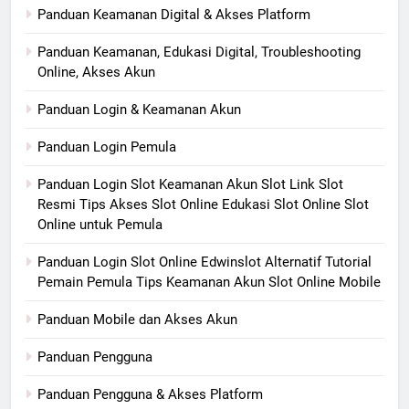
Panduan Keamanan Digital & Akses Platform
Panduan Keamanan, Edukasi Digital, Troubleshooting
Online, Akses Akun
Panduan Login & Keamanan Akun
Panduan Login Pemula
Panduan Login Slot Keamanan Akun Slot Link Slot
Resmi Tips Akses Slot Online Edukasi Slot Online Slot
Online untuk Pemula
Panduan Login Slot Online Edwinslot Alternatif Tutorial
Pemain Pemula Tips Keamanan Akun Slot Online Mobile
Panduan Mobile dan Akses Akun
Panduan Pengguna
Panduan Pengguna & Akses Platform