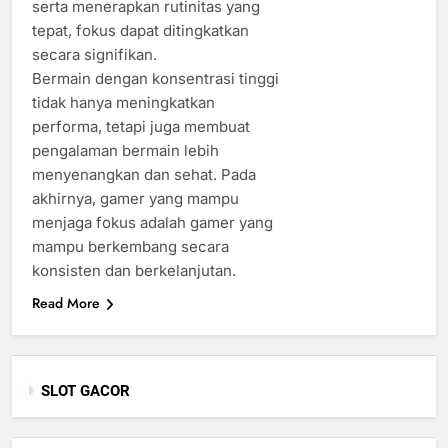
serta menerapkan rutinitas yang
tepat, fokus dapat ditingkatkan
secara signifikan.
Bermain dengan konsentrasi tinggi
tidak hanya meningkatkan
performa, tetapi juga membuat
pengalaman bermain lebih
menyenangkan dan sehat. Pada
akhirnya, gamer yang mampu
menjaga fokus adalah gamer yang
mampu berkembang secara
konsisten dan berkelanjutan.
Read More
SLOT GACOR