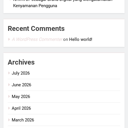
Kenyamanan Pengguna
Recent Comments
A WordPress Commenter
on
Hello world!
Archives
July 2026
June 2026
May 2026
April 2026
March 2026