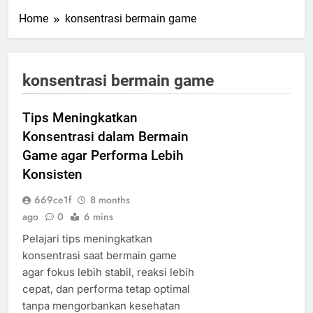
Home
konsentrasi bermain game
konsentrasi bermain game
Tips Meningkatkan
Konsentrasi dalam Bermain
Game agar Performa Lebih
Konsisten
669ce1f
8 months
ago
0
6 mins
Pelajari tips meningkatkan
konsentrasi saat bermain game
agar fokus lebih stabil, reaksi lebih
cepat, dan performa tetap optimal
tanpa mengorbankan kesehatan