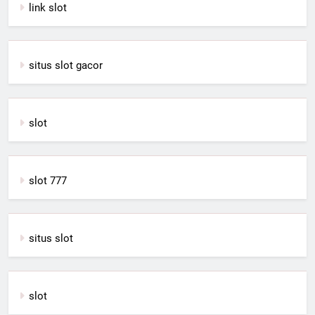
link slot
situs slot gacor
slot
slot 777
situs slot
slot