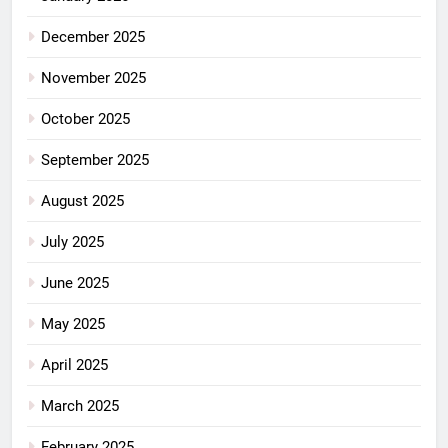
December 2025
November 2025
October 2025
September 2025
August 2025
July 2025
June 2025
May 2025
April 2025
March 2025
February 2025