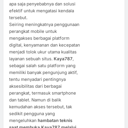
apa saja penyebabnya dan solusi
efektif untuk mengatasi kendala
tersebut.
Seiring meningkatnya penggunaan
perangkat mobile untuk
mengakses berbagai platform
digital, kenyamanan dan kecepatan
menjadi tolok ukur utama kualitas
layanan sebuah situs.
Kaya787
,
sebagai salah satu platform yang
memiliki banyak pengunjung aktif,
tentu menyadari pentingnya
aksesibilitas dari berbagai
perangkat, termasuk smartphone
dan tablet. Namun di balik
kemudahan akses tersebut, tak
sedikit pengguna yang
mengeluhkan
hambatan teknis
saat membuka Kaya787 melalui