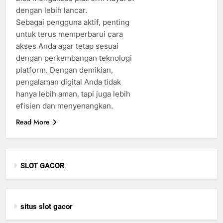
dengan lebih lancar.
Sebagai pengguna aktif, penting
untuk terus memperbarui cara
akses Anda agar tetap sesuai
dengan perkembangan teknologi
platform. Dengan demikian,
pengalaman digital Anda tidak
hanya lebih aman, tapi juga lebih
efisien dan menyenangkan.
Read More
SLOT GACOR
situs slot gacor