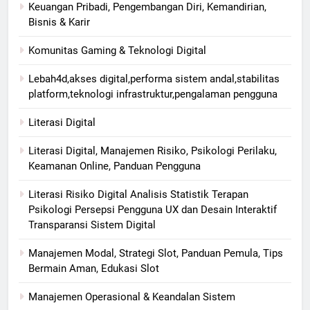
Keuangan Pribadi, Pengembangan Diri, Kemandirian,
Bisnis & Karir
Komunitas Gaming & Teknologi Digital
Lebah4d,akses digital,performa sistem andal,stabilitas
platform,teknologi infrastruktur,pengalaman pengguna
Literasi Digital
Literasi Digital, Manajemen Risiko, Psikologi Perilaku,
Keamanan Online, Panduan Pengguna
Literasi Risiko Digital Analisis Statistik Terapan
Psikologi Persepsi Pengguna UX dan Desain Interaktif
Transparansi Sistem Digital
Manajemen Modal, Strategi Slot, Panduan Pemula, Tips
Bermain Aman, Edukasi Slot
Manajemen Operasional & Keandalan Sistem