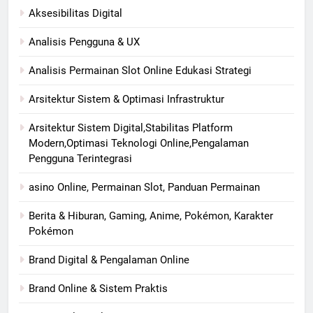
Aksesibilitas Digital
Analisis Pengguna & UX
Analisis Permainan Slot Online Edukasi Strategi
Arsitektur Sistem & Optimasi Infrastruktur
Arsitektur Sistem Digital,Stabilitas Platform
Modern,Optimasi Teknologi Online,Pengalaman
Pengguna Terintegrasi
asino Online, Permainan Slot, Panduan Permainan
Berita & Hiburan, Gaming, Anime, Pokémon, Karakter
Pokémon
Brand Digital & Pengalaman Online
Brand Online & Sistem Praktis