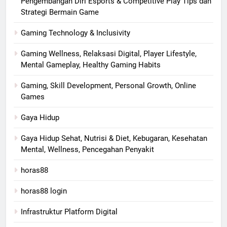
Pengembangan Diri Esports & Competitive Play Tips dan
Strategi Bermain Game
Gaming Technology & Inclusivity
Gaming Wellness, Relaksasi Digital, Player Lifestyle,
Mental Gameplay, Healthy Gaming Habits
Gaming, Skill Development, Personal Growth, Online
Games
Gaya Hidup
Gaya Hidup Sehat, Nutrisi & Diet, Kebugaran, Kesehatan
Mental, Wellness, Pencegahan Penyakit
horas88
horas88 login
Infrastruktur Platform Digital