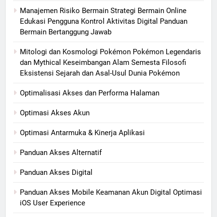
Manajemen Risiko Bermain Strategi Bermain Online
Edukasi Pengguna Kontrol Aktivitas Digital Panduan
Bermain Bertanggung Jawab
Mitologi dan Kosmologi Pokémon Pokémon Legendaris
dan Mythical Keseimbangan Alam Semesta Filosofi
Eksistensi Sejarah dan Asal-Usul Dunia Pokémon
Optimalisasi Akses dan Performa Halaman
Optimasi Akses Akun
Optimasi Antarmuka & Kinerja Aplikasi
Panduan Akses Alternatif
Panduan Akses Digital
Panduan Akses Mobile Keamanan Akun Digital Optimasi
iOS User Experience