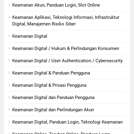
Keamanan Akun, Panduan Login, Slot Online
Keamanan Aplikasi, Teknologi Informasi, Infrastruktur
Digital, Manajemen Risiko Siber
Keamanan Digital
Keamanan Digital / Hukum & Perlindungan Konsumen
Keamanan Digital / User Authentication / Cybersecurity
Keamanan Digital & Panduan Pengguna
Keamanan Digital & Privasi Pengguna
Keamanan Digital dan Panduan Pengguna
Keamanan Digital dan Perlindungan Akun
Keamanan Digital, Panduan Login, Teknologi Keamanan