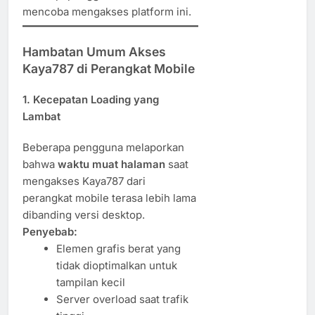
mencoba mengakses platform ini.
Hambatan Umum Akses
Kaya787 di Perangkat Mobile
1.
Kecepatan Loading yang
Lambat
Beberapa pengguna melaporkan
bahwa
waktu muat halaman
saat
mengakses Kaya787 dari
perangkat mobile terasa lebih lama
dibanding versi desktop.
Penyebab:
Elemen grafis berat yang
tidak dioptimalkan untuk
tampilan kecil
Server overload saat trafik