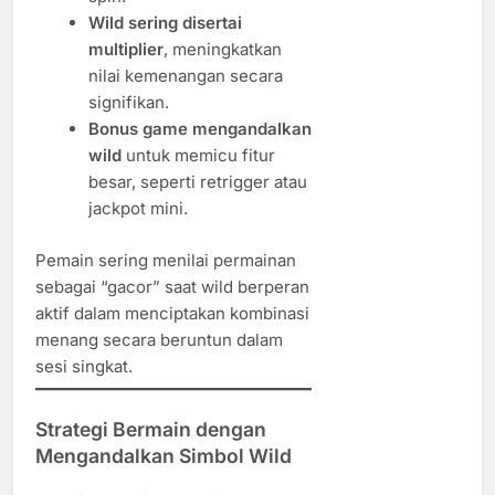
Wild sering disertai
multiplier
, meningkatkan
nilai kemenangan secara
signifikan.
Bonus game mengandalkan
wild
untuk memicu fitur
besar, seperti retrigger atau
jackpot mini.
Pemain sering menilai permainan
sebagai “gacor” saat wild berperan
aktif dalam menciptakan kombinasi
menang secara beruntun dalam
sesi singkat.
Strategi Bermain dengan
Mengandalkan Simbol Wild