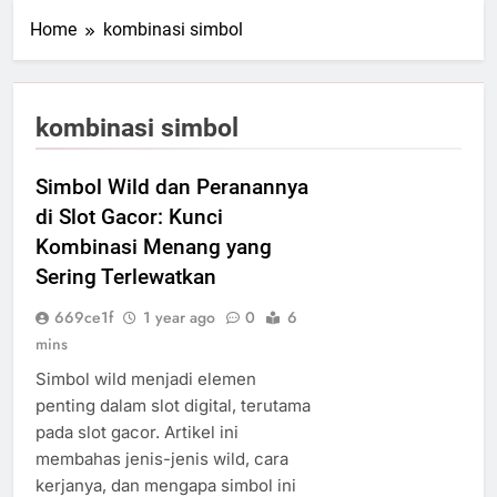
Home
kombinasi simbol
kombinasi simbol
Simbol Wild dan Peranannya
di Slot Gacor: Kunci
Kombinasi Menang yang
Sering Terlewatkan
669ce1f
1 year ago
0
6
mins
Simbol wild menjadi elemen
penting dalam slot digital, terutama
pada slot gacor. Artikel ini
membahas jenis-jenis wild, cara
kerjanya, dan mengapa simbol ini