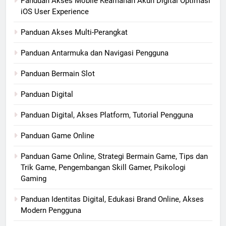
Panduan Akses Mobile Keamanan Akun Digital Optimasi
iOS User Experience
Panduan Akses Multi-Perangkat
Panduan Antarmuka dan Navigasi Pengguna
Panduan Bermain Slot
Panduan Digital
Panduan Digital, Akses Platform, Tutorial Pengguna
Panduan Game Online
Panduan Game Online, Strategi Bermain Game, Tips dan
Trik Game, Pengembangan Skill Gamer, Psikologi
Gaming
Panduan Identitas Digital, Edukasi Brand Online, Akses
Modern Pengguna