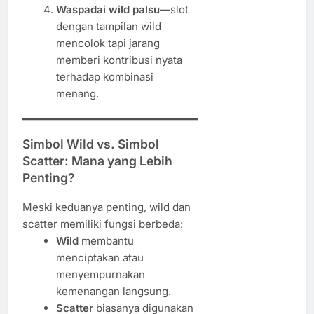
Waspadai wild palsu
—slot
dengan tampilan wild
mencolok tapi jarang
memberi kontribusi nyata
terhadap kombinasi
menang.
Simbol Wild vs. Simbol
Scatter: Mana yang Lebih
Penting?
Meski keduanya penting, wild dan
scatter memiliki fungsi berbeda:
Wild
membantu
menciptakan atau
menyempurnakan
kemenangan langsung.
Scatter
biasanya digunakan