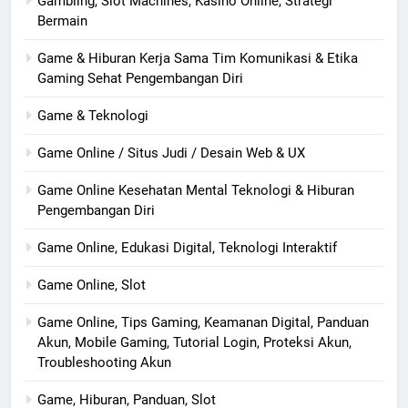
Gambling, Slot Machines, Kasino Online, Strategi
Bermain
Game & Hiburan Kerja Sama Tim Komunikasi & Etika
Gaming Sehat Pengembangan Diri
Game & Teknologi
Game Online / Situs Judi / Desain Web & UX
Game Online Kesehatan Mental Teknologi & Hiburan
Pengembangan Diri
Game Online, Edukasi Digital, Teknologi Interaktif
Game Online, Slot
Game Online, Tips Gaming, Keamanan Digital, Panduan
Akun, Mobile Gaming, Tutorial Login, Proteksi Akun,
Troubleshooting Akun
Game, Hiburan, Panduan, Slot