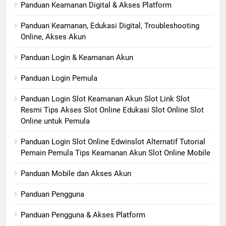
Panduan Keamanan Digital & Akses Platform
Panduan Keamanan, Edukasi Digital, Troubleshooting
Online, Akses Akun
Panduan Login & Keamanan Akun
Panduan Login Pemula
Panduan Login Slot Keamanan Akun Slot Link Slot
Resmi Tips Akses Slot Online Edukasi Slot Online Slot
Online untuk Pemula
Panduan Login Slot Online Edwinslot Alternatif Tutorial
Pemain Pemula Tips Keamanan Akun Slot Online Mobile
Panduan Mobile dan Akses Akun
Panduan Pengguna
Panduan Pengguna & Akses Platform