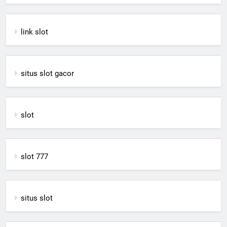
link slot
situs slot gacor
slot
slot 777
situs slot