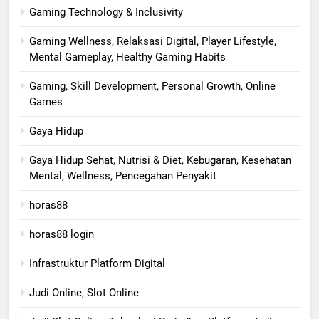
Gaming Technology & Inclusivity
Gaming Wellness, Relaksasi Digital, Player Lifestyle,
Mental Gameplay, Healthy Gaming Habits
Gaming, Skill Development, Personal Growth, Online
Games
Gaya Hidup
Gaya Hidup Sehat, Nutrisi & Diet, Kebugaran, Kesehatan
Mental, Wellness, Pencegahan Penyakit
horas88
horas88 login
Infrastruktur Platform Digital
Judi Online, Slot Online