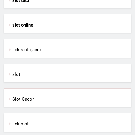
slot toto
slot online
link slot gacor
slot
Slot Gacor
link slot