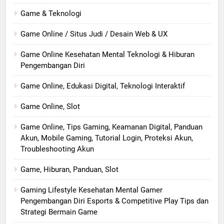
Game & Teknologi
Game Online / Situs Judi / Desain Web & UX
Game Online Kesehatan Mental Teknologi & Hiburan
Pengembangan Diri
Game Online, Edukasi Digital, Teknologi Interaktif
Game Online, Slot
Game Online, Tips Gaming, Keamanan Digital, Panduan
Akun, Mobile Gaming, Tutorial Login, Proteksi Akun,
Troubleshooting Akun
Game, Hiburan, Panduan, Slot
Gaming Lifestyle Kesehatan Mental Gamer
Pengembangan Diri Esports & Competitive Play Tips dan
Strategi Bermain Game