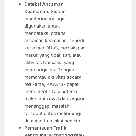
Deteksi Ancaman
Keamanan:
Sistem
monitoring ini juga
digunakan untuk
mendeteksi potensi
ancaman keamanan, seperti
serangan DDoS, percakapan
masuk yang tidak sah, atau
aktivitas transaksi yang
mencurigakan. Dengan
memantau aktivitas secara
real-time, KAYA787 dapat
mengidentifikasi potensi
risiko lebih awal dan segera
menanggapi masalah
tersebut untuk melindungi
data dan transaksi pemain.
Pemantauan Trafik
Pengguna:
Monitoring real-