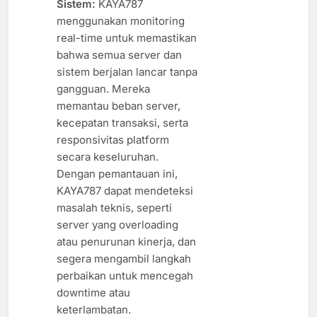
Sistem:
KAYA787
menggunakan monitoring
real-time untuk memastikan
bahwa semua server dan
sistem berjalan lancar tanpa
gangguan. Mereka
memantau beban server,
kecepatan transaksi, serta
responsivitas platform
secara keseluruhan.
Dengan pemantauan ini,
KAYA787 dapat mendeteksi
masalah teknis, seperti
server yang overloading
atau penurunan kinerja, dan
segera mengambil langkah
perbaikan untuk mencegah
downtime atau
keterlambatan.