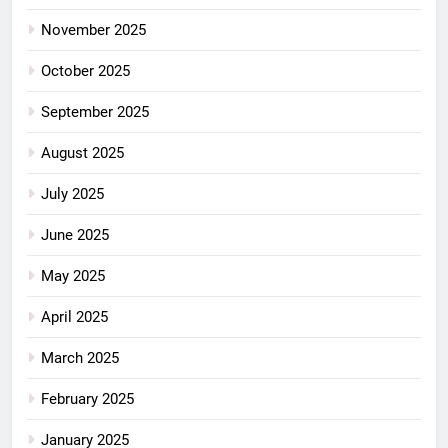
November 2025
October 2025
September 2025
August 2025
July 2025
June 2025
May 2025
April 2025
March 2025
February 2025
January 2025