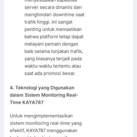
server secara dinamis dan
menghindari downtime saat
trafik tinggi. Ini sangat
penting untuk memastikan
bahwa platform tetap dapat
melayani pemain dengan
baik selama lonjakan trafik,
yang biasanya terjadi pada
waktu-waktu tertentu atau
saat ada promosi besar.
4.
Teknologi yang Digunakan
dalam Sistem Monitoring Real-
Time KAYA787
Untuk mengimplementasikan
sistem monitoring real-time yang
efektif, KAYA787 menggunakan