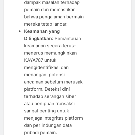
dampak masalah terhadap
pemain dan memastikan
bahwa pengalaman bermain
mereka tetap lancar.
Keamanan yang
Ditingkatkan:
Pemantauan
keamanan secara terus-
menerus memungkinkan
KAYA787 untuk
mengidentifikasi dan
menangani potensi
ancaman sebelum merusak
platform. Deteksi dini
terhadap serangan siber
atau penipuan transaksi
sangat penting untuk
menjaga integritas platform
dan perlindungan data
pribadi pemain.