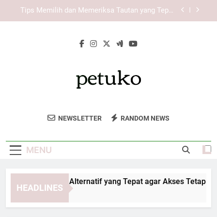
Skip
KAYA787 Alternatif dengan Sistem Akses yang
to
Lebih Stabil dan Praktis
content
Panduan Menjaga Kelancaran Akses pada
Halaman KAYA787 Login
Tips Memilih Link Alternatif yang Tepat agar
Akses Tetap Aman dan Terarah
Tips Memilih dan Memeriksa Tautan yang Tepat
agar Akses Tetap Aman
KAYA787 Alternatif dengan Sistem Akses yang
Lebih Stabil dan Praktis
Petuko
Dapatkan Produk Berkualitas Untuk Hewan
Panduan Menjaga Kelancaran Akses pada
NEWSLETTER
RANDOM NEWS
Halaman KAYA787 Login
Peliharaan Anda Di Petuko. Dari Makanan
Hingga Aksesori, Semuanya Ada Di Sini.
MENU
ps Memilih Link Alternatif yang Tepat agar Akses Tetap Aman
HEADLINES
Weeks Ago