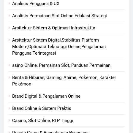
Analisis Pengguna & UX
Analisis Permainan Slot Online Edukasi Strategi
Arsitektur Sistem & Optimasi Infrastruktur
Arsitektur Sistem Digital,Stabilitas Platform
Modern,Optimasi Teknologi Online,Pengalaman
Pengguna Terintegrasi
asino Online, Permainan Slot, Panduan Permainan
Berita & Hiburan, Gaming, Anime, Pokémon, Karakter
Pokémon
Brand Digital & Pengalaman Online
Brand Online & Sistem Praktis
Casino, Slot Online, RTP Tinggi
Desain Game & Pengalaman Pengguna