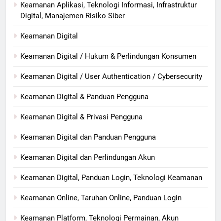
Keamanan Aplikasi, Teknologi Informasi, Infrastruktur
Digital, Manajemen Risiko Siber
Keamanan Digital
Keamanan Digital / Hukum & Perlindungan Konsumen
Keamanan Digital / User Authentication / Cybersecurity
Keamanan Digital & Panduan Pengguna
Keamanan Digital & Privasi Pengguna
Keamanan Digital dan Panduan Pengguna
Keamanan Digital dan Perlindungan Akun
Keamanan Digital, Panduan Login, Teknologi Keamanan
Keamanan Online, Taruhan Online, Panduan Login
Keamanan Platform, Teknologi Permainan, Akun