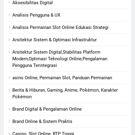
Aksesibilitas Digital
Analisis Pengguna & UX
Analisis Permainan Slot Online Edukasi Strategi
Arsitektur Sistem & Optimasi Infrastruktur
Arsitektur Sistem Digital,Stabilitas Platform
Modern,Optimasi Teknologi Online,Pengalaman
Pengguna Terintegrasi
asino Online, Permainan Slot, Panduan Permainan
Berita & Hiburan, Gaming, Anime, Pokémon, Karakter
Pokémon
Brand Digital & Pengalaman Online
Brand Online & Sistem Praktis
Casino, Slot Online, RTP Tinggi