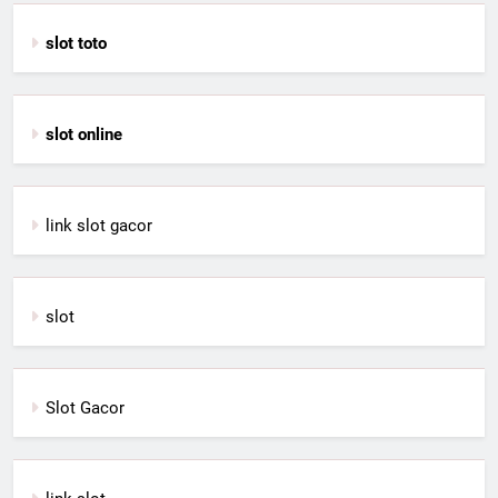
slot toto
slot online
link slot gacor
slot
Slot Gacor