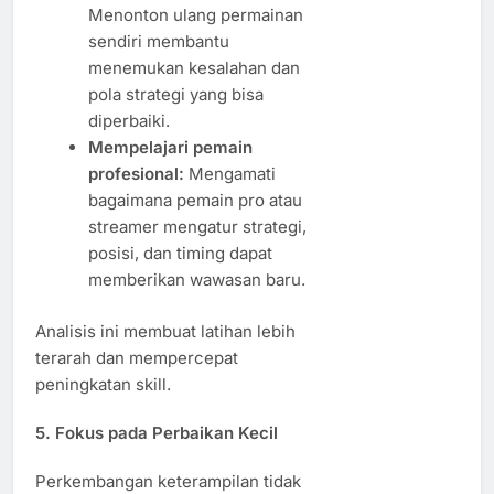
Menonton ulang permainan
sendiri membantu
menemukan kesalahan dan
pola strategi yang bisa
diperbaiki.
Mempelajari pemain
profesional:
Mengamati
bagaimana pemain pro atau
streamer mengatur strategi,
posisi, dan timing dapat
memberikan wawasan baru.
Analisis ini membuat latihan lebih
terarah dan mempercepat
peningkatan skill.
5. Fokus pada Perbaikan Kecil
Perkembangan keterampilan tidak