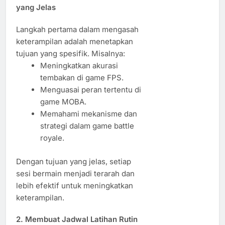
yang Jelas
Langkah pertama dalam mengasah
keterampilan adalah menetapkan
tujuan yang spesifik. Misalnya:
Meningkatkan akurasi
tembakan di game FPS.
Menguasai peran tertentu di
game MOBA.
Memahami mekanisme dan
strategi dalam game battle
royale.
Dengan tujuan yang jelas, setiap
sesi bermain menjadi terarah dan
lebih efektif untuk meningkatkan
keterampilan.
2. Membuat Jadwal Latihan Rutin