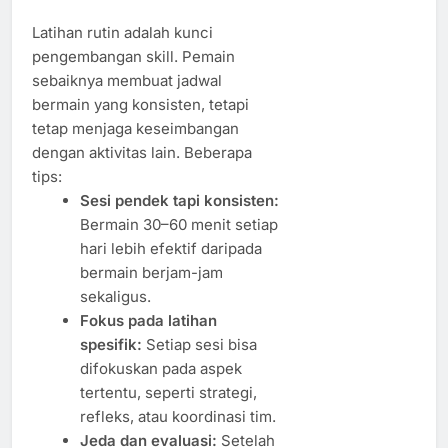
Latihan rutin adalah kunci
pengembangan skill. Pemain
sebaiknya membuat jadwal
bermain yang konsisten, tetapi
tetap menjaga keseimbangan
dengan aktivitas lain. Beberapa
tips:
Sesi pendek tapi konsisten:
Bermain 30–60 menit setiap
hari lebih efektif daripada
bermain berjam-jam
sekaligus.
Fokus pada latihan
spesifik:
Setiap sesi bisa
difokuskan pada aspek
tertentu, seperti strategi,
refleks, atau koordinasi tim.
Jeda dan evaluasi:
Setelah