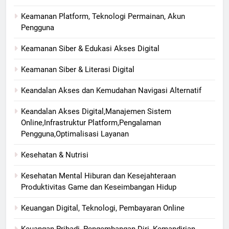
Keamanan Platform, Teknologi Permainan, Akun
Pengguna
Keamanan Siber & Edukasi Akses Digital
Keamanan Siber & Literasi Digital
Keandalan Akses dan Kemudahan Navigasi Alternatif
Keandalan Akses Digital,Manajemen Sistem
Online,Infrastruktur Platform,Pengalaman
Pengguna,Optimalisasi Layanan
Kesehatan & Nutrisi
Kesehatan Mental Hiburan dan Kesejahteraan
Produktivitas Game dan Keseimbangan Hidup
Keuangan Digital, Teknologi, Pembayaran Online
Keuangan Pribadi, Pengembangan Diri, Kemandirian,