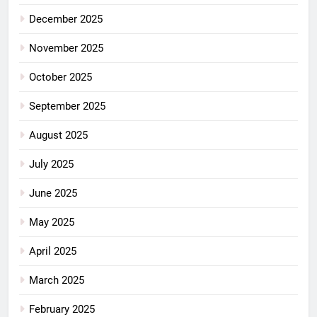
December 2025
November 2025
October 2025
September 2025
August 2025
July 2025
June 2025
May 2025
April 2025
March 2025
February 2025