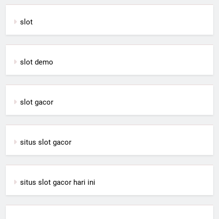
slot
slot demo
slot gacor
situs slot gacor
situs slot gacor hari ini