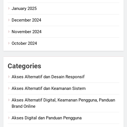
January 2025
December 2024
November 2024
October 2024
Categories
Akses Alternatif dan Desain Responsif
Akses Alternatif dan Keamanan Sistem
Akses Alternatif Digital, Keamanan Pengguna, Panduan
Brand Online
Akses Digital dan Panduan Pengguna