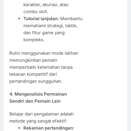
karakter, akurasi, atau
combo skill.
Tutorial lanjutan:
Membantu
memahami strategi, taktik,
dan fitur game yang
kompleks.
Rutin menggunakan mode latihan
memungkinkan pemain
memperbaiki kelemahan tanpa
tekanan kompetitif dari
pertandingan sungguhan.
4. Menganalisis Permainan
Sendiri dan Pemain Lain
Belajar dari pengalaman adalah
metode yang sangat efektif:
Rekaman pertandingan: