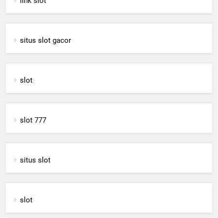
link slot
situs slot gacor
slot
slot 777
situs slot
slot