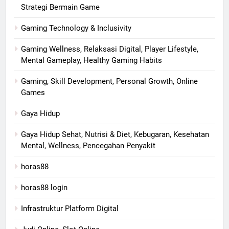
Strategi Bermain Game
Gaming Technology & Inclusivity
Gaming Wellness, Relaksasi Digital, Player Lifestyle,
Mental Gameplay, Healthy Gaming Habits
Gaming, Skill Development, Personal Growth, Online
Games
Gaya Hidup
Gaya Hidup Sehat, Nutrisi & Diet, Kebugaran, Kesehatan
Mental, Wellness, Pencegahan Penyakit
horas88
horas88 login
Infrastruktur Platform Digital