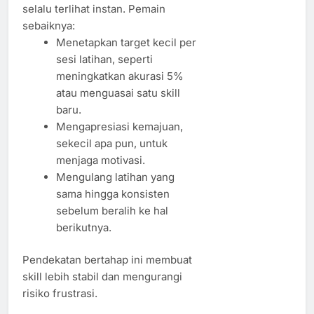
selalu terlihat instan. Pemain
sebaiknya:
Menetapkan target kecil per
sesi latihan, seperti
meningkatkan akurasi 5%
atau menguasai satu skill
baru.
Mengapresiasi kemajuan,
sekecil apa pun, untuk
menjaga motivasi.
Mengulang latihan yang
sama hingga konsisten
sebelum beralih ke hal
berikutnya.
Pendekatan bertahap ini membuat
skill lebih stabil dan mengurangi
risiko frustrasi.