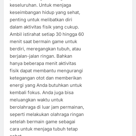
keseluruhan. Untuk menjaga
keseimbangan hidup yang sehat,
penting untuk melibatkan diri
dalam aktivitas fisik yang cukup.
Ambil istirahat setiap 30 hingga 60
menit saat bermain game untuk
berdiri, meregangkan tubuh, atau
berjalan-jalan ringan. Bahkan
hanya beberapa menit aktivitas
fisik dapat membantu mengurangi
ketegangan otot dan memberikan
energi yang Anda butuhkan untuk
kembali fokus. Anda juga bisa
meluangkan waktu untuk
berolahraga di luar jam permainan,
seperti melakukan olahraga ringan
setelah bermain game sebagai
cara untuk menjaga tubuh tetap