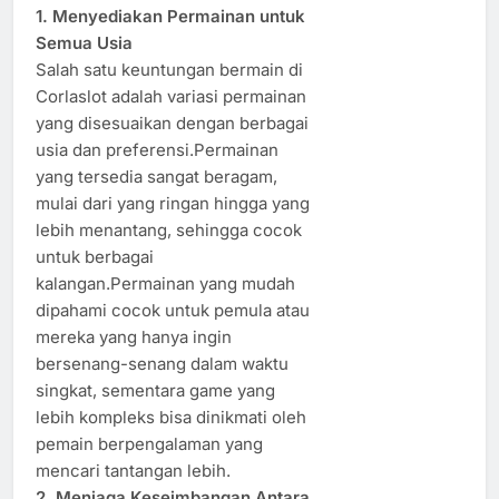
1. Menyediakan Permainan untuk
Semua Usia
Salah satu keuntungan bermain di
Corlaslot adalah variasi permainan
yang disesuaikan dengan berbagai
usia dan preferensi.Permainan
yang tersedia sangat beragam,
mulai dari yang ringan hingga yang
lebih menantang, sehingga cocok
untuk berbagai
kalangan.Permainan yang mudah
dipahami cocok untuk pemula atau
mereka yang hanya ingin
bersenang-senang dalam waktu
singkat, sementara game yang
lebih kompleks bisa dinikmati oleh
pemain berpengalaman yang
mencari tantangan lebih.
2. Menjaga Keseimbangan Antara