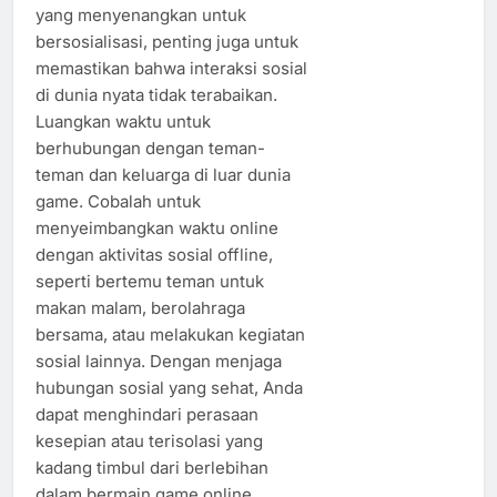
yang menyenangkan untuk
bersosialisasi, penting juga untuk
memastikan bahwa interaksi sosial
di dunia nyata tidak terabaikan.
Luangkan waktu untuk
berhubungan dengan teman-
teman dan keluarga di luar dunia
game. Cobalah untuk
menyeimbangkan waktu online
dengan aktivitas sosial offline,
seperti bertemu teman untuk
makan malam, berolahraga
bersama, atau melakukan kegiatan
sosial lainnya. Dengan menjaga
hubungan sosial yang sehat, Anda
dapat menghindari perasaan
kesepian atau terisolasi yang
kadang timbul dari berlebihan
dalam bermain game online.