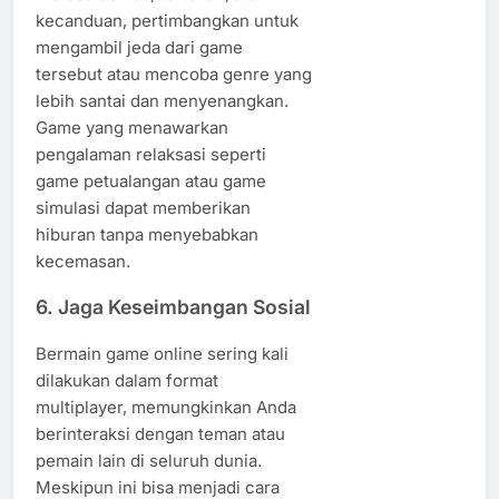
kecanduan, pertimbangkan untuk
mengambil jeda dari game
tersebut atau mencoba genre yang
lebih santai dan menyenangkan.
Game yang menawarkan
pengalaman relaksasi seperti
game petualangan atau game
simulasi dapat memberikan
hiburan tanpa menyebabkan
kecemasan.
6. Jaga Keseimbangan Sosial
Bermain game online sering kali
dilakukan dalam format
multiplayer, memungkinkan Anda
berinteraksi dengan teman atau
pemain lain di seluruh dunia.
Meskipun ini bisa menjadi cara