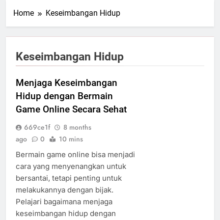
Home
Keseimbangan Hidup
Keseimbangan Hidup
Menjaga Keseimbangan
Hidup dengan Bermain
Game Online Secara Sehat
669ce1f
8 months
ago
0
10 mins
Bermain game online bisa menjadi
cara yang menyenangkan untuk
bersantai, tetapi penting untuk
melakukannya dengan bijak.
Pelajari bagaimana menjaga
keseimbangan hidup dengan