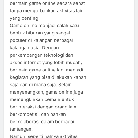
bermain game online secara sehat
tanpa mengorbankan aktivitas lain
yang penting.
Game online menjadi salah satu
bentuk hiburan yang sangat
populer di kalangan berbagai
kalangan usia. Dengan
perkembangan teknologi dan
akses internet yang lebih mudah,
bermain game online kini menjadi
kegiatan yang bisa dilakukan kapan
saja dan di mana saja. Selain
menyenangkan, game online juga
memungkinkan pemain untuk
berinteraksi dengan orang lain,
berkompetisi, dan bahkan
berkolaborasi dalam berbagai
tantangan.
Namun, seperti halnya aktivitas