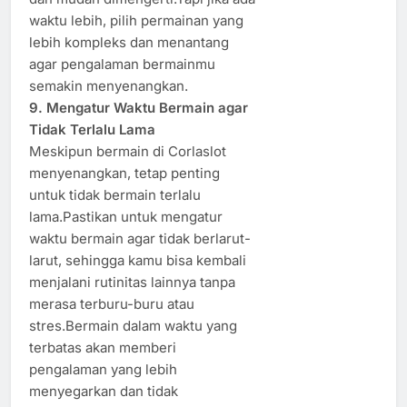
waktu lebih, pilih permainan yang
lebih kompleks dan menantang
agar pengalaman bermainmu
semakin menyenangkan.
9. Mengatur Waktu Bermain agar
Tidak Terlalu Lama
Meskipun bermain di Corlaslot
menyenangkan, tetap penting
untuk tidak bermain terlalu
lama.Pastikan untuk mengatur
waktu bermain agar tidak berlarut-
larut, sehingga kamu bisa kembali
menjalani rutinitas lainnya tanpa
merasa terburu-buru atau
stres.Bermain dalam waktu yang
terbatas akan memberi
pengalaman yang lebih
menyegarkan dan tidak