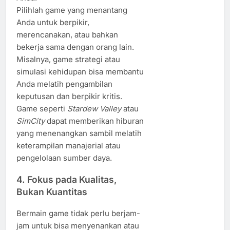
Pilihlah game yang menantang
Anda untuk berpikir,
merencanakan, atau bahkan
bekerja sama dengan orang lain.
Misalnya, game strategi atau
simulasi kehidupan bisa membantu
Anda melatih pengambilan
keputusan dan berpikir kritis.
Game seperti
Stardew Valley
atau
SimCity
dapat memberikan hiburan
yang menenangkan sambil melatih
keterampilan manajerial atau
pengelolaan sumber daya.
4. Fokus pada Kualitas,
Bukan Kuantitas
Bermain game tidak perlu berjam-
jam untuk bisa menyenankan atau