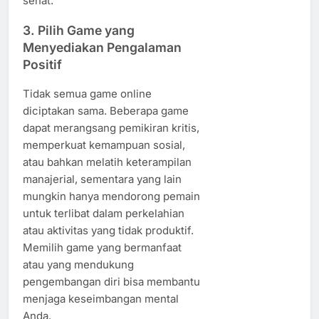
sehat.
3. Pilih Game yang
Menyediakan Pengalaman
Positif
Tidak semua game online
diciptakan sama. Beberapa game
dapat merangsang pemikiran kritis,
memperkuat kemampuan sosial,
atau bahkan melatih keterampilan
manajerial, sementara yang lain
mungkin hanya mendorong pemain
untuk terlibat dalam perkelahian
atau aktivitas yang tidak produktif.
Memilih game yang bermanfaat
atau yang mendukung
pengembangan diri bisa membantu
menjaga keseimbangan mental
Anda.