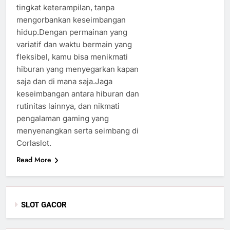
tingkat keterampilan, tanpa
mengorbankan keseimbangan
hidup.Dengan permainan yang
variatif dan waktu bermain yang
fleksibel, kamu bisa menikmati
hiburan yang menyegarkan kapan
saja dan di mana saja.Jaga
keseimbangan antara hiburan dan
rutinitas lainnya, dan nikmati
pengalaman gaming yang
menyenangkan serta seimbang di
Corlaslot.
Read More
SLOT GACOR