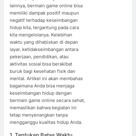
lainnya, bermain game online bisa
memiliki dampak positif maupun
negatif terhadap keseimbangan
hidup kita, tergantung pada cara
kita mengelolanya. Kelebihan
waktu yang dihabiskan di depan
layar, ketidakseimbangan antara
pekerjaan, pendidikan, atau
aktivitas sosial bisa berakibat
buruk bagi kesehatan fisik dan
mental. Artikel ini akan membahas
bagaimana Anda bisa menjaga
keseimbangan hidup dengan
bermain game online secara sehat,
memastikan bahwa kegiatan ini
tetap menyenangkan tanpa
mengganggu kualitas hidup Anda.
1. Tentukan Batas Waktu