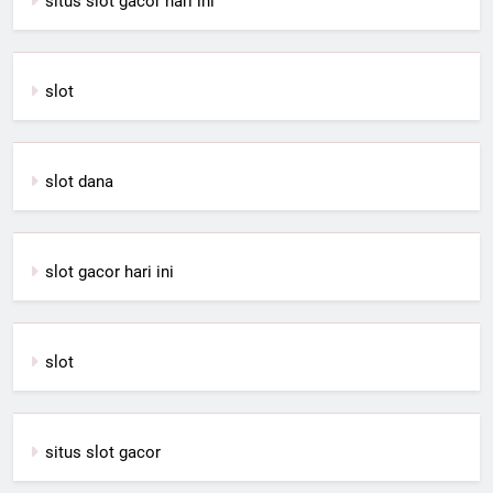
situs slot gacor hari ini
slot
slot dana
slot gacor hari ini
slot
situs slot gacor