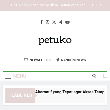
Skip
KAYA787 Alternatif dengan Sistem Akses yang
to
Lebih Stabil dan Praktis
content
Panduan Menjaga Kelancaran Akses pada
Halaman KAYA787 Login
Tips Memilih Link Alternatif yang Tepat agar
Akses Tetap Aman dan Terarah
Tips Memilih dan Memeriksa Tautan yang Tepat
agar Akses Tetap Aman
KAYA787 Alternatif dengan Sistem Akses yang
Lebih Stabil dan Praktis
Petuko
Dapatkan Produk Berkualitas Untuk Hewan
Panduan Menjaga Kelancaran Akses pada
NEWSLETTER
RANDOM NEWS
Halaman KAYA787 Login
Peliharaan Anda Di Petuko. Dari Makanan
Hingga Aksesori, Semuanya Ada Di Sini.
MENU
ps Memilih Link Alternatif yang Tepat agar Akses Tetap Aman 
HEADLINES
eeks Ago