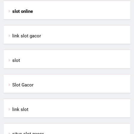
slot online
link slot gacor
slot
Slot Gacor
link slot
situs slot gacor