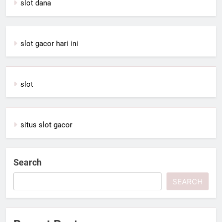
slot dana
slot gacor hari ini
slot
situs slot gacor
Search
SEARCH