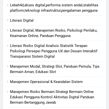
Lebah4d,akses digital,performa sistem andal,stabilitas
platform,teknologi infrastruktur,pengalaman pengguna
Literasi Digital
Literasi Digital, Manajemen Risiko, Psikologi Perilaku,
Keamanan Online, Panduan Pengguna
Literasi Risiko Digital Analisis Statistik Terapan
Psikologi Persepsi Pengguna UX dan Desain Interaktif
Transparansi Sistem Digital
Manajemen Modal, Strategi Slot, Panduan Pemula, Tips
Bermain Aman, Edukasi Slot
Manajemen Operasional & Keandalan Sistem
Manajemen Risiko Bermain Strategi Bermain Online
Edukasi Pengguna Kontrol Aktivitas Digital Panduan
Bermain Bertanggung Jawab