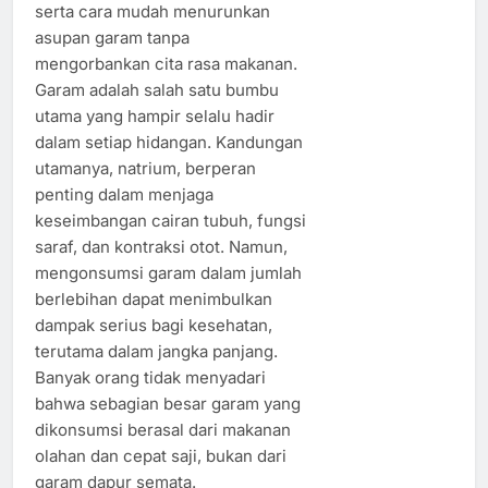
serta cara mudah menurunkan
asupan garam tanpa
mengorbankan cita rasa makanan.
Garam adalah salah satu bumbu
utama yang hampir selalu hadir
dalam setiap hidangan. Kandungan
utamanya, natrium, berperan
penting dalam menjaga
keseimbangan cairan tubuh, fungsi
saraf, dan kontraksi otot. Namun,
mengonsumsi garam dalam jumlah
berlebihan dapat menimbulkan
dampak serius bagi kesehatan,
terutama dalam jangka panjang.
Banyak orang tidak menyadari
bahwa sebagian besar garam yang
dikonsumsi berasal dari makanan
olahan dan cepat saji, bukan dari
garam dapur semata.