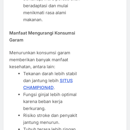
beradaptasi dan mulai
menikmati rasa alami
makanan.
Manfaat Mengurangi Konsumsi
Garam
Menurunkan konsumsi garam
memberikan banyak manfaat
kesehatan, antara lain:
Tekanan darah lebih stabil
dan jantung lebih
SITUS
CHAMPION4D
.
Fungsi ginjal lebih optimal
karena beban kerja
berkurang.
Risiko stroke dan penyakit
jantung menurun.
Tubuh terasa lebih ringan