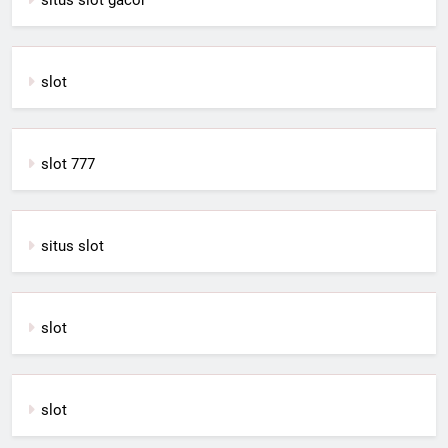
slot
slot 777
situs slot
slot
slot