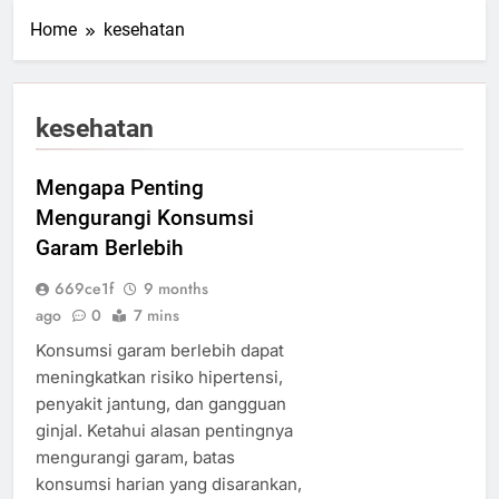
Home
kesehatan
kesehatan
Mengapa Penting
Mengurangi Konsumsi
Garam Berlebih
669ce1f
9 months
ago
0
7 mins
Konsumsi garam berlebih dapat
meningkatkan risiko hipertensi,
penyakit jantung, dan gangguan
ginjal. Ketahui alasan pentingnya
mengurangi garam, batas
konsumsi harian yang disarankan,