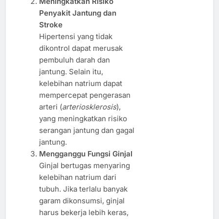
Meningkatkan Risiko
Penyakit Jantung dan
Stroke
Hipertensi yang tidak
dikontrol dapat merusak
pembuluh darah dan
jantung. Selain itu,
kelebihan natrium dapat
mempercepat pengerasan
arteri (
arteriosklerosis
),
yang meningkatkan risiko
serangan jantung dan gagal
jantung.
Mengganggu Fungsi Ginjal
Ginjal bertugas menyaring
kelebihan natrium dari
tubuh. Jika terlalu banyak
garam dikonsumsi, ginjal
harus bekerja lebih keras,