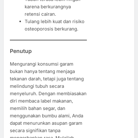
karena berkurangnya
retensi cairan.
Tulang lebih kuat dan risiko
osteoporosis berkurang.
Penutup
Mengurangi konsumsi garam
bukan hanya tentang menjaga
tekanan darah, tetapi juga tentang
melindungi tubuh secara
menyeluruh. Dengan membiasakan
diri membaca label makanan,
memilih bahan segar, dan
menggunakan bumbu alami, Anda
dapat menurunkan asupan garam
secara signifikan tanpa
mengorbankan rasa. Mulailah