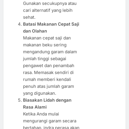
Gunakan secukupnya atau
cari alternatif yang lebih
sehat.
Batasi Makanan Cepat Saji
dan Olahan
Makanan cepat saji dan
makanan beku sering
mengandung garam dalam
jumlah tinggi sebagai
pengawet dan penambah
rasa. Memasak sendiri di
rumah memberi kendali
penuh atas jumlah garam
yang digunakan.
Biasakan Lidah dengan
Rasa Alami
Ketika Anda mulai
mengurangi garam secara
bertahap, indra perasa akan