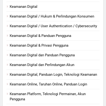
Keamanan Digital
Keamanan Digital / Hukum & Perlindungan Konsumen
Keamanan Digital / User Authentication / Cybersecurity
Keamanan Digital & Panduan Pengguna
Keamanan Digital & Privasi Pengguna
Keamanan Digital dan Panduan Pengguna
Keamanan Digital dan Perlindungan Akun
Keamanan Digital, Panduan Login, Teknologi Keamanan
Keamanan Online, Taruhan Online, Panduan Login
Keamanan Platform, Teknologi Permainan, Akun
Pengguna