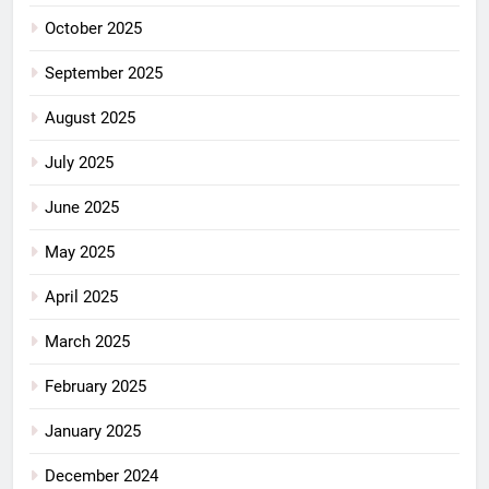
October 2025
September 2025
August 2025
July 2025
June 2025
May 2025
April 2025
March 2025
February 2025
January 2025
December 2024