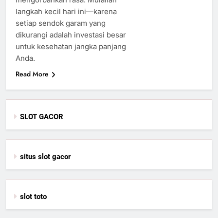
langkah kecil hari ini—karena
setiap sendok garam yang
dikurangi adalah investasi besar
untuk kesehatan jangka panjang
Anda.
Read More
SLOT GACOR
situs slot gacor
slot toto