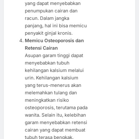
yang dapat menyebabkan
penumpukan cairan dan
racun. Dalam jangka
panjang, hal ini bisa memicu
penyakit ginjal kronis.
Memicu Osteoporosis dan
Retensi Cairan
Asupan garam tinggi dapat
menyebabkan tubuh
kehilangan kalsium melalui
urin. Kehilangan kalsium
yang terus-menerus akan
melemahkan tulang dan
meningkatkan risiko
osteoporosis, terutama pada
wanita. Selain itu, kelebihan
garam menyebabkan retensi
cairan yang dapat membuat
tubuh terasa bengkak.