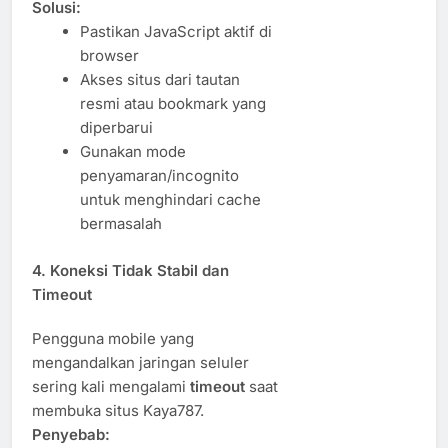
Solusi:
Pastikan JavaScript aktif di
browser
Akses situs dari tautan
resmi atau bookmark yang
diperbarui
Gunakan mode
penyamaran/incognito
untuk menghindari cache
bermasalah
4.
Koneksi Tidak Stabil dan
Timeout
Pengguna mobile yang
mengandalkan jaringan seluler
sering kali mengalami
timeout
saat
membuka situs Kaya787.
Penyebab: