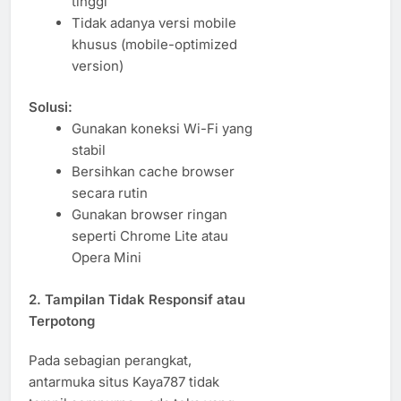
tinggi
Tidak adanya versi mobile
khusus (mobile-optimized
version)
Solusi:
Gunakan koneksi Wi-Fi yang
stabil
Bersihkan cache browser
secara rutin
Gunakan browser ringan
seperti Chrome Lite atau
Opera Mini
2.
Tampilan Tidak Responsif atau
Terpotong
Pada sebagian perangkat,
antarmuka situs Kaya787 tidak