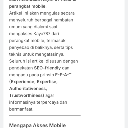
perangkat mobile
.
Artikel ini akan mengulas secara
menyeluruh berbagai hambatan
umum yang dialami saat
mengakses Kaya787 dari
perangkat mobile, termasuk
penyebab di baliknya, serta tips
teknis untuk mengatasinya.
Seluruh isi artikel disusun dengan
pendekatan
SEO-friendly
dan
mengacu pada prinsip
E-E-A-T
(Experience, Expertise,
Authoritativeness,
Trustworthiness)
agar
informasinya terpercaya dan
bermanfaat.
Mengapa Akses Mobile