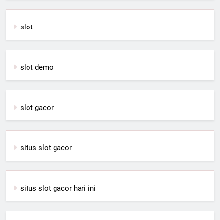
slot
slot demo
slot gacor
situs slot gacor
situs slot gacor hari ini