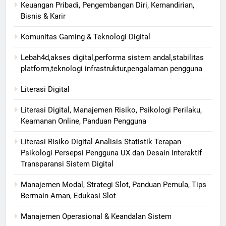
Keuangan Pribadi, Pengembangan Diri, Kemandirian,
Bisnis & Karir
Komunitas Gaming & Teknologi Digital
Lebah4d,akses digital,performa sistem andal,stabilitas
platform,teknologi infrastruktur,pengalaman pengguna
Literasi Digital
Literasi Digital, Manajemen Risiko, Psikologi Perilaku,
Keamanan Online, Panduan Pengguna
Literasi Risiko Digital Analisis Statistik Terapan
Psikologi Persepsi Pengguna UX dan Desain Interaktif
Transparansi Sistem Digital
Manajemen Modal, Strategi Slot, Panduan Pemula, Tips
Bermain Aman, Edukasi Slot
Manajemen Operasional & Keandalan Sistem