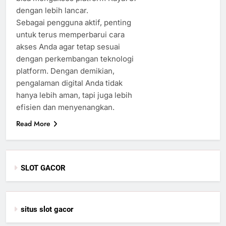
dengan lebih lancar.
Sebagai pengguna aktif, penting
untuk terus memperbarui cara
akses Anda agar tetap sesuai
dengan perkembangan teknologi
platform. Dengan demikian,
pengalaman digital Anda tidak
hanya lebih aman, tapi juga lebih
efisien dan menyenangkan.
Read More
SLOT GACOR
situs slot gacor