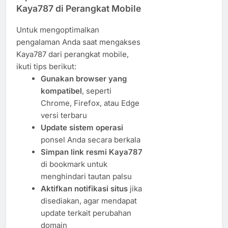
Kaya787 di Perangkat Mobile
Untuk mengoptimalkan
pengalaman Anda saat mengakses
Kaya787 dari perangkat mobile,
ikuti tips berikut:
Gunakan browser yang
kompatibel
, seperti
Chrome, Firefox, atau Edge
versi terbaru
Update sistem operasi
ponsel Anda secara berkala
Simpan link resmi Kaya787
di bookmark untuk
menghindari tautan palsu
Aktifkan notifikasi situs
jika
disediakan, agar mendapat
update terkait perubahan
domain