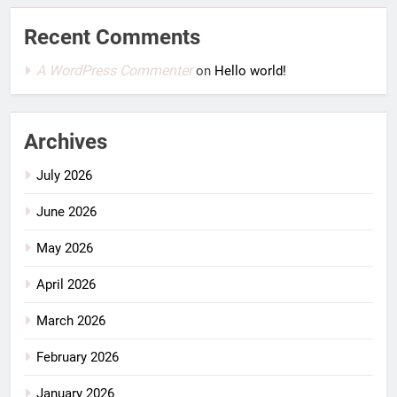
Recent Comments
A WordPress Commenter
on
Hello world!
Archives
July 2026
June 2026
May 2026
April 2026
March 2026
February 2026
January 2026