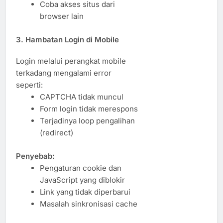
Coba akses situs dari
browser lain
3.
Hambatan Login di Mobile
Login melalui perangkat mobile
terkadang mengalami error
seperti:
CAPTCHA tidak muncul
Form login tidak merespons
Terjadinya loop pengalihan
(redirect)
Penyebab:
Pengaturan cookie dan
JavaScript yang diblokir
Link yang tidak diperbarui
Masalah sinkronisasi cache