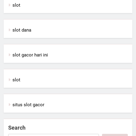
slot
slot dana
slot gacor hari ini
slot
situs slot gacor
Search