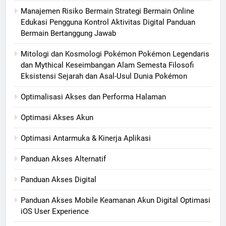
Manajemen Risiko Bermain Strategi Bermain Online
Edukasi Pengguna Kontrol Aktivitas Digital Panduan
Bermain Bertanggung Jawab
Mitologi dan Kosmologi Pokémon Pokémon Legendaris
dan Mythical Keseimbangan Alam Semesta Filosofi
Eksistensi Sejarah dan Asal-Usul Dunia Pokémon
Optimalisasi Akses dan Performa Halaman
Optimasi Akses Akun
Optimasi Antarmuka & Kinerja Aplikasi
Panduan Akses Alternatif
Panduan Akses Digital
Panduan Akses Mobile Keamanan Akun Digital Optimasi
iOS User Experience