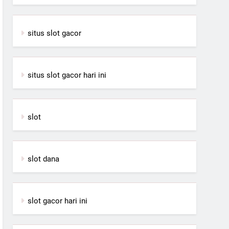
situs slot gacor
situs slot gacor hari ini
slot
slot dana
slot gacor hari ini