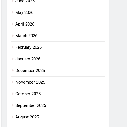
June 2026
May 2026
April 2026
March 2026
February 2026
January 2026
December 2025
November 2025
October 2025
September 2025
August 2025