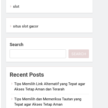
slot
situs slot gacor
Search
SEARCH
Recent Posts
Tips Memilih Link Alternatif yang Tepat agar
Akses Tetap Aman dan Terarah
Tips Memilih dan Memeriksa Tautan yang
Tepat agar Akses Tetap Aman