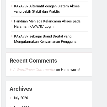
KAYA787 Alternatif dengan Sistem Akses
yang Lebih Stabil dan Praktis
Panduan Menjaga Kelancaran Akses pada
Halaman KAYA787 Login
KAYA787 sebagai Brand Digital yang
Mengutamakan Kenyamanan Pengguna
Recent Comments
A WordPress Commenter
on
Hello world!
Archives
July 2026