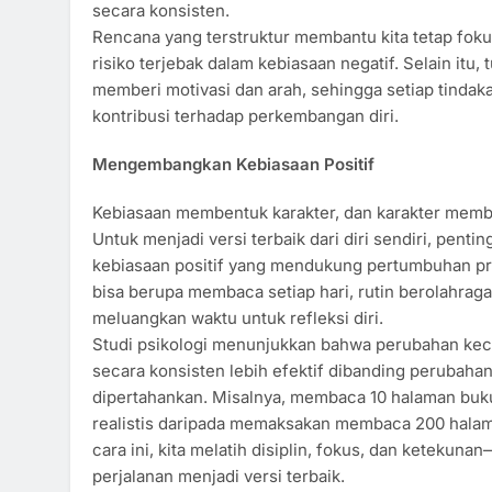
secara konsisten.
Rencana yang terstruktur membantu kita tetap foku
risiko terjebak dalam kebiasaan negatif. Selain itu, 
memberi motivasi dan arah, sehingga setiap tindak
kontribusi terhadap perkembangan diri.
Mengembangkan Kebiasaan Positif
Kebiasaan membentuk karakter, dan karakter memb
Untuk menjadi versi terbaik dari diri sendiri, pen
kebiasaan positif yang mendukung pertumbuhan pri
bisa berupa membaca setiap hari, rutin berolahraga,
meluangkan waktu untuk refleksi diri.
Studi psikologi menunjukkan bahwa perubahan keci
secara konsisten lebih efektif dibanding perubahan 
dipertahankan. Misalnya, membaca 10 halaman buku 
realistis daripada memaksakan membaca 200 halam
cara ini, kita melatih disiplin, fokus, dan ketekun
perjalanan menjadi versi terbaik.