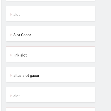
slot
Slot Gacor
link slot
situs slot gacor
slot