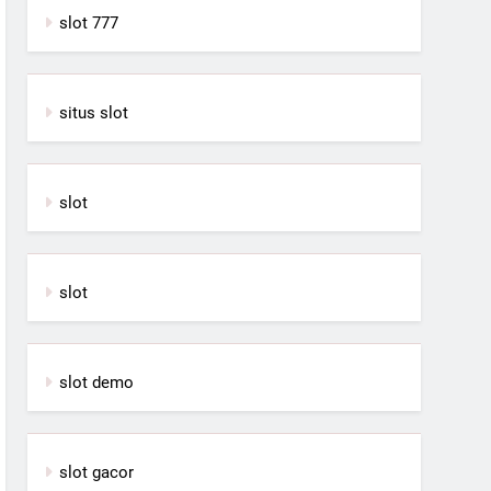
slot 777
situs slot
slot
slot
slot demo
slot gacor