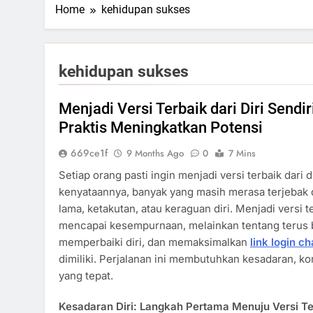
Home
kehidupan sukses
kehidupan sukses
Menjadi Versi Terbaik dari Diri Sendi
Praktis Meningkatkan Potensi
669ce1f
9 Months Ago
0
7 Mins
Setiap orang pasti ingin menjadi versi terbaik dari 
kenyataannya, banyak yang masih merasa terjebak
lama, ketakutan, atau keraguan diri. Menjadi versi 
mencapai kesempurnaan, melainkan tentang terus
memperbaiki diri, dan memaksimalkan
link login 
dimiliki. Perjalanan ini membutuhkan kesadaran, ko
yang tepat.
Kesadaran Diri: Langkah Pertama Menuju Versi Te