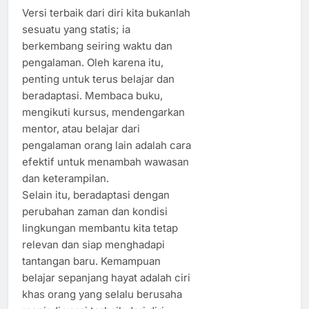
Versi terbaik dari diri kita bukanlah
sesuatu yang statis; ia
berkembang seiring waktu dan
pengalaman. Oleh karena itu,
penting untuk terus belajar dan
beradaptasi. Membaca buku,
mengikuti kursus, mendengarkan
mentor, atau belajar dari
pengalaman orang lain adalah cara
efektif untuk menambah wawasan
dan keterampilan.
Selain itu, beradaptasi dengan
perubahan zaman dan kondisi
lingkungan membantu kita tetap
relevan dan siap menghadapi
tantangan baru. Kemampuan
belajar sepanjang hayat adalah ciri
khas orang yang selalu berusaha