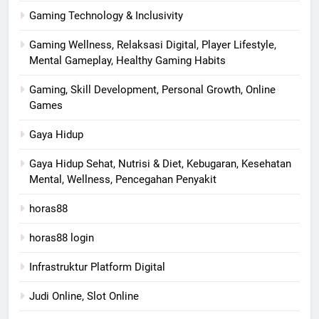
Gaming Technology & Inclusivity
Gaming Wellness, Relaksasi Digital, Player Lifestyle,
Mental Gameplay, Healthy Gaming Habits
Gaming, Skill Development, Personal Growth, Online
Games
Gaya Hidup
Gaya Hidup Sehat, Nutrisi & Diet, Kebugaran, Kesehatan
Mental, Wellness, Pencegahan Penyakit
horas88
horas88 login
Infrastruktur Platform Digital
Judi Online, Slot Online