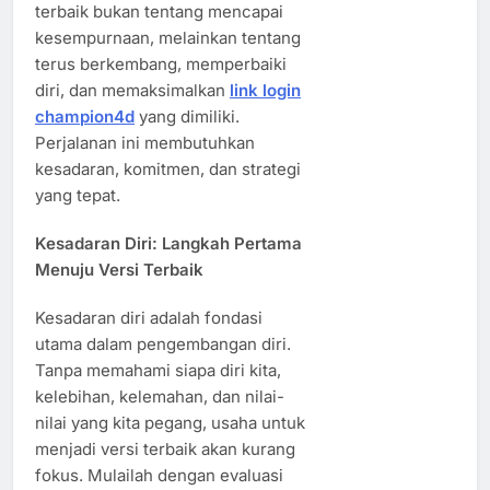
terbaik bukan tentang mencapai
kesempurnaan, melainkan tentang
terus berkembang, memperbaiki
diri, dan memaksimalkan
link login
champion4d
yang dimiliki.
Perjalanan ini membutuhkan
kesadaran, komitmen, dan strategi
yang tepat.
Kesadaran Diri: Langkah Pertama
Menuju Versi Terbaik
Kesadaran diri adalah fondasi
utama dalam pengembangan diri.
Tanpa memahami siapa diri kita,
kelebihan, kelemahan, dan nilai-
nilai yang kita pegang, usaha untuk
menjadi versi terbaik akan kurang
fokus. Mulailah dengan evaluasi