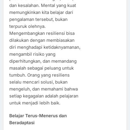
dan kesalahan. Mental yang kuat
memungkinkan kita belajar dari
pengalaman tersebut, bukan
terpuruk olehnya.
Mengembangkan resiliensi bisa
dilakukan dengan membiasakan
diri menghadapi ketidaknyamanan,
mengambil risiko yang
diperhitungkan, dan memandang
masalah sebagai peluang untuk
tumbuh. Orang yang resiliens
selalu mencari solusi, bukan
mengeluh, dan memahami bahwa
setiap kegagalan adalah pelajaran
untuk menjadi lebih baik.
Belajar Terus-Menerus dan
Beradaptasi