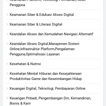
Pengguna
Keamanan Siber & Edukasi Akses Digital
Keamanan Siber & Literasi Digital
Keandalan Akses dan Kemudahan Navigasi Alternatif
Keandalan Akses Digital,Manajemen Sistem
Online,Infrastruktur Platform,Pengalaman
Pengguna,Optimalisasi Layanan
Kesehatan & Nutrisi
Kesehatan Mental Hiburan dan Kesejahteraan
Produktivitas Game dan Keseimbangan Hidup
Keuangan Digital, Teknologi, Pembayaran Online
Keuangan Pribadi, Pengembangan Diri, Kemandirian,
Bisnis & Karir