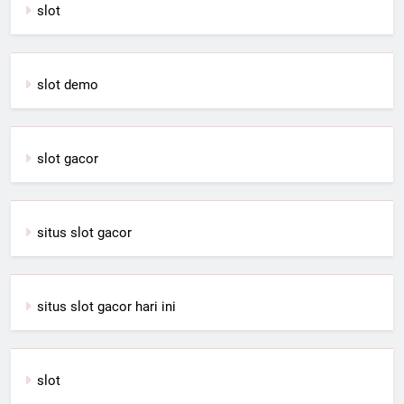
slot
slot demo
slot gacor
situs slot gacor
situs slot gacor hari ini
slot