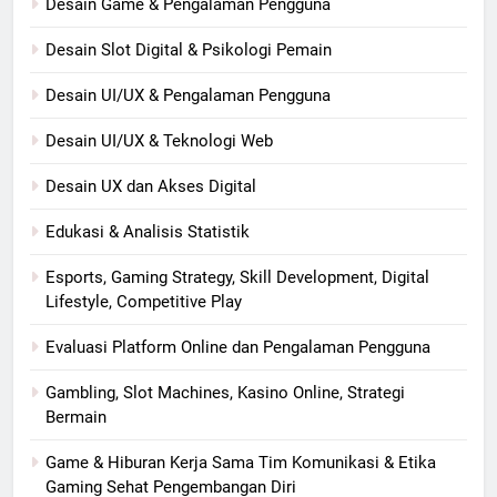
Desain Game & Pengalaman Pengguna
Desain Slot Digital & Psikologi Pemain
Desain UI/UX & Pengalaman Pengguna
Desain UI/UX & Teknologi Web
Desain UX dan Akses Digital
Edukasi & Analisis Statistik
Esports, Gaming Strategy, Skill Development, Digital
Lifestyle, Competitive Play
Evaluasi Platform Online dan Pengalaman Pengguna
Gambling, Slot Machines, Kasino Online, Strategi
Bermain
Game & Hiburan Kerja Sama Tim Komunikasi & Etika
Gaming Sehat Pengembangan Diri