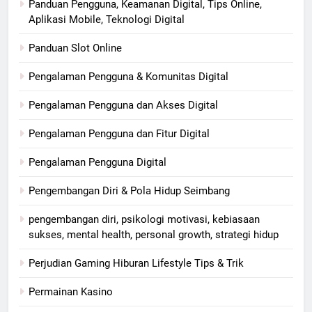
Panduan Pengguna, Keamanan Digital, Tips Online,
Aplikasi Mobile, Teknologi Digital
Panduan Slot Online
Pengalaman Pengguna & Komunitas Digital
Pengalaman Pengguna dan Akses Digital
Pengalaman Pengguna dan Fitur Digital
Pengalaman Pengguna Digital
Pengembangan Diri & Pola Hidup Seimbang
pengembangan diri, psikologi motivasi, kebiasaan
sukses, mental health, personal growth, strategi hidup
Perjudian Gaming Hiburan Lifestyle Tips & Trik
Permainan Kasino