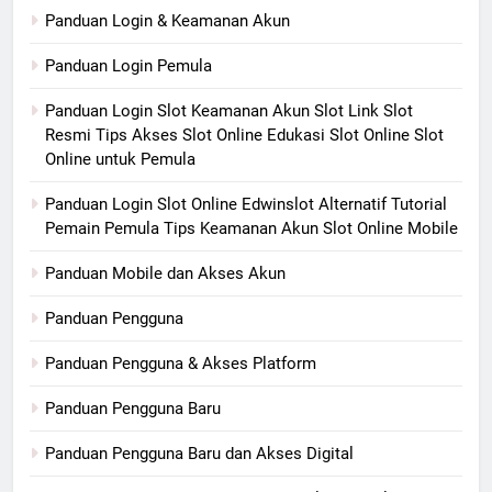
Panduan Login & Keamanan Akun
Panduan Login Pemula
Panduan Login Slot Keamanan Akun Slot Link Slot
Resmi Tips Akses Slot Online Edukasi Slot Online Slot
Online untuk Pemula
Panduan Login Slot Online Edwinslot Alternatif Tutorial
Pemain Pemula Tips Keamanan Akun Slot Online Mobile
Panduan Mobile dan Akses Akun
Panduan Pengguna
Panduan Pengguna & Akses Platform
Panduan Pengguna Baru
Panduan Pengguna Baru dan Akses Digital