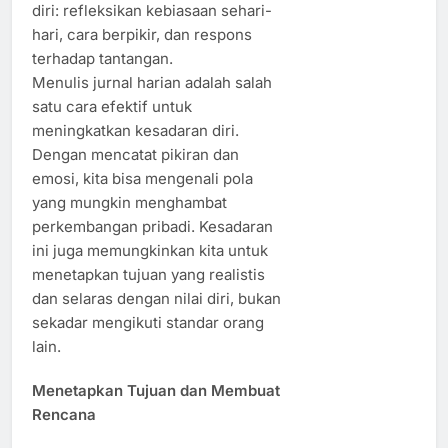
diri: refleksikan kebiasaan sehari-
hari, cara berpikir, dan respons
terhadap tantangan.
Menulis jurnal harian adalah salah
satu cara efektif untuk
meningkatkan kesadaran diri.
Dengan mencatat pikiran dan
emosi, kita bisa mengenali pola
yang mungkin menghambat
perkembangan pribadi. Kesadaran
ini juga memungkinkan kita untuk
menetapkan tujuan yang realistis
dan selaras dengan nilai diri, bukan
sekadar mengikuti standar orang
lain.
Menetapkan Tujuan dan Membuat
Rencana