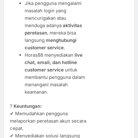
Jika pengguna mengalami
masalah login yang
mencurigakan atau
menduga adanya
aktivitas
peretasan
, mereka bisa
langsung
menghubungi
customer service
.
Horas88 menyediakan
live
chat, email, dan hotline
customer service
untuk
membantu pengguna dalam
menangani masalah
keamanan.
?
Keuntungan:
✔ Memudahkan pengguna
melaporkan peretasan akun secara
cepat.
✔ Menyediakan solusi langsung