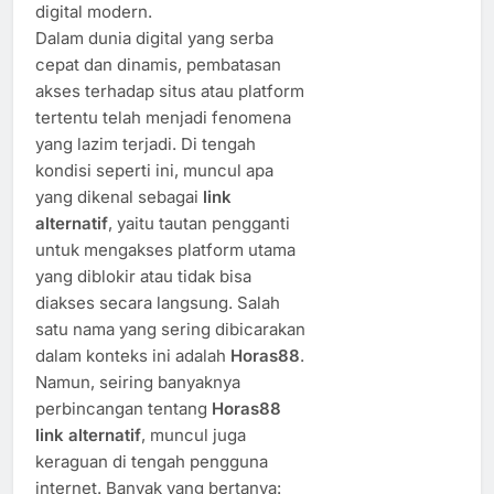
digital modern.
Dalam dunia digital yang serba
cepat dan dinamis, pembatasan
akses terhadap situs atau platform
tertentu telah menjadi fenomena
yang lazim terjadi. Di tengah
kondisi seperti ini, muncul apa
yang dikenal sebagai
link
alternatif
, yaitu tautan pengganti
untuk mengakses platform utama
yang diblokir atau tidak bisa
diakses secara langsung. Salah
satu nama yang sering dibicarakan
dalam konteks ini adalah
Horas88
.
Namun, seiring banyaknya
perbincangan tentang
Horas88
link alternatif
, muncul juga
keraguan di tengah pengguna
internet. Banyak yang bertanya: