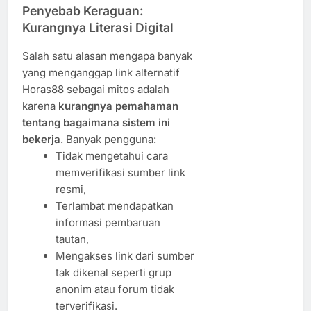
Penyebab Keraguan:
Kurangnya Literasi Digital
Salah satu alasan mengapa banyak
yang menganggap link alternatif
Horas88 sebagai mitos adalah
karena
kurangnya pemahaman
tentang bagaimana sistem ini
bekerja
. Banyak pengguna:
Tidak mengetahui cara
memverifikasi sumber link
resmi,
Terlambat mendapatkan
informasi pembaruan
tautan,
Mengakses link dari sumber
tak dikenal seperti grup
anonim atau forum tidak
terverifikasi.