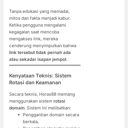
Tanpa edukasi yang memadai,
mitos dan fakta menjadi kabur.
Ketika pengguna mengalami
kegagalan saat mencoba
mengakses link, mereka
cenderung menyimpulkan bahwa
link tersebut tidak pernah ada
atau sekadar isapan jempol
.
Kenyataan Teknis: Sistem
Rotasi dan Keamanan
Secara teknis, Horas88 memang
menggunakan sistem
rotasi
domain
. Sistem ini melibatkan:
Penggantian domain secara
berkala,