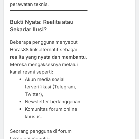
perawatan teknis.
Bukti Nyata: Realita atau
Sekadar Ilusi?
Beberapa pengguna menyebut
Horas88 link alternatif sebagai
realita yang nyata dan membantu
.
Mereka mengaksesnya melalui
kanal resmi seperti:
Akun media sosial
terverifikasi (Telegram,
Twitter),
Newsletter berlangganan,
Komunitas forum online
khusus.
Seorang pengguna di forum
teknologi menulis: