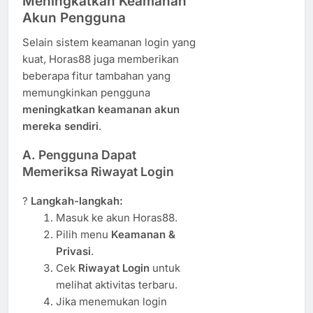
Meningkatkan Keamanan
Akun Pengguna
Selain sistem keamanan login yang
kuat, Horas88 juga memberikan
beberapa fitur tambahan yang
memungkinkan pengguna
meningkatkan keamanan akun
mereka sendiri
.
A. Pengguna Dapat
Memeriksa Riwayat Login
?
Langkah-langkah:
Masuk ke akun Horas88.
Pilih menu
Keamanan &
Privasi
.
Cek
Riwayat Login
untuk
melihat aktivitas terbaru.
Jika menemukan login