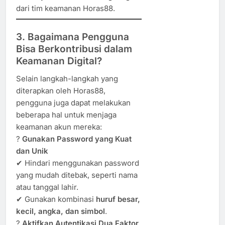
dari tim keamanan Horas88.
3. Bagaimana Pengguna
Bisa Berkontribusi dalam
Keamanan Digital?
Selain langkah-langkah yang
diterapkan oleh Horas88,
pengguna juga dapat melakukan
beberapa hal untuk menjaga
keamanan akun mereka:
?
Gunakan Password yang Kuat
dan Unik
✔ Hindari menggunakan password
yang mudah ditebak, seperti nama
atau tanggal lahir.
✔ Gunakan kombinasi
huruf besar,
kecil, angka, dan simbol
.
?
Aktifkan Autentikasi Dua Faktor