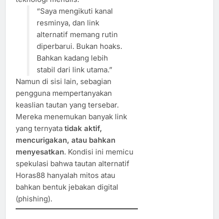
“Saya mengikuti kanal
resminya, dan link
alternatif memang rutin
diperbarui. Bukan hoaks.
Bahkan kadang lebih
stabil dari link utama.”
Namun di sisi lain, sebagian
pengguna mempertanyakan
keaslian tautan yang tersebar.
Mereka menemukan banyak link
yang ternyata
tidak aktif,
mencurigakan, atau bahkan
menyesatkan
. Kondisi ini memicu
spekulasi bahwa tautan alternatif
Horas88 hanyalah mitos atau
bahkan bentuk jebakan digital
(phishing).