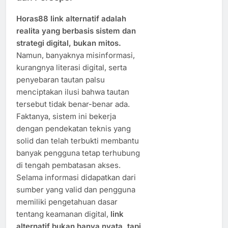
Horas88 link alternatif adalah
realita yang berbasis sistem dan
strategi digital, bukan mitos.
Namun, banyaknya misinformasi,
kurangnya literasi digital, serta
penyebaran tautan palsu
menciptakan ilusi bahwa tautan
tersebut tidak benar-benar ada.
Faktanya, sistem ini bekerja
dengan pendekatan teknis yang
solid dan telah terbukti membantu
banyak pengguna tetap terhubung
di tengah pembatasan akses.
Selama informasi didapatkan dari
sumber yang valid dan pengguna
memiliki pengetahuan dasar
tentang keamanan digital,
link
alternatif bukan hanya nyata, tapi