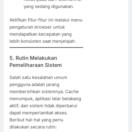
yang sedang digunakan.
Aktifkan fitur-fitur ini melalui menu
pengaturan browser untuk
mendapatkan kecepatan yang
lebih konsisten saat menjelajah.
5. Rutin Melakukan
Pemeliharaan Sistem
Salah satu kesalahan umum
pengguna adalah jarang
membersihkan sistemnya. Cache
menumpuk, aplikasi latar belakang
aktif, dan sistem tidak diperbarui
dapat memperlambat akses.
Berikut hal-hal yang perlu
dilakukan secara rutin: