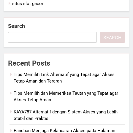
situs slot gacor
Search
SEARCH
Recent Posts
Tips Memilih Link Alternatif yang Tepat agar Akses
Tetap Aman dan Terarah
Tips Memilih dan Memeriksa Tautan yang Tepat agar
Akses Tetap Aman
KAYA787 Alternatif dengan Sistem Akses yang Lebih
Stabil dan Praktis
Panduan Menjaga Kelancaran Akses pada Halaman