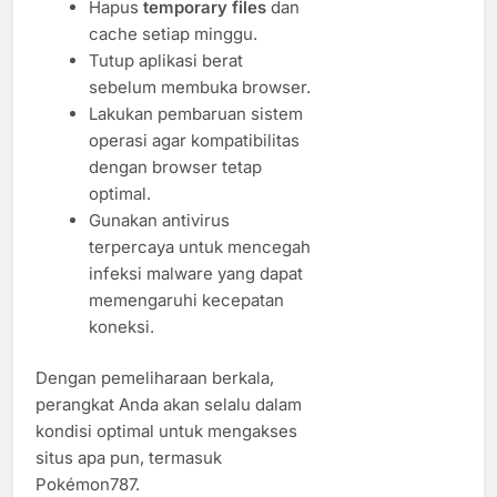
Hapus
temporary files
dan
cache setiap minggu.
Tutup aplikasi berat
sebelum membuka browser.
Lakukan pembaruan sistem
operasi agar kompatibilitas
dengan browser tetap
optimal.
Gunakan antivirus
terpercaya untuk mencegah
infeksi malware yang dapat
memengaruhi kecepatan
koneksi.
Dengan pemeliharaan berkala,
perangkat Anda akan selalu dalam
kondisi optimal untuk mengakses
situs apa pun, termasuk
Pokémon787.