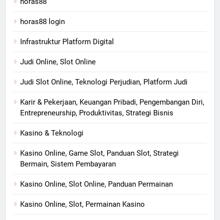
horas88
horas88 login
Infrastruktur Platform Digital
Judi Online, Slot Online
Judi Slot Online, Teknologi Perjudian, Platform Judi
Karir & Pekerjaan, Keuangan Pribadi, Pengembangan Diri,
Entrepreneurship, Produktivitas, Strategi Bisnis
Kasino & Teknologi
Kasino Online, Game Slot, Panduan Slot, Strategi
Bermain, Sistem Pembayaran
Kasino Online, Slot Online, Panduan Permainan
Kasino Online, Slot, Permainan Kasino