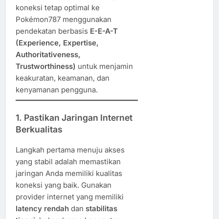
koneksi tetap optimal ke
Pokémon787 menggunakan
pendekatan berbasis
E-E-A-T
(Experience, Expertise,
Authoritativeness,
Trustworthiness)
untuk menjamin
keakuratan, keamanan, dan
kenyamanan pengguna.
1. Pastikan Jaringan Internet
Berkualitas
Langkah pertama menuju akses
yang stabil adalah memastikan
jaringan Anda memiliki kualitas
koneksi yang baik. Gunakan
provider internet yang memiliki
latency rendah
dan
stabilitas