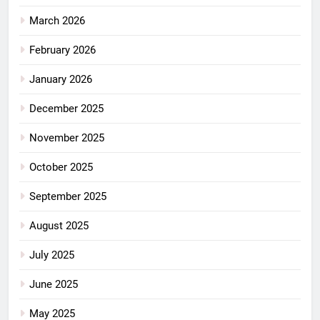
March 2026
February 2026
January 2026
December 2025
November 2025
October 2025
September 2025
August 2025
July 2025
June 2025
May 2025