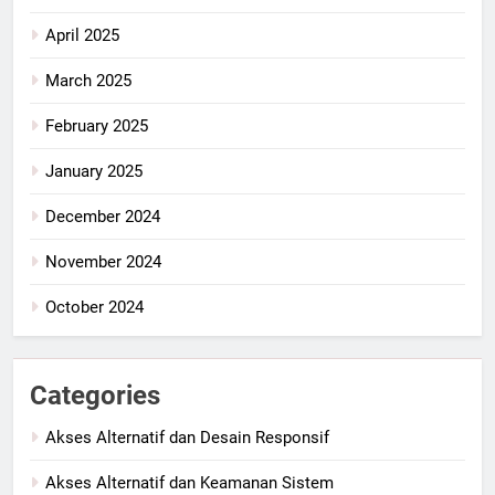
April 2025
March 2025
February 2025
January 2025
December 2024
November 2024
October 2024
Categories
Akses Alternatif dan Desain Responsif
Akses Alternatif dan Keamanan Sistem