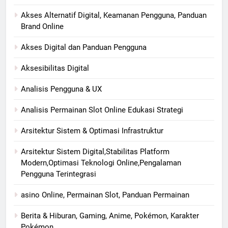
Akses Alternatif Digital, Keamanan Pengguna, Panduan
Brand Online
Akses Digital dan Panduan Pengguna
Aksesibilitas Digital
Analisis Pengguna & UX
Analisis Permainan Slot Online Edukasi Strategi
Arsitektur Sistem & Optimasi Infrastruktur
Arsitektur Sistem Digital,Stabilitas Platform
Modern,Optimasi Teknologi Online,Pengalaman
Pengguna Terintegrasi
asino Online, Permainan Slot, Panduan Permainan
Berita & Hiburan, Gaming, Anime, Pokémon, Karakter
Pokémon