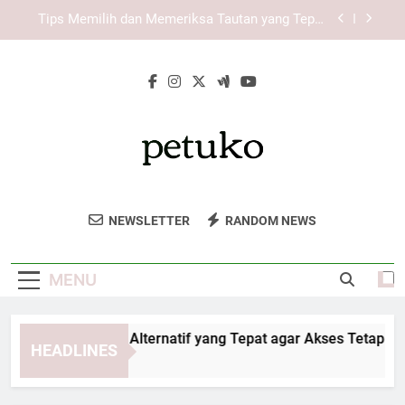
Skip
KAYA787 Alternatif dengan Sistem Akses yang
to
Lebih Stabil dan Praktis
content
Panduan Menjaga Kelancaran Akses pada
Halaman KAYA787 Login
Tips Memilih Link Alternatif yang Tepat agar
Akses Tetap Aman dan Terarah
Tips Memilih dan Memeriksa Tautan yang Tepat
agar Akses Tetap Aman
KAYA787 Alternatif dengan Sistem Akses yang
Lebih Stabil dan Praktis
Petuko
Dapatkan Produk Berkualitas Untuk Hewan
Panduan Menjaga Kelancaran Akses pada
NEWSLETTER
RANDOM NEWS
Halaman KAYA787 Login
Peliharaan Anda Di Petuko. Dari Makanan
Hingga Aksesori, Semuanya Ada Di Sini.
MENU
ps Memilih Link Alternatif yang Tepat agar Akses Tetap Aman
HEADLINES
Weeks Ago