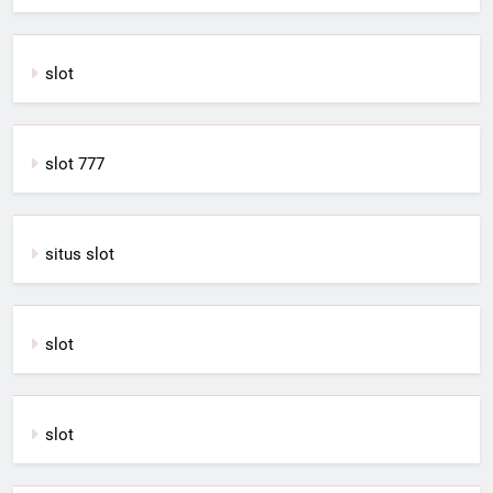
slot
slot 777
situs slot
slot
slot