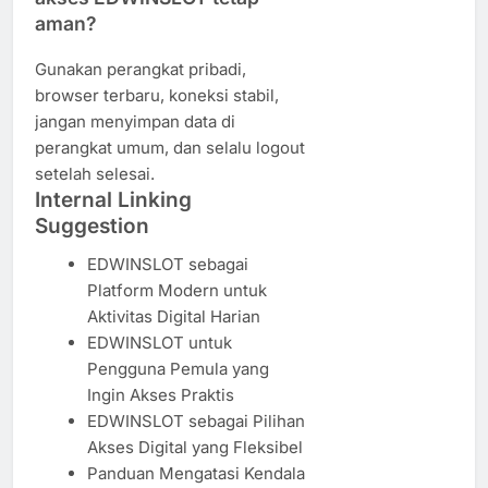
aman?
Gunakan perangkat pribadi,
browser terbaru, koneksi stabil,
jangan menyimpan data di
perangkat umum, dan selalu logout
setelah selesai.
Internal Linking
Suggestion
EDWINSLOT sebagai
Platform Modern untuk
Aktivitas Digital Harian
EDWINSLOT untuk
Pengguna Pemula yang
Ingin Akses Praktis
EDWINSLOT sebagai Pilihan
Akses Digital yang Fleksibel
Panduan Mengatasi Kendala