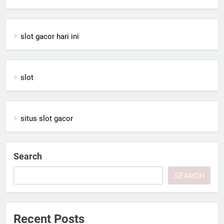
slot gacor hari ini
slot
situs slot gacor
Search
SEARCH
Recent Posts