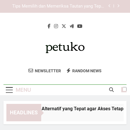
Skip
KAYA787 Alternatif dengan Sistem Akses yang
to
Lebih Stabil dan Praktis
content
Panduan Menjaga Kelancaran Akses pada
Halaman KAYA787 Login
Tips Memilih Link Alternatif yang Tepat agar
Akses Tetap Aman dan Terarah
Tips Memilih dan Memeriksa Tautan yang Tepat
agar Akses Tetap Aman
KAYA787 Alternatif dengan Sistem Akses yang
Lebih Stabil dan Praktis
Petuko
Dapatkan Produk Berkualitas Untuk Hewan
Panduan Menjaga Kelancaran Akses pada
NEWSLETTER
RANDOM NEWS
Halaman KAYA787 Login
Peliharaan Anda Di Petuko. Dari Makanan
Hingga Aksesori, Semuanya Ada Di Sini.
MENU
ps Memilih Link Alternatif yang Tepat agar Akses Tetap Aman
HEADLINES
Weeks Ago