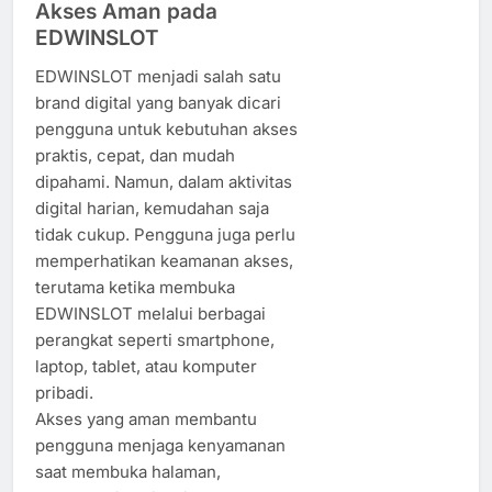
Akses Aman pada
EDWINSLOT
EDWINSLOT menjadi salah satu
brand digital yang banyak dicari
pengguna untuk kebutuhan akses
praktis, cepat, dan mudah
dipahami. Namun, dalam aktivitas
digital harian, kemudahan saja
tidak cukup. Pengguna juga perlu
memperhatikan keamanan akses,
terutama ketika membuka
EDWINSLOT melalui berbagai
perangkat seperti smartphone,
laptop, tablet, atau komputer
pribadi.
Akses yang aman membantu
pengguna menjaga kenyamanan
saat membuka halaman,