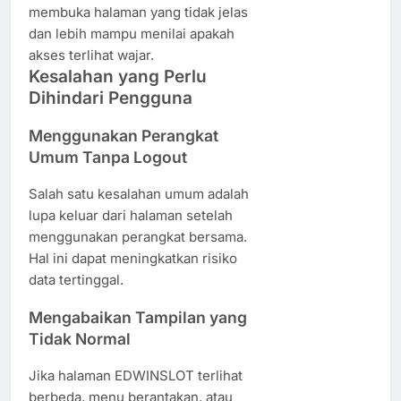
membuka halaman yang tidak jelas
dan lebih mampu menilai apakah
akses terlihat wajar.
Kesalahan yang Perlu
Dihindari Pengguna
Menggunakan Perangkat
Umum Tanpa Logout
Salah satu kesalahan umum adalah
lupa keluar dari halaman setelah
menggunakan perangkat bersama.
Hal ini dapat meningkatkan risiko
data tertinggal.
Mengabaikan Tampilan yang
Tidak Normal
Jika halaman EDWINSLOT terlihat
berbeda, menu berantakan, atau