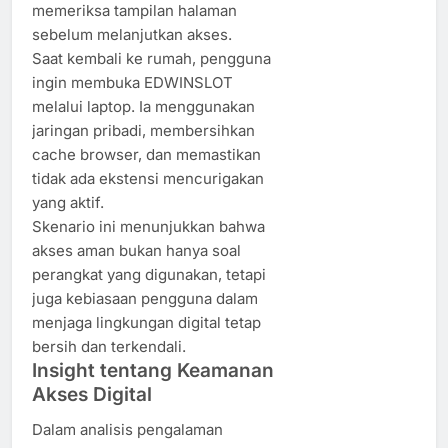
memeriksa tampilan halaman
sebelum melanjutkan akses.
Saat kembali ke rumah, pengguna
ingin membuka EDWINSLOT
melalui laptop. Ia menggunakan
jaringan pribadi, membersihkan
cache browser, dan memastikan
tidak ada ekstensi mencurigakan
yang aktif.
Skenario ini menunjukkan bahwa
akses aman bukan hanya soal
perangkat yang digunakan, tetapi
juga kebiasaan pengguna dalam
menjaga lingkungan digital tetap
bersih dan terkendali.
Insight tentang Keamanan
Akses Digital
Dalam analisis pengalaman