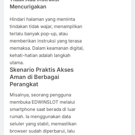
Mencurigakan
Hindari halaman yang meminta
tindakan tidak wajar, menampilkan
terlalu banyak pop-up, atau
memberikan instruksi yang terasa
memaksa. Dalam keamanan digital,
kehati-hatian adalah langkah
utama.
Skenario Praktis Akses
Aman di Berbagai
Perangkat
Misalnya, seorang pengguna
membuka EDWINSLOT melalui
smartphone saat berada di luar
rumah. Ia menggunakan data
seluler yang stabil, memastikan
browser sudah diperbarui, lalu