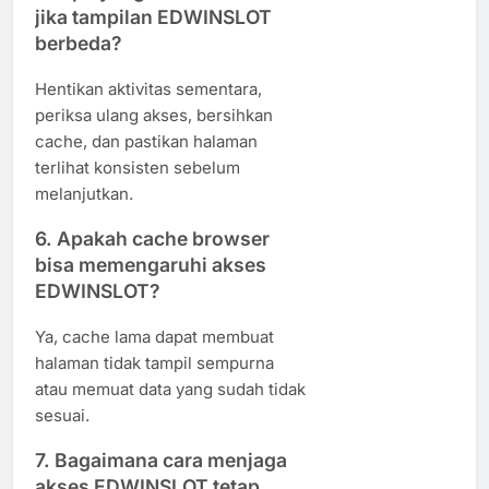
jika tampilan EDWINSLOT
berbeda?
Hentikan aktivitas sementara,
periksa ulang akses, bersihkan
cache, dan pastikan halaman
terlihat konsisten sebelum
melanjutkan.
6. Apakah cache browser
bisa memengaruhi akses
EDWINSLOT?
Ya, cache lama dapat membuat
halaman tidak tampil sempurna
atau memuat data yang sudah tidak
sesuai.
7. Bagaimana cara menjaga
akses EDWINSLOT tetap