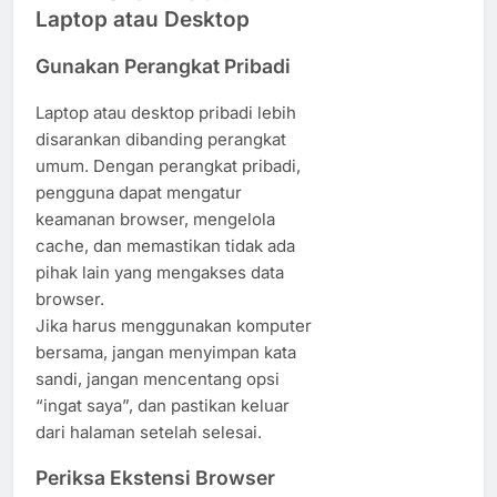
Laptop atau Desktop
Gunakan Perangkat Pribadi
Laptop atau desktop pribadi lebih
disarankan dibanding perangkat
umum. Dengan perangkat pribadi,
pengguna dapat mengatur
keamanan browser, mengelola
cache, dan memastikan tidak ada
pihak lain yang mengakses data
browser.
Jika harus menggunakan komputer
bersama, jangan menyimpan kata
sandi, jangan mencentang opsi
“ingat saya”, dan pastikan keluar
dari halaman setelah selesai.
Periksa Ekstensi Browser