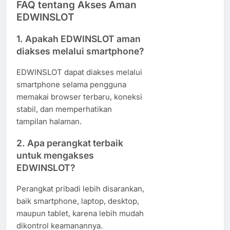
FAQ tentang Akses Aman
EDWINSLOT
1. Apakah EDWINSLOT aman
diakses melalui smartphone?
EDWINSLOT dapat diakses melalui
smartphone selama pengguna
memakai browser terbaru, koneksi
stabil, dan memperhatikan
tampilan halaman.
2. Apa perangkat terbaik
untuk mengakses
EDWINSLOT?
Perangkat pribadi lebih disarankan,
baik smartphone, laptop, desktop,
maupun tablet, karena lebih mudah
dikontrol keamanannya.