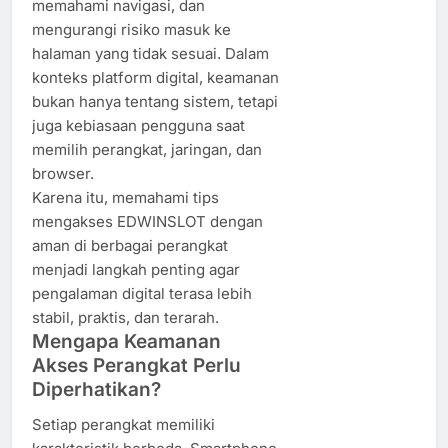
memahami navigasi, dan
mengurangi risiko masuk ke
halaman yang tidak sesuai. Dalam
konteks platform digital, keamanan
bukan hanya tentang sistem, tetapi
juga kebiasaan pengguna saat
memilih perangkat, jaringan, dan
browser.
Karena itu, memahami tips
mengakses EDWINSLOT dengan
aman di berbagai perangkat
menjadi langkah penting agar
pengalaman digital terasa lebih
stabil, praktis, dan terarah.
Mengapa Keamanan
Akses Perangkat Perlu
Diperhatikan?
Setiap perangkat memiliki