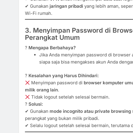
✔ Gunakan
jaringan pribadi
yang lebih aman, sepert
Wi-Fi rumah.
3. Menyimpan Password di Brows
Perangkat Umum
?
Mengapa Berbahaya?
Jika Anda menyimpan password di browser 
siapa saja bisa mengakses akun Anda denga
?
Kesalahan yang Harus Dihindari:
Menyimpan password di
browser komputer umu
milik orang lain
.
Tidak logout setelah selesai bermain.
?
Solusi:
✔ Gunakan
mode incognito atau private browsing
s
perangkat yang bukan milik pribadi.
✔ Selalu logout setelah selesai bermain, terutama 