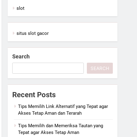
slot
situs slot gacor
Search
SEARCH
Recent Posts
Tips Memilih Link Alternatif yang Tepat agar
Akses Tetap Aman dan Terarah
Tips Memilih dan Memeriksa Tautan yang
Tepat agar Akses Tetap Aman