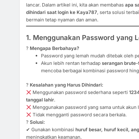
lancar. Dalam artikel ini, kita akan membahas
apa s
dihindari saat login ke Kaya787
, serta solusi terb
bermain tetap nyaman dan aman.
1. Menggunakan Password yang 
?
Mengapa Berbahaya?
Password yang lemah mudah ditebak oleh pe
Akun lebih rentan terhadap
serangan brute-
mencoba berbagai kombinasi password hingga
?
Kesalahan yang Harus Dihindari:
Menggunakan password sederhana seperti
1234
tanggal lahir
.
Menggunakan password yang sama untuk akun l
Tidak mengganti password secara berkala.
?
Solusi:
✔ Gunakan kombinasi
huruf besar, huruf kecil, an
meningkatkan keamanan.