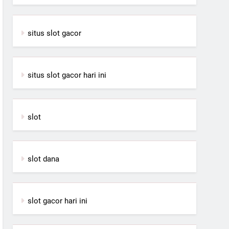
situs slot gacor
situs slot gacor hari ini
slot
slot dana
slot gacor hari ini