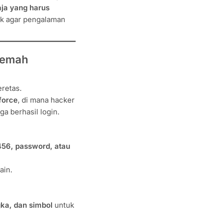
aja yang harus
aik agar pengalaman
Lemah
retas.
force
, di mana hacker
 berhasil login.
56, password, atau
ain.
gka, dan simbol
untuk