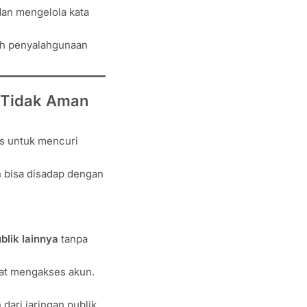
an mengelola kata
h penyalahgunaan
u Tidak Aman
as untuk mencuri
n bisa disadap dengan
blik lainnya
tanpa
at mengakses akun.
dari jaringan publik.