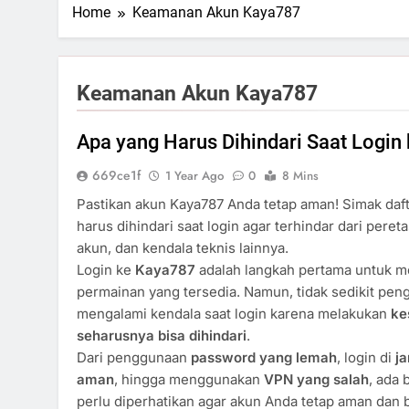
Home
Keamanan Akun Kaya787
Keamanan Akun Kaya787
Apa yang Harus Dihindari Saat Login
669ce1f
1 Year Ago
0
8 Mins
Pastikan akun Kaya787 Anda tetap aman! Simak daf
harus dihindari saat login agar terhindar dari pere
akun, dan kendala teknis lainnya.
Login ke
Kaya787
adalah langkah pertama untuk m
permainan yang tersedia. Namun, tidak sedikit pe
mengalami kendala saat login karena melakukan
ke
seharusnya bisa dihindari
.
Dari penggunaan
password yang lemah
, login di
ja
aman
, hingga menggunakan
VPN yang salah
, ada 
perlu diperhatikan agar akun Anda tetap aman dan 