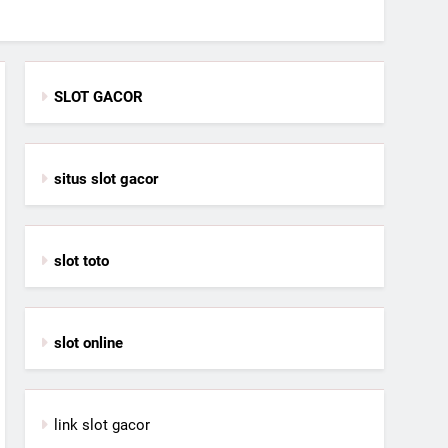
SLOT GACOR
situs slot gacor
slot toto
slot online
link slot gacor