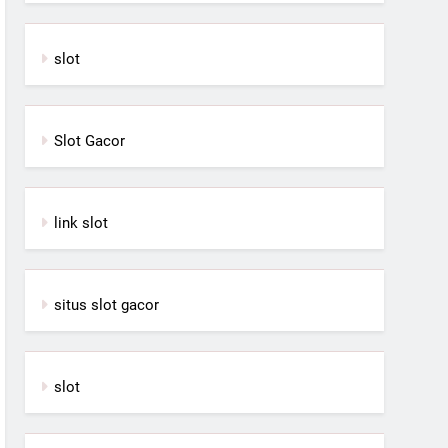
slot
Slot Gacor
link slot
situs slot gacor
slot