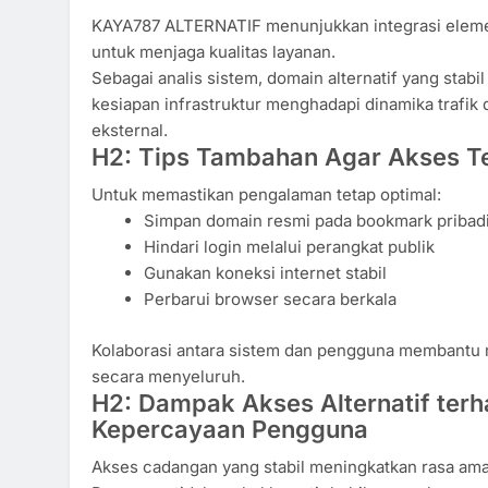
KAYA787 ALTERNATIF menunjukkan integrasi elem
untuk menjaga kualitas layanan.
Sebagai analis sistem, domain alternatif yang stab
kesiapan infrastruktur menghadapi dinamika trafik
eksternal.
H2: Tips Tambahan Agar Akses T
Untuk memastikan pengalaman tetap optimal:
Simpan domain resmi pada bookmark pribad
Hindari login melalui perangkat publik
Gunakan koneksi internet stabil
Perbarui browser secara berkala
Kolaborasi antara sistem dan pengguna membantu
secara menyeluruh.
H2: Dampak Akses Alternatif ter
Kepercayaan Pengguna
Akses cadangan yang stabil meningkatkan rasa ama