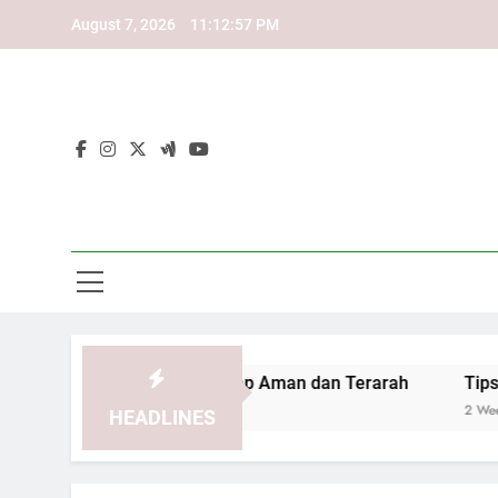
Skip
August 7, 2026
11:12:58 PM
to
content
Pet
Dapatkan 
epat agar Akses Tetap Aman dan Terarah
Tips Memilih d
2 Weeks Ago
HEADLINES