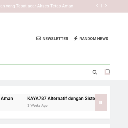
tan yang Tepat agar Akses Tetap Aman
m Akses yang Lebih Stabil dan Praktis
n Akses pada Halaman KAYA787 Login
NEWSLETTER
RANDOM NEWS
pat agar Akses Tetap Aman dan Terarah
tan yang Tepat agar Akses Tetap Aman
ri Makanan Hingga Aksesori, Semuanya Ada Di Sini.
m Akses yang Lebih Stabil dan Praktis
n Akses pada Halaman KAYA787 Login
KAYA787 Alternatif dengan Sistem Akses yang Lebih Stabil d
3 Weeks Ago