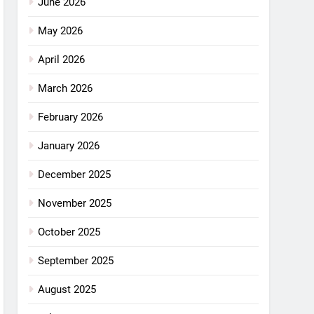
June 2026
May 2026
April 2026
March 2026
February 2026
January 2026
December 2025
November 2025
October 2025
September 2025
August 2025