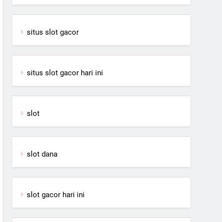
situs slot gacor
situs slot gacor hari ini
slot
slot dana
slot gacor hari ini