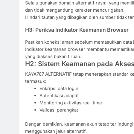
Selalu gunakan domain alternatif resmi yang memili
dan tidak mengandung karakter mencurigakan.
Hindari tautan yang dibagikan oleh sumber tidak te
H3: Periksa Indikator Keamanan Browser
Pastikan koneksi aman sebelum memasukkan data l
Indikator keamanan browser membantu memastika
yang diakses bukan tiruan.
H2: Sistem Keamanan pada Akses 
KAYA787 ALTERNATIF tetap menerapkan standar k
termasuk:
Enkripsi data login
Autentikasi adaptif
Monitoring aktivitas real-time
Validasi perangkat
Dengan demikian, keamanan akun tetap terlindung
menggunakan jalur alternatif.