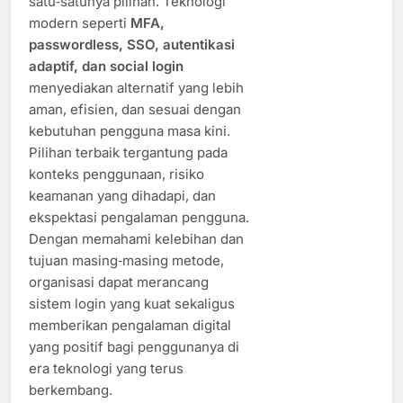
satu‑satunya pilihan. Teknologi
modern seperti
MFA,
passwordless, SSO, autentikasi
adaptif, dan social login
menyediakan alternatif yang lebih
aman, efisien, dan sesuai dengan
kebutuhan pengguna masa kini.
Pilihan terbaik tergantung pada
konteks penggunaan, risiko
keamanan yang dihadapi, dan
ekspektasi pengalaman pengguna.
Dengan memahami kelebihan dan
tujuan masing‑masing metode,
organisasi dapat merancang
sistem login yang kuat sekaligus
memberikan pengalaman digital
yang positif bagi penggunanya di
era teknologi yang terus
berkembang.