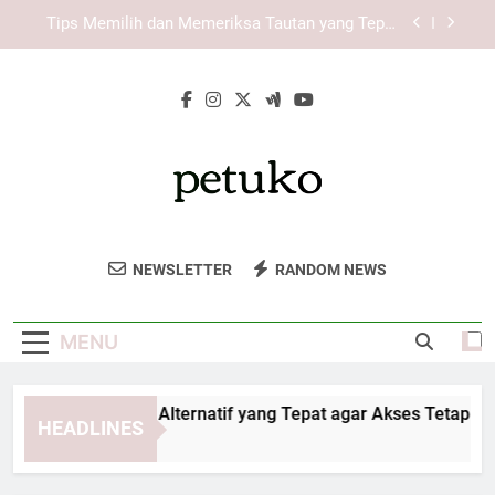
Skip
KAYA787 Alternatif dengan Sistem Akses yang
to
Lebih Stabil dan Praktis
content
Panduan Menjaga Kelancaran Akses pada
Halaman KAYA787 Login
Tips Memilih Link Alternatif yang Tepat agar
Akses Tetap Aman dan Terarah
Tips Memilih dan Memeriksa Tautan yang Tepat
agar Akses Tetap Aman
KAYA787 Alternatif dengan Sistem Akses yang
Lebih Stabil dan Praktis
Petuko
Dapatkan Produk Berkualitas Untuk Hewan
Panduan Menjaga Kelancaran Akses pada
NEWSLETTER
RANDOM NEWS
Halaman KAYA787 Login
Peliharaan Anda Di Petuko. Dari Makanan
Hingga Aksesori, Semuanya Ada Di Sini.
MENU
ps Memilih Link Alternatif yang Tepat agar Akses Tetap Aman
HEADLINES
Weeks Ago