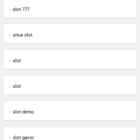
slot 777
situs slot
slot
slot
slot demo
slot gacor