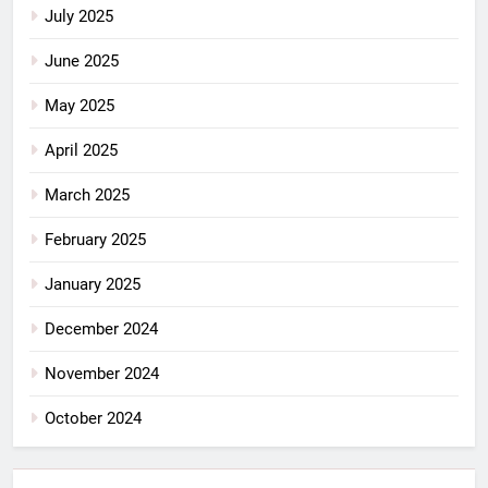
July 2025
June 2025
May 2025
April 2025
March 2025
February 2025
January 2025
December 2024
November 2024
October 2024