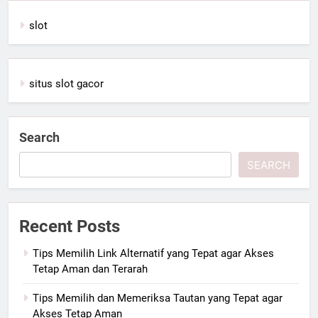
slot
situs slot gacor
Search
SEARCH
Recent Posts
Tips Memilih Link Alternatif yang Tepat agar Akses
Tetap Aman dan Terarah
Tips Memilih dan Memeriksa Tautan yang Tepat agar
Akses Tetap Aman