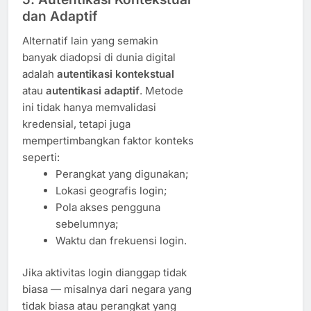
dan Adaptif
Alternatif lain yang semakin
banyak diadopsi di dunia digital
adalah
autentikasi kontekstual
atau
autentikasi adaptif
. Metode
ini tidak hanya memvalidasi
kredensial, tetapi juga
mempertimbangkan faktor konteks
seperti:
Perangkat yang digunakan;
Lokasi geografis login;
Pola akses pengguna
sebelumnya;
Waktu dan frekuensi login.
Jika aktivitas login dianggap tidak
biasa — misalnya dari negara yang
tidak biasa atau perangkat yang