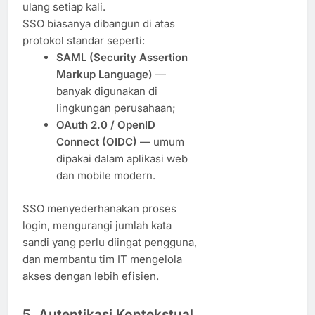
ulang setiap kali.
SSO biasanya dibangun di atas
protokol standar seperti:
SAML (Security Assertion
Markup Language)
—
banyak digunakan di
lingkungan perusahaan;
OAuth 2.0 / OpenID
Connect (OIDC)
— umum
dipakai dalam aplikasi web
dan mobile modern.
SSO menyederhanakan proses
login, mengurangi jumlah kata
sandi yang perlu diingat pengguna,
dan membantu tim IT mengelola
akses dengan lebih efisien.
5. Autentikasi Kontekstual