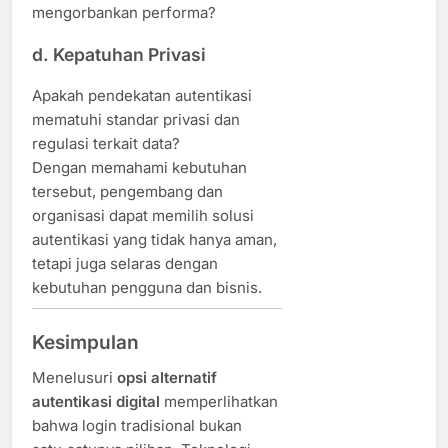
mengorbankan performa?
d. Kepatuhan Privasi
Apakah pendekatan autentikasi
mematuhi standar privasi dan
regulasi terkait data?
Dengan memahami kebutuhan
tersebut, pengembang dan
organisasi dapat memilih solusi
autentikasi yang tidak hanya aman,
tetapi juga selaras dengan
kebutuhan pengguna dan bisnis.
Kesimpulan
Menelusuri
opsi alternatif
autentikasi digital
memperlihatkan
bahwa login tradisional bukan