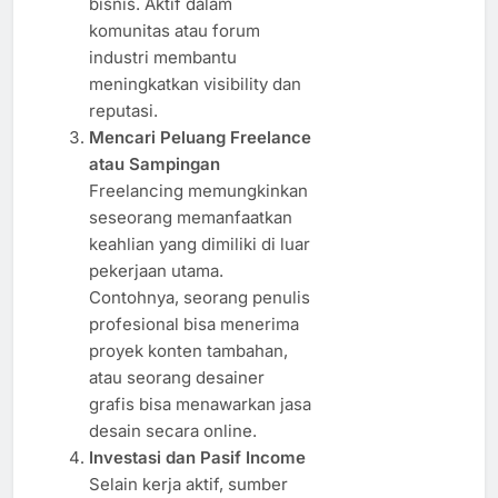
bisnis. Aktif dalam
komunitas atau forum
industri membantu
meningkatkan visibility dan
reputasi.
Mencari Peluang Freelance
atau Sampingan
Freelancing memungkinkan
seseorang memanfaatkan
keahlian yang dimiliki di luar
pekerjaan utama.
Contohnya, seorang penulis
profesional bisa menerima
proyek konten tambahan,
atau seorang desainer
grafis bisa menawarkan jasa
desain secara online.
Investasi dan Pasif Income
Selain kerja aktif, sumber