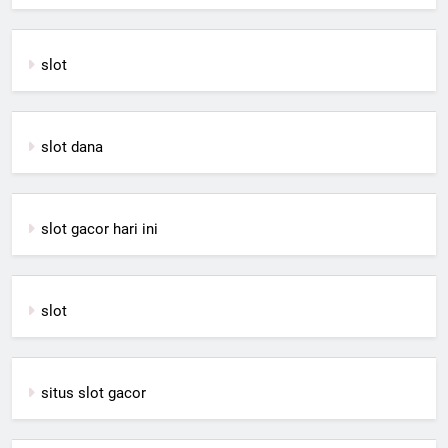
slot
slot dana
slot gacor hari ini
slot
situs slot gacor