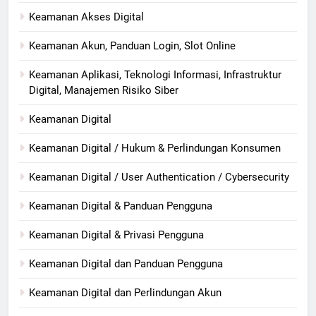
Keamanan Akses Digital
Keamanan Akun, Panduan Login, Slot Online
Keamanan Aplikasi, Teknologi Informasi, Infrastruktur
Digital, Manajemen Risiko Siber
Keamanan Digital
Keamanan Digital / Hukum & Perlindungan Konsumen
Keamanan Digital / User Authentication / Cybersecurity
Keamanan Digital & Panduan Pengguna
Keamanan Digital & Privasi Pengguna
Keamanan Digital dan Panduan Pengguna
Keamanan Digital dan Perlindungan Akun