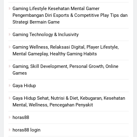
Gaming Lifestyle Kesehatan Mental Gamer
Pengembangan Diri Esports & Competitive Play Tips dan
Strategi Bermain Game
Gaming Technology & Inclusivity
Gaming Wellness, Relaksasi Digital, Player Lifestyle,
Mental Gameplay, Healthy Gaming Habits
Gaming, Skill Development, Personal Growth, Online
Games
Gaya Hidup
Gaya Hidup Sehat, Nutrisi & Diet, Kebugaran, Kesehatan
Mental, Wellness, Pencegahan Penyakit
horas88
horas88 login