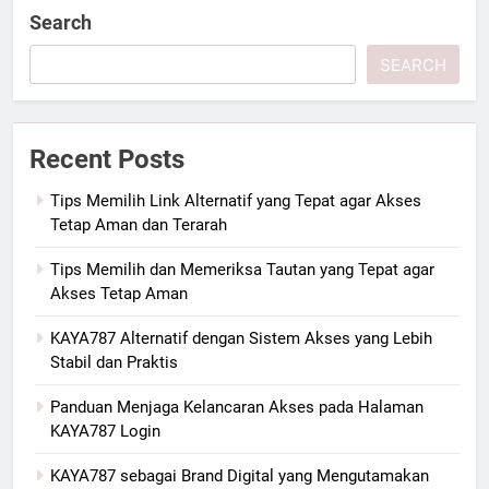
Search
SEARCH
Recent Posts
Tips Memilih Link Alternatif yang Tepat agar Akses
Tetap Aman dan Terarah
Tips Memilih dan Memeriksa Tautan yang Tepat agar
Akses Tetap Aman
KAYA787 Alternatif dengan Sistem Akses yang Lebih
Stabil dan Praktis
Panduan Menjaga Kelancaran Akses pada Halaman
KAYA787 Login
KAYA787 sebagai Brand Digital yang Mengutamakan