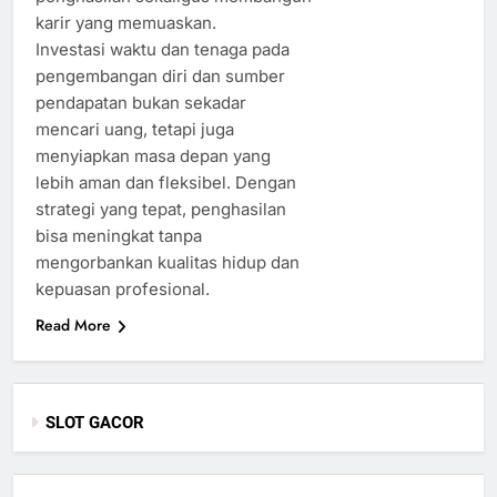
karir yang memuaskan.
Investasi waktu dan tenaga pada
pengembangan diri dan sumber
pendapatan bukan sekadar
mencari uang, tetapi juga
menyiapkan masa depan yang
lebih aman dan fleksibel. Dengan
strategi yang tepat, penghasilan
bisa meningkat tanpa
mengorbankan kualitas hidup dan
kepuasan profesional.
Read More
SLOT GACOR