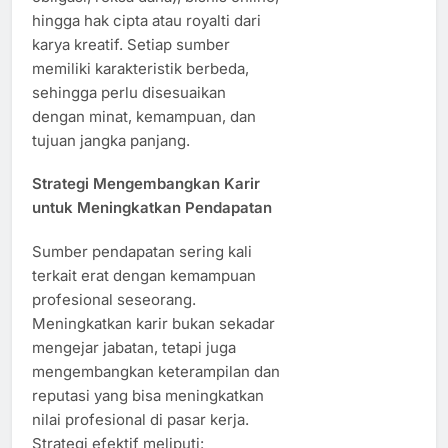
hingga hak cipta atau royalti dari
karya kreatif. Setiap sumber
memiliki karakteristik berbeda,
sehingga perlu disesuaikan
dengan minat, kemampuan, dan
tujuan jangka panjang.
Strategi Mengembangkan Karir
untuk Meningkatkan Pendapatan
Sumber pendapatan sering kali
terkait erat dengan kemampuan
profesional seseorang.
Meningkatkan karir bukan sekadar
mengejar jabatan, tetapi juga
mengembangkan keterampilan dan
reputasi yang bisa meningkatkan
nilai profesional di pasar kerja.
Strategi efektif meliputi: