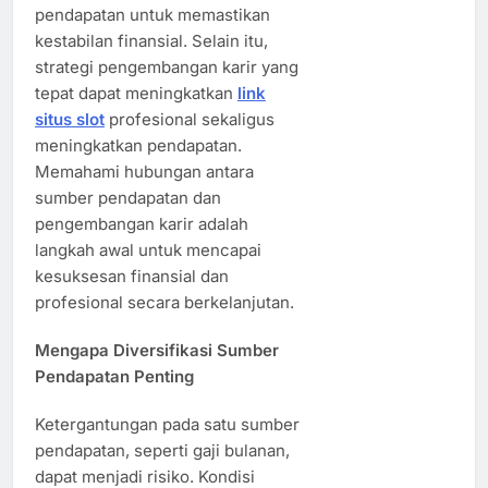
pendapatan untuk memastikan
kestabilan finansial. Selain itu,
strategi pengembangan karir yang
tepat dapat meningkatkan
link
situs slot
profesional sekaligus
meningkatkan pendapatan.
Memahami hubungan antara
sumber pendapatan dan
pengembangan karir adalah
langkah awal untuk mencapai
kesuksesan finansial dan
profesional secara berkelanjutan.
Mengapa Diversifikasi Sumber
Pendapatan Penting
Ketergantungan pada satu sumber
pendapatan, seperti gaji bulanan,
dapat menjadi risiko. Kondisi