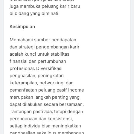
juga membuka peluang karir baru
di bidang yang diminati.
Kesimpulan
Memahami sumber pendapatan
dan strategi pengembangan karir
adalah kunci untuk stabilitas
finansial dan pertumbuhan
profesional. Diversifikasi
penghasilan, peningkatan
keterampilan, networking, dan
pemanfaatan peluang pasif income
merupakan langkah penting yang
dapat dilakukan secara bersamaan.
Tantangan pasti ada, tetapi dengan
perencanaan dan konsistensi,
setiap individu bisa meningkatkan
penghasilan sekaligus membangun