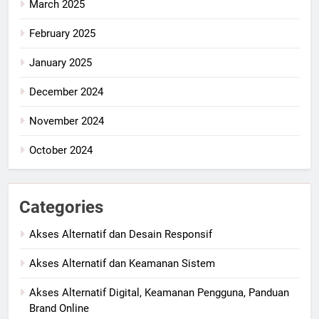
March 2025
February 2025
January 2025
December 2024
November 2024
October 2024
Categories
Akses Alternatif dan Desain Responsif
Akses Alternatif dan Keamanan Sistem
Akses Alternatif Digital, Keamanan Pengguna, Panduan
Brand Online