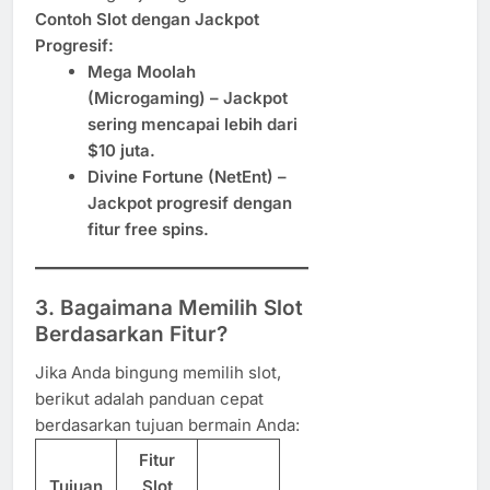
Contoh Slot dengan Jackpot
Progresif:
Mega Moolah
(Microgaming) – Jackpot
sering mencapai lebih dari
$10 juta.
Divine Fortune (NetEnt) –
Jackpot progresif dengan
fitur free spins.
3. Bagaimana Memilih Slot
Berdasarkan Fitur?
Jika Anda bingung memilih slot,
berikut adalah panduan cepat
berdasarkan tujuan bermain Anda:
Fitur
Tujuan
Slot