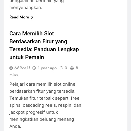
pengalaman bermain yang
menyenangkan.
Read More
Cara Memilih Slot
Berdasarkan Fitur yang
Tersedia: Panduan Lengkap
untuk Pemain
669ce1f
1 year ago
0
8
mins
Pelajari cara memilih slot online
berdasarkan fitur yang tersedia.
Temukan fitur terbaik seperti free
spins, cascading reels, respin, dan
jackpot progresif untuk
meningkatkan peluang menang
Anda.