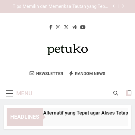
Skip
KAYA787 Alternatif dengan Sistem Akses yang
to
Lebih Stabil dan Praktis
content
Panduan Menjaga Kelancaran Akses pada
Halaman KAYA787 Login
Tips Memilih Link Alternatif yang Tepat agar
Akses Tetap Aman dan Terarah
Tips Memilih dan Memeriksa Tautan yang Tepat
agar Akses Tetap Aman
KAYA787 Alternatif dengan Sistem Akses yang
Lebih Stabil dan Praktis
Petuko
Dapatkan Produk Berkualitas Untuk Hewan
Panduan Menjaga Kelancaran Akses pada
NEWSLETTER
RANDOM NEWS
Halaman KAYA787 Login
Peliharaan Anda Di Petuko. Dari Makanan
Hingga Aksesori, Semuanya Ada Di Sini.
MENU
ps Memilih Link Alternatif yang Tepat agar Akses Tetap Aman
HEADLINES
Weeks Ago