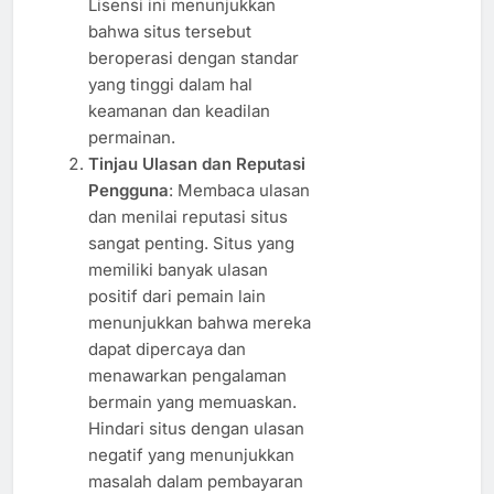
Lisensi ini menunjukkan
bahwa situs tersebut
beroperasi dengan standar
yang tinggi dalam hal
keamanan dan keadilan
permainan.
Tinjau Ulasan dan Reputasi
Pengguna
: Membaca ulasan
dan menilai reputasi situs
sangat penting. Situs yang
memiliki banyak ulasan
positif dari pemain lain
menunjukkan bahwa mereka
dapat dipercaya dan
menawarkan pengalaman
bermain yang memuaskan.
Hindari situs dengan ulasan
negatif yang menunjukkan
masalah dalam pembayaran