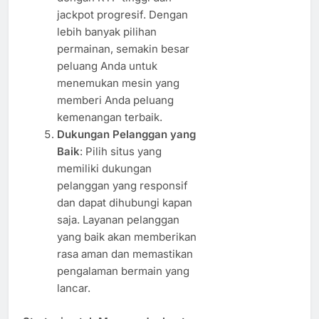
jackpot progresif. Dengan
lebih banyak pilihan
permainan, semakin besar
peluang Anda untuk
menemukan mesin yang
memberi Anda peluang
kemenangan terbaik.
Dukungan Pelanggan yang
Baik
: Pilih situs yang
memiliki dukungan
pelanggan yang responsif
dan dapat dihubungi kapan
saja. Layanan pelanggan
yang baik akan memberikan
rasa aman dan memastikan
pengalaman bermain yang
lancar.