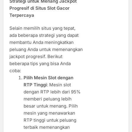
Strategi untuk Menang Jackpot
Progresif di Situs Slot Gacor
Terpercaya
Selain memilih situs yang tepat,
ada beberapa strategi yang dapat
membantu Anda meningkatkan
peluang Anda untuk memenangkan
jackpot progresif. Berikut
beberapa tips yang bisa Anda
coba:
Pilih Mesin Slot dengan
RTP Tinggi
: Mesin slot
dengan RTP lebih dari 95%
memberi peluang lebih
besar untuk menang. Pilih
mesin yang menawarkan
RTP tinggi untuk peluang
terbaik memenangkan