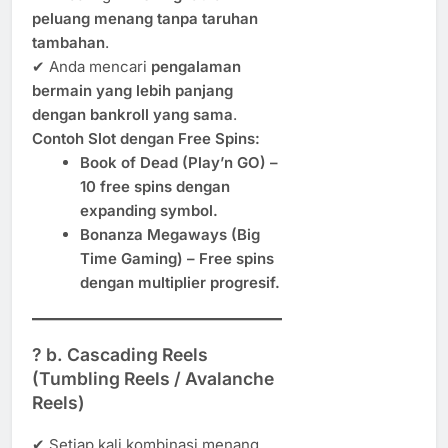
peluang menang tanpa taruhan
tambahan
.
✔ Anda mencari
pengalaman
bermain yang lebih panjang
dengan bankroll yang sama
.
Contoh Slot dengan Free Spins:
Book of Dead (Play’n GO) –
10 free spins dengan
expanding symbol.
Bonanza Megaways (Big
Time Gaming) – Free spins
dengan multiplier progresif.
? b. Cascading Reels
(Tumbling Reels / Avalanche
Reels)
✔ Setiap kali kombinasi menang