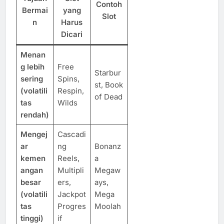
Contoh
Bermai
yang
Slot
n
Harus
Dicari
Menan
g lebih
Free
Starbur
sering
Spins,
st, Book
(volatili
Respin,
of Dead
tas
Wilds
rendah)
Mengej
Cascadi
ar
ng
Bonanz
kemen
Reels,
a
angan
Multipli
Megaw
besar
ers,
ays,
(volatili
Jackpot
Mega
tas
Progres
Moolah
tinggi)
if