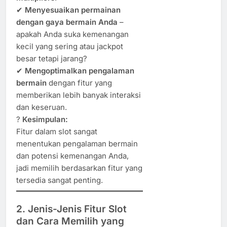
✔
Menyesuaikan permainan
dengan gaya bermain Anda
–
apakah Anda suka kemenangan
kecil yang sering atau jackpot
besar tetapi jarang?
✔
Mengoptimalkan pengalaman
bermain
dengan fitur yang
memberikan lebih banyak interaksi
dan keseruan.
?
Kesimpulan:
Fitur dalam slot sangat
menentukan pengalaman bermain
dan potensi kemenangan Anda,
jadi memilih berdasarkan fitur yang
tersedia sangat penting.
2. Jenis-Jenis Fitur Slot
dan Cara Memilih yang