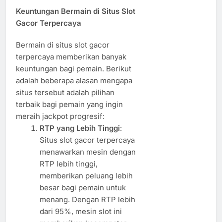
Keuntungan Bermain di Situs Slot
Gacor Terpercaya
Bermain di situs slot gacor
terpercaya memberikan banyak
keuntungan bagi pemain. Berikut
adalah beberapa alasan mengapa
situs tersebut adalah pilihan
terbaik bagi pemain yang ingin
meraih jackpot progresif:
RTP yang Lebih Tinggi
:
Situs slot gacor terpercaya
menawarkan mesin dengan
RTP lebih tinggi,
memberikan peluang lebih
besar bagi pemain untuk
menang. Dengan RTP lebih
dari 95%, mesin slot ini