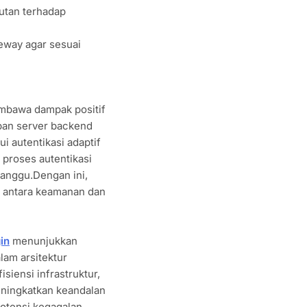
utan terhadap
teway agar sesuai
mbawa dampak positif
ban server backend
i autentikasi adaptif
 proses autentikasi
ganggu.Dengan ini,
 antara keamanan dan
in
menunjukkan
am arsitektur
iensi infrastruktur,
eningkatkan keandalan
potensi kegagalan