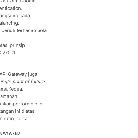
kan semua login
entication.
langsung pada
alancing.
s penuh terhadap pola
asi prinsip
O 27001.
API Gateway juga
ingle point of failure
ansi.Kedua,
keamanan
unkan performa bila
angan ini diatasi
 rutin, serta
n KAYA787