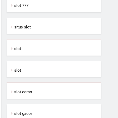
slot 777
situs slot
slot
slot
slot demo
slot gacor