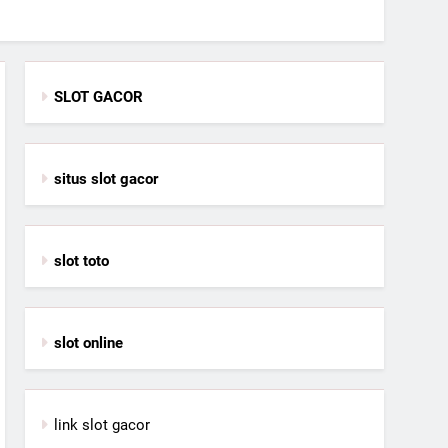
SLOT GACOR
situs slot gacor
slot toto
slot online
link slot gacor