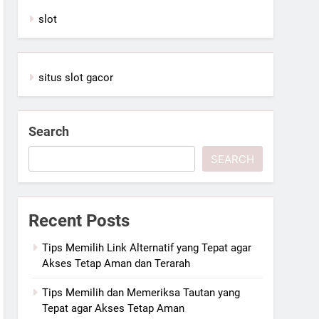
slot
situs slot gacor
Search
SEARCH
Recent Posts
Tips Memilih Link Alternatif yang Tepat agar
Akses Tetap Aman dan Terarah
Tips Memilih dan Memeriksa Tautan yang
Tepat agar Akses Tetap Aman