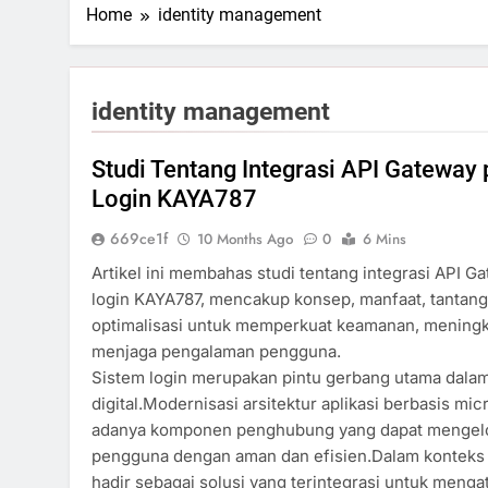
Home
identity management
identity management
Studi Tentang Integrasi API Gateway
Login KAYA787
669ce1f
10 Months Ago
0
6 Mins
Artikel ini membahas studi tentang integrasi API G
login KAYA787, mencakup konsep, manfaat, tantanga
optimalisasi untuk memperkuat keamanan, meningk
menjaga pengalaman pengguna.
Sistem login merupakan pintu gerbang utama dala
digital.Modernisasi arsitektur aplikasi berbasis m
adanya komponen penghubung yang dapat mengelo
pengguna dengan aman dan efisien.Dalam konteks 
hadir sebagai solusi yang terintegrasi untuk mengatu