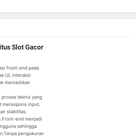
itus Slot Gacor
si front-end pada
s UI, interaksi
tuk memastikan
n proses teknis yang
t merespons input,
n stabilitas
i.Front-end menjadi
pengguna sehingga
kan.Tanpa pengukuran