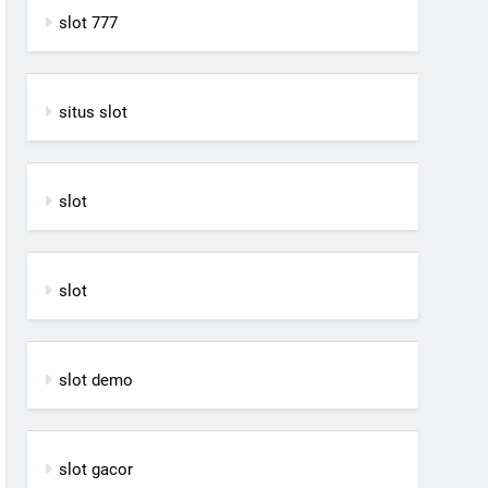
slot 777
situs slot
slot
slot
slot demo
slot gacor