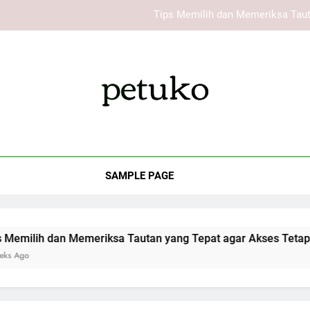
Tips Memilih dan Memeriksa Tau
KAYA787 Alternatif dengan Siste
Panduan Menjaga Kelancara
Tips Memilih Link Alternatif yang Te
uko
Tips Memilih dan Memeriksa Tau
Produk Berkualitas Untuk Hewan Peliharaan Anda Di Petuko. Da
KAYA787 Alternatif dengan Siste
SAMPLE PAGE
Panduan Menjaga Kelancara
n Memeriksa Tautan yang Tepat agar Akses Tetap Aman