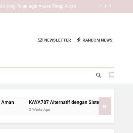
tan yang Tepat agar Akses Tetap Aman
m Akses yang Lebih Stabil dan Praktis
n Akses pada Halaman KAYA787 Login
NEWSLETTER
RANDOM NEWS
pat agar Akses Tetap Aman dan Terarah
tan yang Tepat agar Akses Tetap Aman
ri Makanan Hingga Aksesori, Semuanya Ada Di Sini.
m Akses yang Lebih Stabil dan Praktis
n Akses pada Halaman KAYA787 Login
KAYA787 Alternatif dengan Sistem Akses yang Lebih Stabil d
3 Weeks Ago