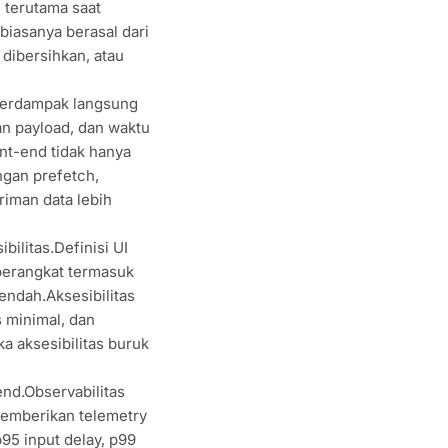
 terutama saat
biasanya berasal dari
 dibersihkan, atau
 berdampak langsung
an payload, dan waktu
ont-end tidak hanya
ngan prefetch,
riman data lebih
ilitas.Definisi UI
 perangkat termasuk
endah.Aksesibilitas
 minimal, dan
ka aksesibilitas buruk
end.Observabilitas
memberikan telemetry
p95 input delay, p99