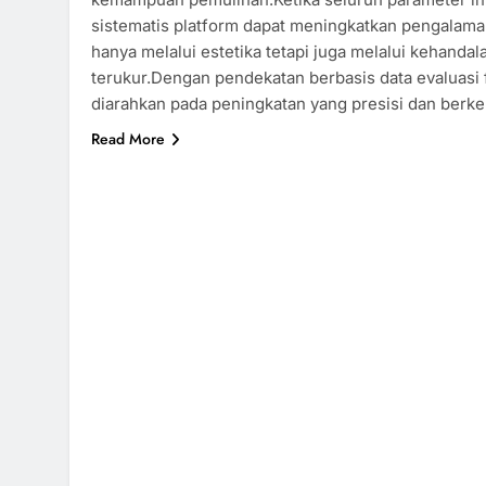
sistematis platform dapat meningkatkan pengalam
hanya melalui estetika tetapi juga melalui kehandal
terukur.Dengan pendekatan berbasis data evaluasi 
diarahkan pada peningkatan yang presisi dan berke
Read More