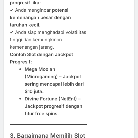
progresif jika:
✔ Anda mengincar
potensi
kemenangan besar dengan
taruhan kecil
.
✔ Anda siap menghadapi volatilitas
tinggi dan kemungkinan
kemenangan jarang.
Contoh Slot dengan Jackpot
Progresif:
Mega Moolah
(Microgaming) – Jackpot
sering mencapai lebih dari
$10 juta.
Divine Fortune (NetEnt) –
Jackpot progresif dengan
fitur free spins.
3. Bagaimana Memilih Slot