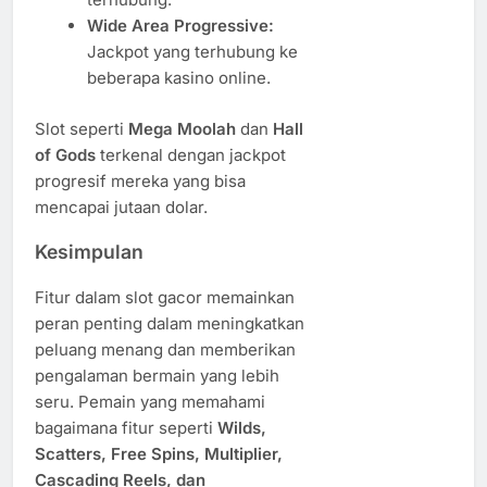
Wide Area Progressive:
Jackpot yang terhubung ke
beberapa kasino online.
Slot seperti
Mega Moolah
dan
Hall
of Gods
terkenal dengan jackpot
progresif mereka yang bisa
mencapai jutaan dolar.
Kesimpulan
Fitur dalam slot gacor memainkan
peran penting dalam meningkatkan
peluang menang dan memberikan
pengalaman bermain yang lebih
seru. Pemain yang memahami
bagaimana fitur seperti
Wilds,
Scatters, Free Spins, Multiplier,
Cascading Reels, dan