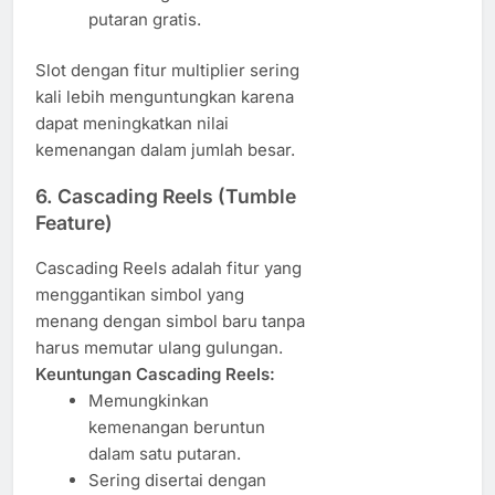
putaran gratis.
Slot dengan fitur multiplier sering
kali lebih menguntungkan karena
dapat meningkatkan nilai
kemenangan dalam jumlah besar.
6. Cascading Reels (Tumble
Feature)
Cascading Reels adalah fitur yang
menggantikan simbol yang
menang dengan simbol baru tanpa
harus memutar ulang gulungan.
Keuntungan Cascading Reels:
Memungkinkan
kemenangan beruntun
dalam satu putaran.
Sering disertai dengan