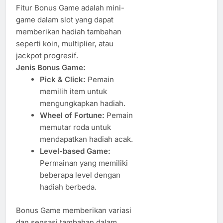
Fitur Bonus Game adalah mini-
game dalam slot yang dapat
memberikan hadiah tambahan
seperti koin, multiplier, atau
jackpot progresif.
Jenis Bonus Game:
Pick & Click:
Pemain
memilih item untuk
mengungkapkan hadiah.
Wheel of Fortune:
Pemain
memutar roda untuk
mendapatkan hadiah acak.
Level-based Game:
Permainan yang memiliki
beberapa level dengan
hadiah berbeda.
Bonus Game memberikan variasi
dan sensasi tambahan dalam