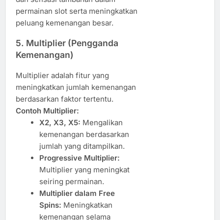
permainan slot serta meningkatkan
peluang kemenangan besar.
5. Multiplier (Pengganda
Kemenangan)
Multiplier adalah fitur yang
meningkatkan jumlah kemenangan
berdasarkan faktor tertentu.
Contoh Multiplier:
X2, X3, X5:
Mengalikan
kemenangan berdasarkan
jumlah yang ditampilkan.
Progressive Multiplier:
Multiplier yang meningkat
seiring permainan.
Multiplier dalam Free
Spins:
Meningkatkan
kemenangan selama