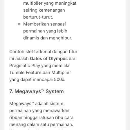
multiplier yang meningkat
seiring kemenangan
berturut-turut.
Memberikan sensasi
permainan yang lebih
dinamis dan menghibur.
Contoh slot terkenal dengan fitur
ini adalah
Gates of Olympus
dari
Pragmatic Play yang memiliki
Tumble Feature dan Multiplier
yang dapat mencapai 500x.
7. Megaways™ System
Megaways™ adalah sistem
permainan yang menawarkan
ribuan hingga ratusan ribu cara
menang dalam satu permainan.