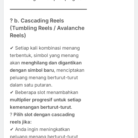
? b. Cascading Reels
(Tumbling Reels / Avalanche
Reels)
✔ Setiap kali kombinasi menang
terbentuk, simbol yang menang
akan
menghilang dan digantikan
dengan simbol baru
, menciptakan
peluang menang berturut-turut
dalam satu putaran.
✔ Beberapa slot menambahkan
multiplier progresif untuk setiap
kemenangan berturut-turut
.
?
Pilih slot dengan cascading
reels jika:
✔ Anda ingin meningkatkan
peluang menang berturut-turut