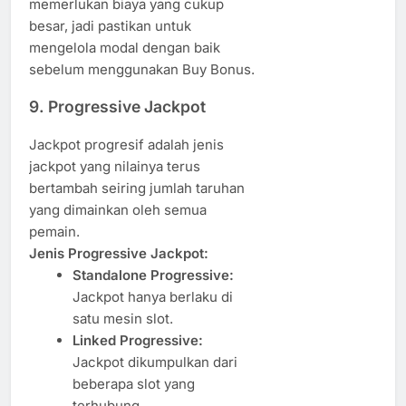
memerlukan biaya yang cukup
besar, jadi pastikan untuk
mengelola modal dengan baik
sebelum menggunakan Buy Bonus.
9. Progressive Jackpot
Jackpot progresif adalah jenis
jackpot yang nilainya terus
bertambah seiring jumlah taruhan
yang dimainkan oleh semua
pemain.
Jenis Progressive Jackpot:
Standalone Progressive:
Jackpot hanya berlaku di
satu mesin slot.
Linked Progressive:
Jackpot dikumpulkan dari
beberapa slot yang
terhubung.