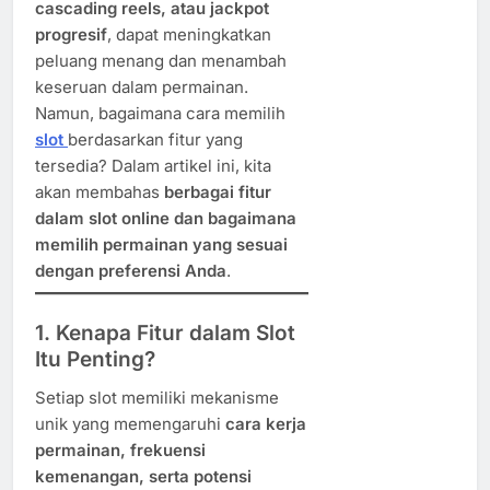
cascading reels, atau jackpot
progresif
, dapat meningkatkan
peluang menang dan menambah
keseruan dalam permainan.
Namun, bagaimana cara memilih
slot
berdasarkan fitur yang
tersedia? Dalam artikel ini, kita
akan membahas
berbagai fitur
dalam slot online dan bagaimana
memilih permainan yang sesuai
dengan preferensi Anda
.
1. Kenapa Fitur dalam Slot
Itu Penting?
Setiap slot memiliki mekanisme
unik yang memengaruhi
cara kerja
permainan, frekuensi
kemenangan, serta potensi