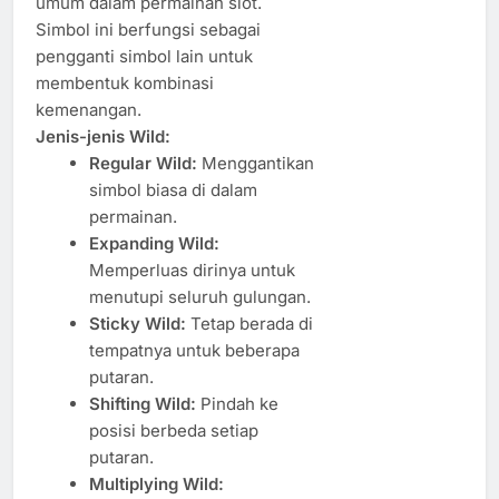
umum dalam permainan slot.
Simbol ini berfungsi sebagai
pengganti simbol lain untuk
membentuk kombinasi
kemenangan.
Jenis-jenis Wild:
Regular Wild:
Menggantikan
simbol biasa di dalam
permainan.
Expanding Wild:
Memperluas dirinya untuk
menutupi seluruh gulungan.
Sticky Wild:
Tetap berada di
tempatnya untuk beberapa
putaran.
Shifting Wild:
Pindah ke
posisi berbeda setiap
putaran.
Multiplying Wild: