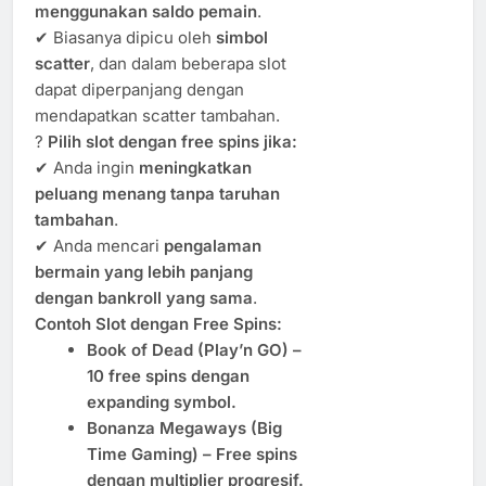
menggunakan saldo pemain
.
✔ Biasanya dipicu oleh
simbol
scatter
, dan dalam beberapa slot
dapat diperpanjang dengan
mendapatkan scatter tambahan.
?
Pilih slot dengan free spins jika:
✔ Anda ingin
meningkatkan
peluang menang tanpa taruhan
tambahan
.
✔ Anda mencari
pengalaman
bermain yang lebih panjang
dengan bankroll yang sama
.
Contoh Slot dengan Free Spins:
Book of Dead (Play’n GO) –
10 free spins dengan
expanding symbol.
Bonanza Megaways (Big
Time Gaming) – Free spins
dengan multiplier progresif.