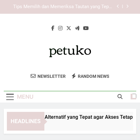
Skip
KAYA787 Alternatif dengan Sistem Akses yang
to
Lebih Stabil dan Praktis
content
Panduan Menjaga Kelancaran Akses pada
Halaman KAYA787 Login
Tips Memilih Link Alternatif yang Tepat agar
Akses Tetap Aman dan Terarah
Tips Memilih dan Memeriksa Tautan yang Tepat
agar Akses Tetap Aman
KAYA787 Alternatif dengan Sistem Akses yang
Lebih Stabil dan Praktis
Petuko
Dapatkan Produk Berkualitas Untuk Hewan
Panduan Menjaga Kelancaran Akses pada
NEWSLETTER
RANDOM NEWS
Halaman KAYA787 Login
Peliharaan Anda Di Petuko. Dari Makanan
Hingga Aksesori, Semuanya Ada Di Sini.
MENU
ps Memilih Link Alternatif yang Tepat agar Akses Tetap Aman
HEADLINES
eeks Ago