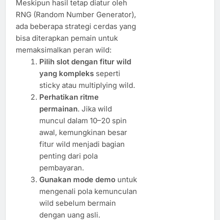
Meskipun hasil tetap diatur oleh
RNG (Random Number Generator),
ada beberapa strategi cerdas yang
bisa diterapkan pemain untuk
memaksimalkan peran wild:
Pilih slot dengan fitur wild
yang kompleks
seperti
sticky atau multiplying wild.
Perhatikan ritme
permainan
. Jika wild
muncul dalam 10–20 spin
awal, kemungkinan besar
fitur wild menjadi bagian
penting dari pola
pembayaran.
Gunakan mode demo
untuk
mengenali pola kemunculan
wild sebelum bermain
dengan uang asli.