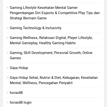
Gaming Lifestyle Kesehatan Mental Gamer
Pengembangan Diri Esports & Competitive Play Tips dan
Strategi Bermain Game
Gaming Technology & Inclusivity
Gaming Wellness, Relaksasi Digital, Player Lifestyle,
Mental Gameplay, Healthy Gaming Habits
Gaming, Skill Development, Personal Growth, Online
Games
Gaya Hidup
Gaya Hidup Sehat, Nutrisi & Diet, Kebugaran, Kesehatan
Mental, Wellness, Pencegahan Penyakit
horas88
horas88 login