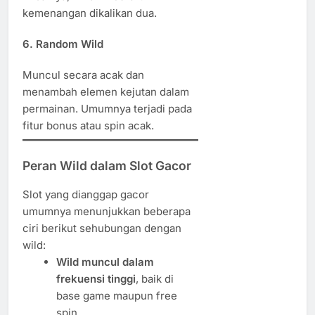
kemenangan dikalikan dua.
6.
Random Wild
Muncul secara acak dan
menambah elemen kejutan dalam
permainan. Umumnya terjadi pada
fitur bonus atau spin acak.
Peran Wild dalam Slot Gacor
Slot yang dianggap gacor
umumnya menunjukkan beberapa
ciri berikut sehubungan dengan
wild:
Wild muncul dalam
frekuensi tinggi
, baik di
base game maupun free
spin.