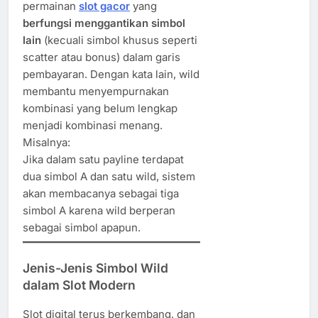
permainan
slot gacor
yang
berfungsi menggantikan simbol
lain
(kecuali simbol khusus seperti
scatter atau bonus) dalam garis
pembayaran. Dengan kata lain, wild
membantu menyempurnakan
kombinasi yang belum lengkap
menjadi kombinasi menang.
Misalnya:
Jika dalam satu payline terdapat
dua simbol A dan satu wild, sistem
akan membacanya sebagai tiga
simbol A karena wild berperan
sebagai simbol apapun.
Jenis-Jenis Simbol Wild
dalam Slot Modern
Slot digital terus berkembang, dan