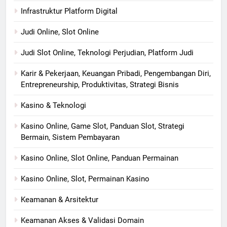
Infrastruktur Platform Digital
Judi Online, Slot Online
Judi Slot Online, Teknologi Perjudian, Platform Judi
Karir & Pekerjaan, Keuangan Pribadi, Pengembangan Diri,
Entrepreneurship, Produktivitas, Strategi Bisnis
Kasino & Teknologi
Kasino Online, Game Slot, Panduan Slot, Strategi
Bermain, Sistem Pembayaran
Kasino Online, Slot Online, Panduan Permainan
Kasino Online, Slot, Permainan Kasino
Keamanan & Arsitektur
Keamanan Akses & Validasi Domain