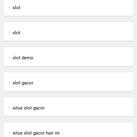
slot
slot
slot demo
slot gacor
situs slot gacor
situs slot gacor hari ini