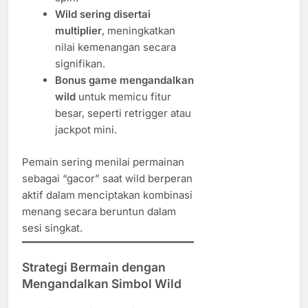
Wild sering disertai
multiplier
, meningkatkan
nilai kemenangan secara
signifikan.
Bonus game mengandalkan
wild
untuk memicu fitur
besar, seperti retrigger atau
jackpot mini.
Pemain sering menilai permainan
sebagai “gacor” saat wild berperan
aktif dalam menciptakan kombinasi
menang secara beruntun dalam
sesi singkat.
Strategi Bermain dengan
Mengandalkan Simbol Wild