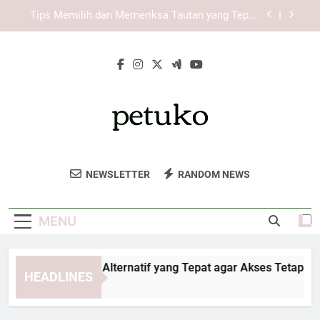
Skip
KAYA787 Alternatif dengan Sistem Akses yang
to
Lebih Stabil dan Praktis
content
Panduan Menjaga Kelancaran Akses pada
Halaman KAYA787 Login
Tips Memilih Link Alternatif yang Tepat agar
Akses Tetap Aman dan Terarah
Tips Memilih dan Memeriksa Tautan yang Tepat
agar Akses Tetap Aman
KAYA787 Alternatif dengan Sistem Akses yang
Lebih Stabil dan Praktis
Petuko
Dapatkan Produk Berkualitas Untuk Hewan
Panduan Menjaga Kelancaran Akses pada
NEWSLETTER
RANDOM NEWS
Halaman KAYA787 Login
Peliharaan Anda Di Petuko. Dari Makanan
Hingga Aksesori, Semuanya Ada Di Sini.
MENU
ps Memilih Link Alternatif yang Tepat agar Akses Tetap Aman
HEADLINES
Weeks Ago