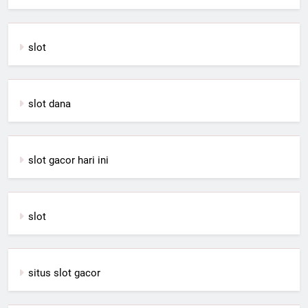
slot
slot dana
slot gacor hari ini
slot
situs slot gacor