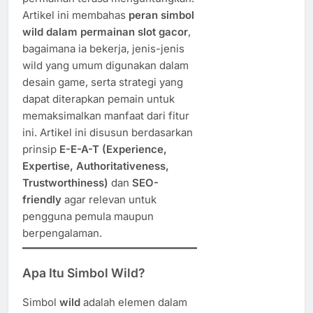
Artikel ini membahas
peran simbol
wild dalam permainan slot gacor
,
bagaimana ia bekerja, jenis-jenis
wild yang umum digunakan dalam
desain game, serta strategi yang
dapat diterapkan pemain untuk
memaksimalkan manfaat dari fitur
ini. Artikel ini disusun berdasarkan
prinsip
E-E-A-T (Experience,
Expertise, Authoritativeness,
Trustworthiness)
dan
SEO-
friendly
agar relevan untuk
pengguna pemula maupun
berpengalaman.
Apa Itu Simbol Wild?
Simbol
wild
adalah elemen dalam