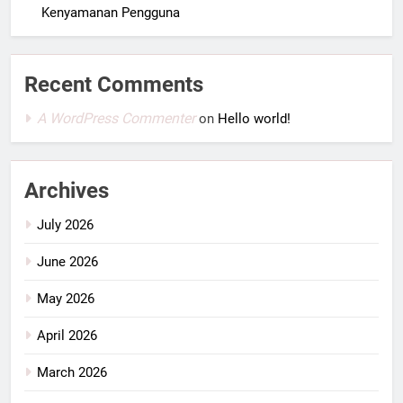
Kenyamanan Pengguna
Recent Comments
A WordPress Commenter
on
Hello world!
Archives
July 2026
June 2026
May 2026
April 2026
March 2026