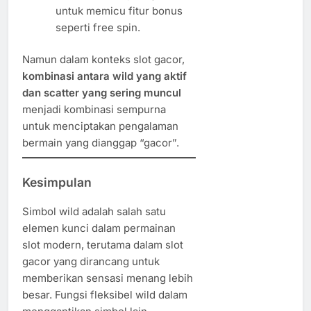
untuk memicu fitur bonus
seperti free spin.
Namun dalam konteks slot gacor,
kombinasi antara wild yang aktif
dan scatter yang sering muncul
menjadi kombinasi sempurna
untuk menciptakan pengalaman
bermain yang dianggap “gacor”.
Kesimpulan
Simbol wild adalah salah satu
elemen kunci dalam permainan
slot modern, terutama dalam slot
gacor yang dirancang untuk
memberikan sensasi menang lebih
besar. Fungsi fleksibel wild dalam