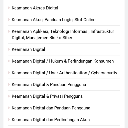
Keamanan Akses Digital
Keamanan Akun, Panduan Login, Slot Online
Keamanan Aplikasi, Teknologi Informasi, Infrastruktur
Digital, Manajemen Risiko Siber
Keamanan Digital
Keamanan Digital / Hukum & Perlindungan Konsumen
Keamanan Digital / User Authentication / Cybersecurity
Keamanan Digital & Panduan Pengguna
Keamanan Digital & Privasi Pengguna
Keamanan Digital dan Panduan Pengguna
Keamanan Digital dan Perlindungan Akun