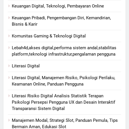
Keuangan Digital, Teknologi, Pembayaran Online
Keuangan Pribadi, Pengembangan Diri, Kemandirian,
Bisnis & Karir
Komunitas Gaming & Teknologi Digital
Lebah4d,akses digital,performa sistem andal,stabilitas
platform,teknologi infrastruktur,pengalaman pengguna
Literasi Digital
Literasi Digital, Manajemen Risiko, Psikologi Perilaku,
Keamanan Online, Panduan Pengguna
Literasi Risiko Digital Analisis Statistik Terapan
Psikologi Persepsi Pengguna UX dan Desain Interaktif
Transparansi Sistem Digital
Manajemen Modal, Strategi Slot, Panduan Pemula, Tips
Bermain Aman, Edukasi Slot