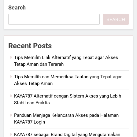
Search
SEARCH
Recent Posts
Tips Memilih Link Alternatif yang Tepat agar Akses
Tetap Aman dan Terarah
Tips Memilih dan Memeriksa Tautan yang Tepat agar
Akses Tetap Aman
KAYA787 Alternatif dengan Sistem Akses yang Lebih
Stabil dan Praktis
Panduan Menjaga Kelancaran Akses pada Halaman
KAYA787 Login
KAYA787 sebagai Brand Digital yang Mengutamakan