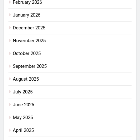
February 2026
January 2026
December 2025
November 2025
October 2025
September 2025
August 2025
July 2025
June 2025
May 2025
April 2025