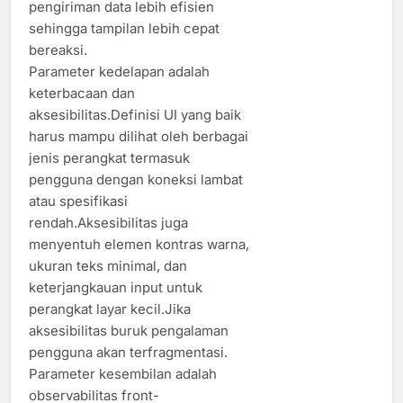
pengiriman data lebih efisien
sehingga tampilan lebih cepat
bereaksi.
Parameter kedelapan adalah
keterbacaan dan
aksesibilitas.Definisi UI yang baik
harus mampu dilihat oleh berbagai
jenis perangkat termasuk
pengguna dengan koneksi lambat
atau spesifikasi
rendah.Aksesibilitas juga
menyentuh elemen kontras warna,
ukuran teks minimal, dan
keterjangkauan input untuk
perangkat layar kecil.Jika
aksesibilitas buruk pengalaman
pengguna akan terfragmentasi.
Parameter kesembilan adalah
observabilitas front-