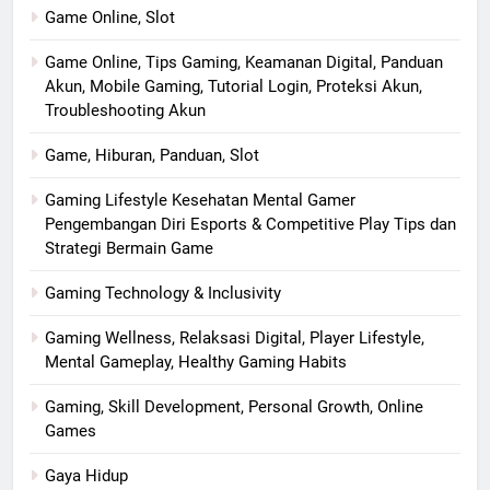
Game Online, Slot
Game Online, Tips Gaming, Keamanan Digital, Panduan
Akun, Mobile Gaming, Tutorial Login, Proteksi Akun,
Troubleshooting Akun
Game, Hiburan, Panduan, Slot
Gaming Lifestyle Kesehatan Mental Gamer
Pengembangan Diri Esports & Competitive Play Tips dan
Strategi Bermain Game
Gaming Technology & Inclusivity
Gaming Wellness, Relaksasi Digital, Player Lifestyle,
Mental Gameplay, Healthy Gaming Habits
Gaming, Skill Development, Personal Growth, Online
Games
Gaya Hidup