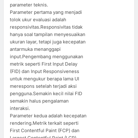
parameter teknis.
Parameter pertama yang menjadi
tolok ukur evaluasi adalah
responsivitas.Responsivitas tidak
hanya soal tampilan menyesuaikan
ukuran layar, tetapi juga kecepatan
antarmuka menanggapi
input.Pengembang menggunakan
metrik seperti First Input Delay
(FID) dan Input Responsiveness
untuk mengukur berapa lama UI
merespons setelah terjadi aksi
pengguna.Semakin kecil nilai FID
semakin halus pengalaman
interaksi.
Parameter kedua adalah kecepatan
rendering.Metrik terkait seperti
First Contentful Paint (FCP) dan
Largest Contentful Paint (LCP)