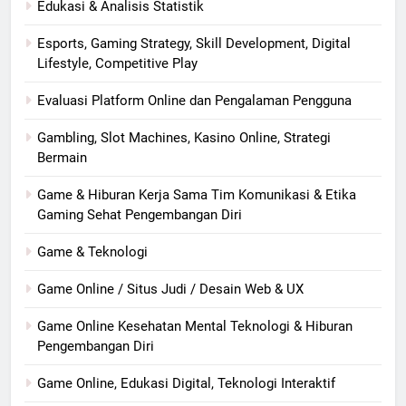
Edukasi & Analisis Statistik
Esports, Gaming Strategy, Skill Development, Digital
Lifestyle, Competitive Play
Evaluasi Platform Online dan Pengalaman Pengguna
Gambling, Slot Machines, Kasino Online, Strategi
Bermain
Game & Hiburan Kerja Sama Tim Komunikasi & Etika
Gaming Sehat Pengembangan Diri
Game & Teknologi
Game Online / Situs Judi / Desain Web & UX
Game Online Kesehatan Mental Teknologi & Hiburan
Pengembangan Diri
Game Online, Edukasi Digital, Teknologi Interaktif