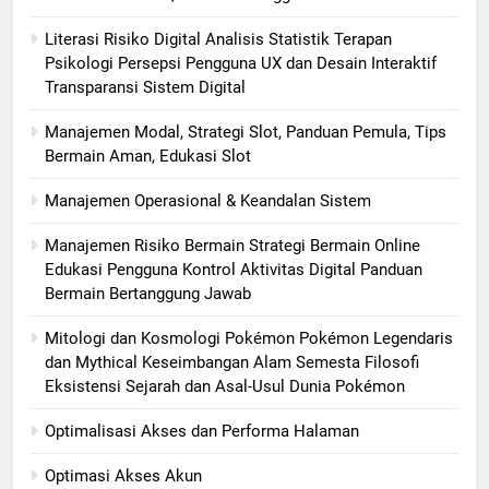
Literasi Risiko Digital Analisis Statistik Terapan
Psikologi Persepsi Pengguna UX dan Desain Interaktif
Transparansi Sistem Digital
Manajemen Modal, Strategi Slot, Panduan Pemula, Tips
Bermain Aman, Edukasi Slot
Manajemen Operasional & Keandalan Sistem
Manajemen Risiko Bermain Strategi Bermain Online
Edukasi Pengguna Kontrol Aktivitas Digital Panduan
Bermain Bertanggung Jawab
Mitologi dan Kosmologi Pokémon Pokémon Legendaris
dan Mythical Keseimbangan Alam Semesta Filosofi
Eksistensi Sejarah dan Asal-Usul Dunia Pokémon
Optimalisasi Akses dan Performa Halaman
Optimasi Akses Akun