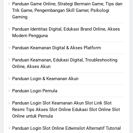
Panduan Game Online, Strategi Bermain Game, Tips dan
Trik Game, Pengembangan Skill Gamer, Psikologi
Gaming
Panduan Identitas Digital, Edukasi Brand Online, Akses
Modern Pengguna
Panduan Keamanan Digital & Akses Platform
Panduan Keamanan, Edukasi Digital, Troubleshooting
Online, Akses Akun
Panduan Login & Keamanan Akun
Panduan Login Pemula
Panduan Login Slot Keamanan Akun Slot Link Slot
Resmi Tips Akses Slot Online Edukasi Slot Online Slot
Online untuk Pemula
Panduan Login Slot Online Edwinslot Alternatif Tutorial