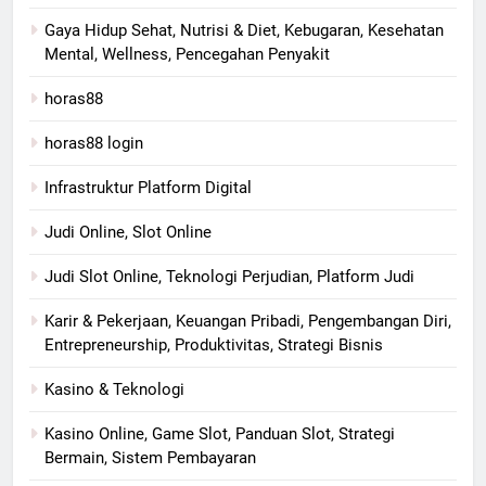
Gaya Hidup Sehat, Nutrisi & Diet, Kebugaran, Kesehatan
Mental, Wellness, Pencegahan Penyakit
horas88
horas88 login
Infrastruktur Platform Digital
Judi Online, Slot Online
Judi Slot Online, Teknologi Perjudian, Platform Judi
Karir & Pekerjaan, Keuangan Pribadi, Pengembangan Diri,
Entrepreneurship, Produktivitas, Strategi Bisnis
Kasino & Teknologi
Kasino Online, Game Slot, Panduan Slot, Strategi
Bermain, Sistem Pembayaran