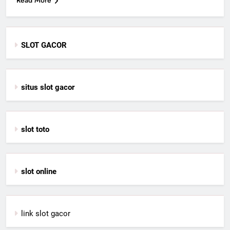
Read More
SLOT GACOR
situs slot gacor
slot toto
slot online
link slot gacor