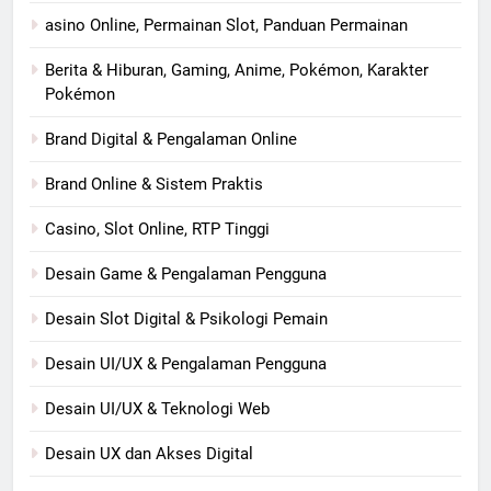
asino Online, Permainan Slot, Panduan Permainan
Berita & Hiburan, Gaming, Anime, Pokémon, Karakter
Pokémon
Brand Digital & Pengalaman Online
Brand Online & Sistem Praktis
Casino, Slot Online, RTP Tinggi
Desain Game & Pengalaman Pengguna
Desain Slot Digital & Psikologi Pemain
Desain UI/UX & Pengalaman Pengguna
Desain UI/UX & Teknologi Web
Desain UX dan Akses Digital