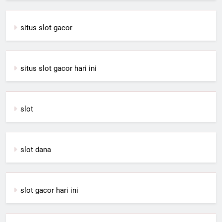
situs slot gacor
situs slot gacor hari ini
slot
slot dana
slot gacor hari ini