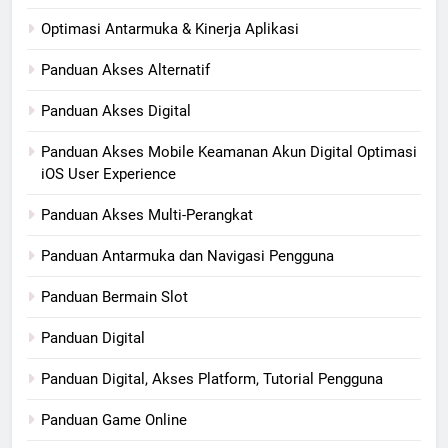
Optimasi Antarmuka & Kinerja Aplikasi
Panduan Akses Alternatif
Panduan Akses Digital
Panduan Akses Mobile Keamanan Akun Digital Optimasi
iOS User Experience
Panduan Akses Multi-Perangkat
Panduan Antarmuka dan Navigasi Pengguna
Panduan Bermain Slot
Panduan Digital
Panduan Digital, Akses Platform, Tutorial Pengguna
Panduan Game Online