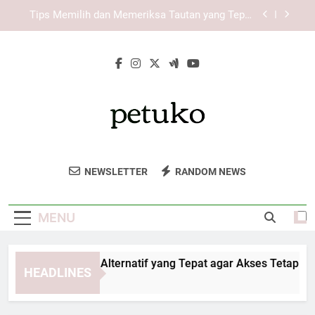
Skip
KAYA787 Alternatif dengan Sistem Akses yang
to
Lebih Stabil dan Praktis
content
Panduan Menjaga Kelancaran Akses pada
Halaman KAYA787 Login
Tips Memilih Link Alternatif yang Tepat agar
Akses Tetap Aman dan Terarah
Tips Memilih dan Memeriksa Tautan yang Tepat
agar Akses Tetap Aman
KAYA787 Alternatif dengan Sistem Akses yang
Lebih Stabil dan Praktis
Petuko
Dapatkan Produk Berkualitas Untuk Hewan
Panduan Menjaga Kelancaran Akses pada
NEWSLETTER
RANDOM NEWS
Halaman KAYA787 Login
Peliharaan Anda Di Petuko. Dari Makanan
Hingga Aksesori, Semuanya Ada Di Sini.
MENU
ps Memilih Link Alternatif yang Tepat agar Akses Tetap Aman
HEADLINES
Weeks Ago