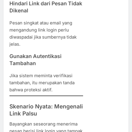
Hindari Link dari Pesan Tidak
Dikenal
Pesan singkat atau email yang
mengandung link login perlu
diwaspadai jika sumbernya tidak
jelas.
Gunakan Autentikasi
Tambahan
Jika sistem meminta verifikasi
tambahan, itu merupakan tanda
bahwa proteksi aktif.
Skenario Nyata: Mengenali
Link Palsu
Bayangkan seseorang menerima
pesan berisi link login yang tampak