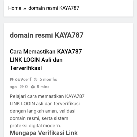
Home
domain resmi KAYA787
domain resmi KAYA787
Cara Memastikan KAYA787
LINK LOGIN Asli dan
Terverifikasi
669ce1f
5 months
ago
0
8 mins
Pelajari cara memastikan KAYA787
LINK LOGIN asli dan terverifikasi
dengan langkah aman, validasi
domain resmi, serta sistem
proteksi digital modern.
Mengapa Verifikasi Link