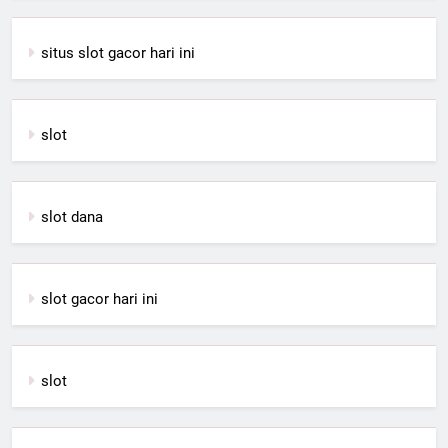
situs slot gacor hari ini
slot
slot dana
slot gacor hari ini
slot