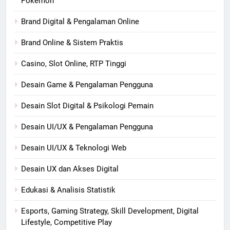
Pokémon
Brand Digital & Pengalaman Online
Brand Online & Sistem Praktis
Casino, Slot Online, RTP Tinggi
Desain Game & Pengalaman Pengguna
Desain Slot Digital & Psikologi Pemain
Desain UI/UX & Pengalaman Pengguna
Desain UI/UX & Teknologi Web
Desain UX dan Akses Digital
Edukasi & Analisis Statistik
Esports, Gaming Strategy, Skill Development, Digital
Lifestyle, Competitive Play