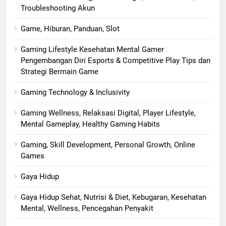
Troubleshooting Akun
Game, Hiburan, Panduan, Slot
Gaming Lifestyle Kesehatan Mental Gamer
Pengembangan Diri Esports & Competitive Play Tips dan
Strategi Bermain Game
Gaming Technology & Inclusivity
Gaming Wellness, Relaksasi Digital, Player Lifestyle,
Mental Gameplay, Healthy Gaming Habits
Gaming, Skill Development, Personal Growth, Online
Games
Gaya Hidup
Gaya Hidup Sehat, Nutrisi & Diet, Kebugaran, Kesehatan
Mental, Wellness, Pencegahan Penyakit