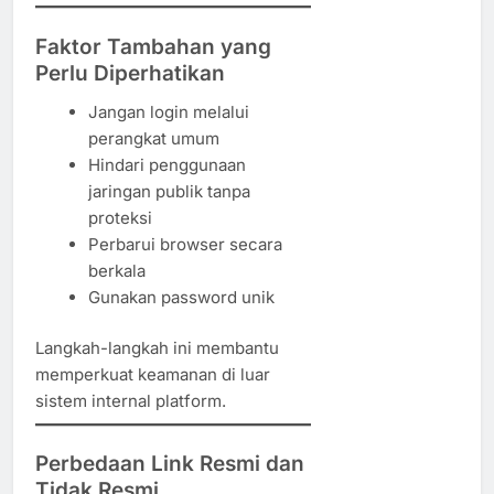
Faktor Tambahan yang
Perlu Diperhatikan
Jangan login melalui
perangkat umum
Hindari penggunaan
jaringan publik tanpa
proteksi
Perbarui browser secara
berkala
Gunakan password unik
Langkah-langkah ini membantu
memperkuat keamanan di luar
sistem internal platform.
Perbedaan Link Resmi dan
Tidak Resmi