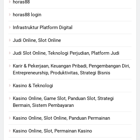
horas88
horas88 login
Infrastruktur Platform Digital
Judi Online, Slot Online
Judi Slot Online, Teknologi Perjudian, Platform Judi
Karir & Pekerjaan, Keuangan Pribadi, Pengembangan Diri,
Entrepreneurship, Produktivitas, Strategi Bisnis
Kasino & Teknologi
Kasino Online, Game Slot, Panduan Slot, Strategi
Bermain, Sistem Pembayaran
Kasino Online, Slot Online, Panduan Permainan
Kasino Online, Slot, Permainan Kasino