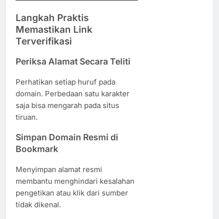
Langkah Praktis
Memastikan Link
Terverifikasi
Periksa Alamat Secara Teliti
Perhatikan setiap huruf pada
domain. Perbedaan satu karakter
saja bisa mengarah pada situs
tiruan.
Simpan Domain Resmi di
Bookmark
Menyimpan alamat resmi
membantu menghindari kesalahan
pengetikan atau klik dari sumber
tidak dikenal.