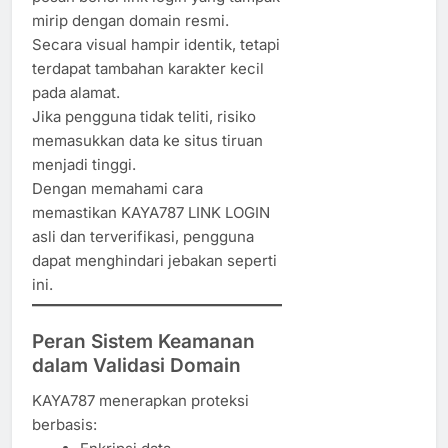
mirip dengan domain resmi.
Secara visual hampir identik, tetapi
terdapat tambahan karakter kecil
pada alamat.
Jika pengguna tidak teliti, risiko
memasukkan data ke situs tiruan
menjadi tinggi.
Dengan memahami cara
memastikan KAYA787 LINK LOGIN
asli dan terverifikasi, pengguna
dapat menghindari jebakan seperti
ini.
Peran Sistem Keamanan
dalam Validasi Domain
KAYA787 menerapkan proteksi
berbasis: