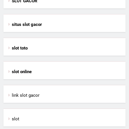
SLOT GACOR
situs slot gacor
slot toto
slot online
link slot gacor
slot