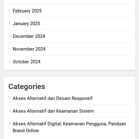
February 2025
January 2025
December 2024
November 2024
October 2024
Categories
Akses Alternatif dan Desain Responsif
Akses Alternatif dan Keamanan Sistem
Akses Alternatif Digital, Keamanan Pengguna, Panduan
Brand Online