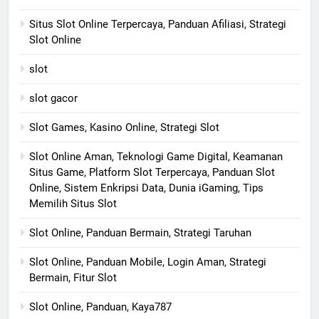
Situs Slot Online Terpercaya, Panduan Afiliasi, Strategi
Slot Online
slot
slot gacor
Slot Games, Kasino Online, Strategi Slot
Slot Online Aman, Teknologi Game Digital, Keamanan
Situs Game, Platform Slot Terpercaya, Panduan Slot
Online, Sistem Enkripsi Data, Dunia iGaming, Tips
Memilih Situs Slot
Slot Online, Panduan Bermain, Strategi Taruhan
Slot Online, Panduan Mobile, Login Aman, Strategi
Bermain, Fitur Slot
Slot Online, Panduan, Kaya787