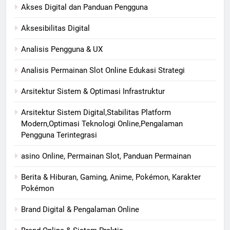
Akses Digital dan Panduan Pengguna
Aksesibilitas Digital
Analisis Pengguna & UX
Analisis Permainan Slot Online Edukasi Strategi
Arsitektur Sistem & Optimasi Infrastruktur
Arsitektur Sistem Digital,Stabilitas Platform
Modern,Optimasi Teknologi Online,Pengalaman
Pengguna Terintegrasi
asino Online, Permainan Slot, Panduan Permainan
Berita & Hiburan, Gaming, Anime, Pokémon, Karakter
Pokémon
Brand Digital & Pengalaman Online