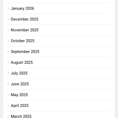
January 2026
December 2025
November 2025
October 2025
September 2025
August 2025
July 2025
June 2025
May 2025
April 2025
March 2025