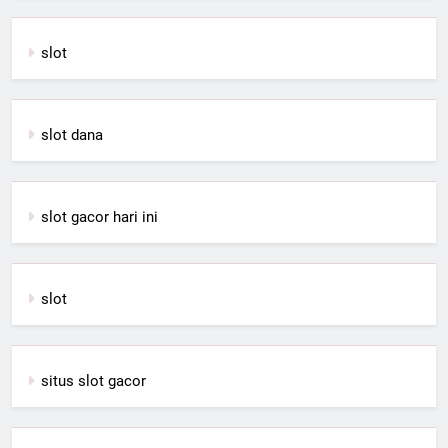
slot
slot dana
slot gacor hari ini
slot
situs slot gacor