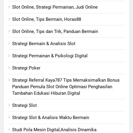
Slot Online, Strategi Permainan, Judi Online
Slot Online, Tips Bermain, Horas88
Slot Online, Tips dan Trik, Panduan Bermain
Strategi Bermain & Analisis Slot
Strategi Permainan & Psikologi Digital
Strategi Poker
Strategi Referral Kaya787 Tips Memaksimalkan Bonus
Panduan Pemula Slot Online Optimasi Penghasilan
Tambahan Edukasi Hiburan Digital
Strategi Slot
Strategi Slot & Analisis Waktu Bermain
Studi Pola Mesin Digital,Analisis Dinamika