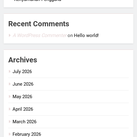
Recent Comments
A WordPress Commenter
on
Hello world!
Archives
July 2026
June 2026
May 2026
April 2026
March 2026
February 2026