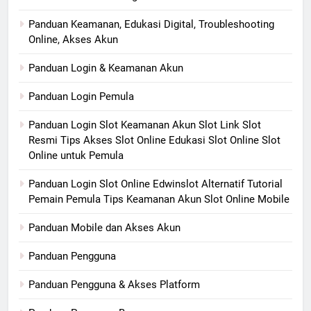
Panduan Keamanan, Edukasi Digital, Troubleshooting
Online, Akses Akun
Panduan Login & Keamanan Akun
Panduan Login Pemula
Panduan Login Slot Keamanan Akun Slot Link Slot
Resmi Tips Akses Slot Online Edukasi Slot Online Slot
Online untuk Pemula
Panduan Login Slot Online Edwinslot Alternatif Tutorial
Pemain Pemula Tips Keamanan Akun Slot Online Mobile
Panduan Mobile dan Akses Akun
Panduan Pengguna
Panduan Pengguna & Akses Platform