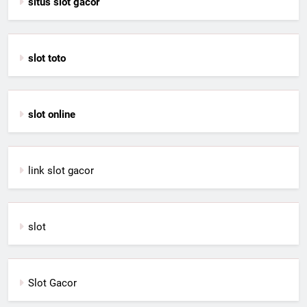
situs slot gacor
slot toto
slot online
link slot gacor
slot
Slot Gacor