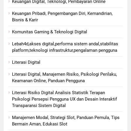
Keuangan Digital, Teknologi, Pembayaran Online
Keuangan Pribadi, Pengembangan Diri, Kemandirian,
Bisnis & Karir
Komunitas Gaming & Teknologi Digital
Lebah4d,akses digital,performa sistem andal,stabilitas
platform,teknologi infrastruktur,pengalaman pengguna
Literasi Digital
Literasi Digital, Manajemen Risiko, Psikologi Perilaku,
Keamanan Online, Panduan Pengguna
Literasi Risiko Digital Analisis Statistik Terapan
Psikologi Persepsi Pengguna UX dan Desain Interaktif
Transparansi Sistem Digital
Manajemen Modal, Strategi Slot, Panduan Pemula, Tips
Bermain Aman, Edukasi Slot