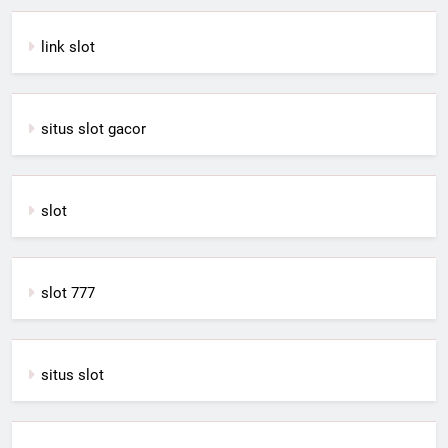
link slot
situs slot gacor
slot
slot 777
situs slot