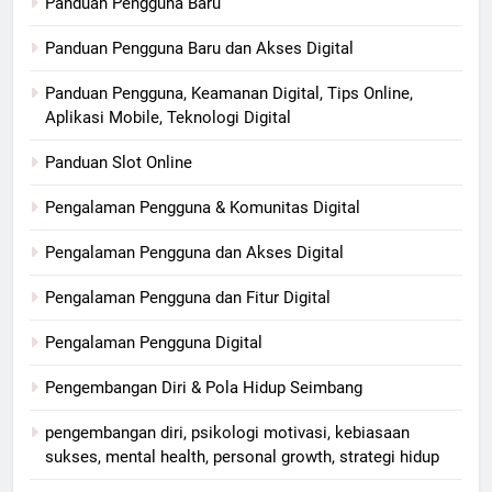
Panduan Pengguna Baru
Panduan Pengguna Baru dan Akses Digital
Panduan Pengguna, Keamanan Digital, Tips Online,
Aplikasi Mobile, Teknologi Digital
Panduan Slot Online
Pengalaman Pengguna & Komunitas Digital
Pengalaman Pengguna dan Akses Digital
Pengalaman Pengguna dan Fitur Digital
Pengalaman Pengguna Digital
Pengembangan Diri & Pola Hidup Seimbang
pengembangan diri, psikologi motivasi, kebiasaan
sukses, mental health, personal growth, strategi hidup