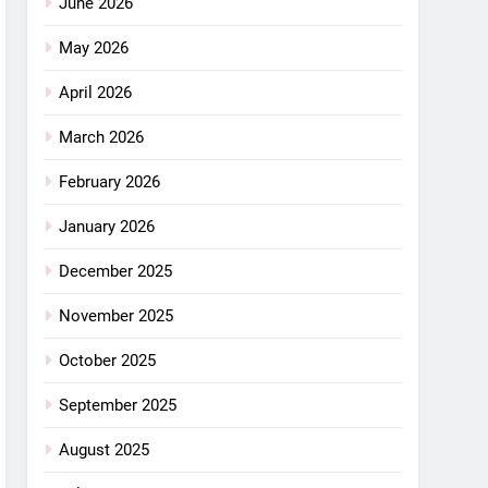
June 2026
May 2026
April 2026
March 2026
February 2026
January 2026
December 2025
November 2025
October 2025
September 2025
August 2025