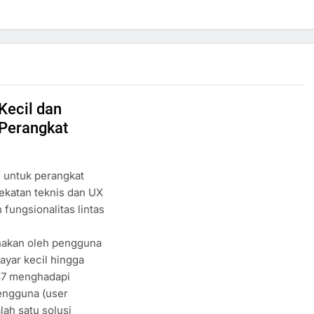
Kecil dan
 Perangkat
 untuk perangkat
dekatan teknis dan UX
ungsionalitas lintas
nakan oleh pengguna
ayar kecil hingga
787 menghadapi
engguna (user
ah satu solusi