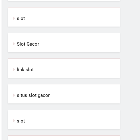
slot
Slot Gacor
link slot
situs slot gacor
slot