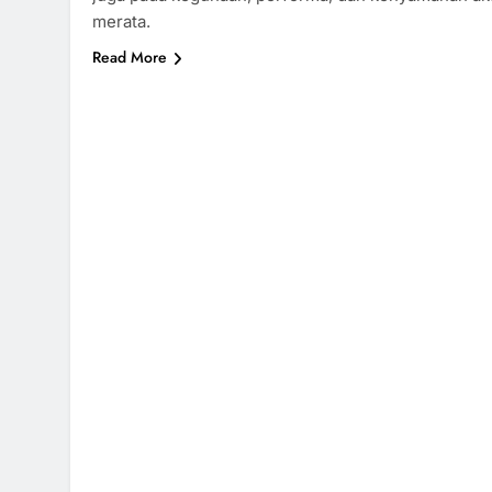
merata.
Read More