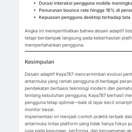
Durasi interaksi pengguna mobile meningk
Penurunan bounce rate hingga 18% di peran
Kepuasan pengguna desktop terhadap tata 
Angka ini memperlihatkan bahwa desain adaptif tid
tetapi berdampak langsung pada keberhasilan plat
mempertahankan pengguna.
Kesimpulan
Desain adaptif Kaya787 mencerminkan evolusi pent
antarmuka yang ramah pengguna di berbagai peran
pendekatan berbasis teknologi modern dan pema
tentang kebutuhan pengguna, Kaya787 berhasil m
pengguna tetap optimal—baik di layar kecil smart
monitor besar.
Implementasi ini menjadi contoh praktik terbaik 
antarmuka lintas platform yang tidak hanya fokus pa
juga pada kegunaan, performa, dan kenyamanan aks