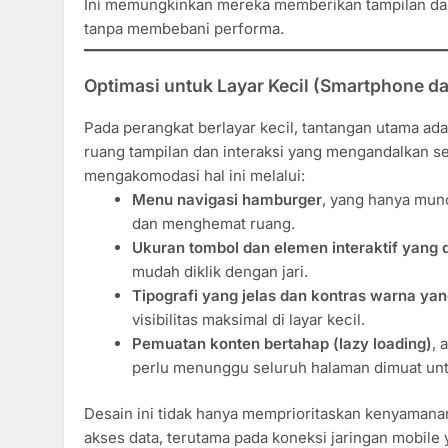
Ini memungkinkan mereka memberikan tampilan dan
tanpa membebani performa.
Optimasi untuk Layar Kecil (Smartphone da
Pada perangkat berlayar kecil, tantangan utama ad
ruang tampilan dan interaksi yang mengandalkan se
mengakomodasi hal ini melalui:
Menu navigasi hamburger
, yang hanya mun
dan menghemat ruang.
Ukuran tombol dan elemen interaktif yang 
mudah diklik dengan jari.
Tipografi yang jelas dan kontras warna ya
visibilitas maksimal di layar kecil.
Pemuatan konten bertahap (lazy loading)
, 
perlu menunggu seluruh halaman dimuat unt
Desain ini tidak hanya memprioritaskan kenyamanan,
akses data, terutama pada koneksi jaringan mobile y