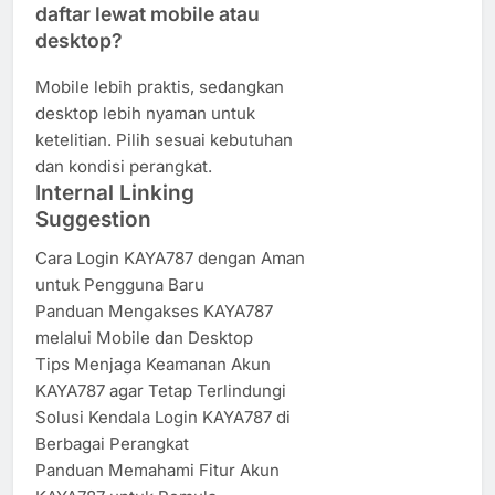
daftar lewat mobile atau
desktop?
Mobile lebih praktis, sedangkan
desktop lebih nyaman untuk
ketelitian. Pilih sesuai kebutuhan
dan kondisi perangkat.
Internal Linking
Suggestion
Cara Login KAYA787 dengan Aman
untuk Pengguna Baru
Panduan Mengakses KAYA787
melalui Mobile dan Desktop
Tips Menjaga Keamanan Akun
KAYA787 agar Tetap Terlindungi
Solusi Kendala Login KAYA787 di
Berbagai Perangkat
Panduan Memahami Fitur Akun