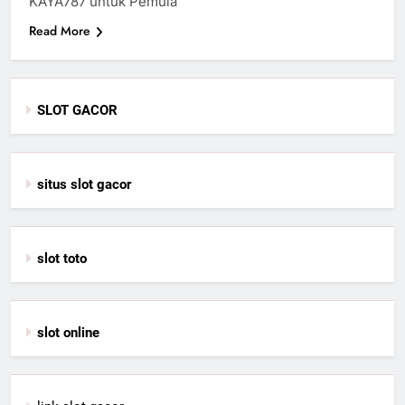
KAYA787 untuk Pemula
Read More
SLOT GACOR
situs slot gacor
slot toto
slot online