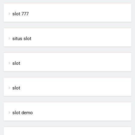
slot 777
situs slot
slot
slot
slot demo