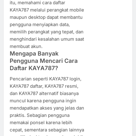
itu, memahami cara daftar
KAYA787 melalui perangkat mobile
maupun desktop dapat membantu
pengguna menyiapkan data,
memilih perangkat yang tepat, dan
menghindari kesalahan umum saat
membuat akun.
Mengapa Banyak
Pengguna Mencari Cara
Daftar KAYA787?
Pencarian seperti KAYA787 login,
KAYA787 daftar, KAYA787 resmi,
dan KAYA787 alternatif biasanya
muncul karena pengguna ingin
mendapatkan akses yang jelas dan
praktis. Sebagian pengguna
memakai ponsel karena lebih
cepat, sementara sebagian lainnya