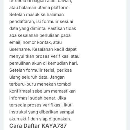
tersedia di bagian atas, bawah,
atau halaman utama platform.
Setelah masuk ke halaman
pendaftaran, isi formulir sesuai
data yang diminta. Pastikan tidak
ada kesalahan penulisan pada
email, nomor kontak, atau
username. Kesalahan kecil dapat
menyulitkan proses verifikasi atau
pemulihan akun di kemudian hari.
Setelah formulir terisi, periksa
ulang seluruh data. Jangan
terburu-buru menekan tombol
konfirmasi sebelum memastikan
informasi sudah benar. Jika
tersedia proses verifikasi, ikuti
instruksi yang diberikan sampai
akun aktif dan siap digunakan.
Cara Daftar KAYA787