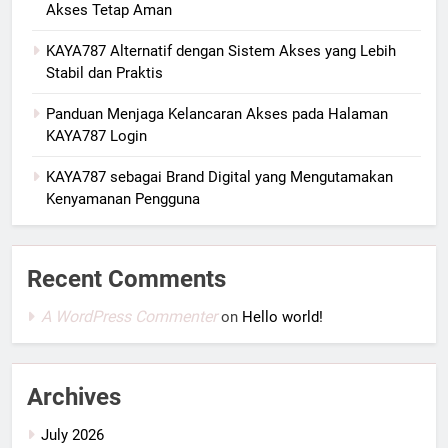
Akses Tetap Aman
KAYA787 Alternatif dengan Sistem Akses yang Lebih
Stabil dan Praktis
Panduan Menjaga Kelancaran Akses pada Halaman
KAYA787 Login
KAYA787 sebagai Brand Digital yang Mengutamakan
Kenyamanan Pengguna
Recent Comments
A WordPress Commenter
on
Hello world!
Archives
July 2026