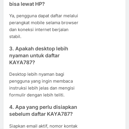
bisa lewat HP?
Ya, pengguna dapat daftar melalui
perangkat mobile selama browser
dan koneksi internet berjalan
stabil.
3. Apakah desktop lebih
nyaman untuk daftar
KAYA787?
Desktop lebih nyaman bagi
pengguna yang ingin membaca
instruksi lebih jelas dan mengisi
formulir dengan lebih teliti.
4. Apa yang perlu disiapkan
sebelum daftar KAYA787?
Siapkan email aktif, nomor kontak