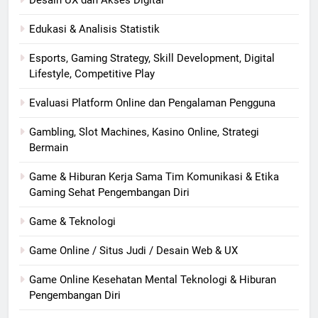
Edukasi & Analisis Statistik
Esports, Gaming Strategy, Skill Development, Digital
Lifestyle, Competitive Play
Evaluasi Platform Online dan Pengalaman Pengguna
Gambling, Slot Machines, Kasino Online, Strategi
Bermain
Game & Hiburan Kerja Sama Tim Komunikasi & Etika
Gaming Sehat Pengembangan Diri
Game & Teknologi
Game Online / Situs Judi / Desain Web & UX
Game Online Kesehatan Mental Teknologi & Hiburan
Pengembangan Diri