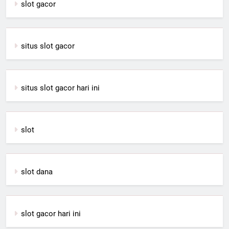
slot gacor
situs slot gacor
situs slot gacor hari ini
slot
slot dana
slot gacor hari ini