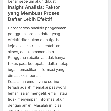
benar sebelum akun dibuat.
Insight Analisis: Faktor
yang Membuat Proses
Daftar Lebih Efektif
Berdasarkan analisis pengalaman
pengguna, proses daftar yang
efektif ditentukan oleh tiga hal:
kejelasan instruksi, kestabilan
akses, dan keamanan data.
Pengguna sebaiknya tidak hanya
fokus pada kecepatan daftar, tetapi
juga memastikan informasi yang
dimasukkan benar.
Kesalahan umum yang sering
terjadi adalah memakai password
lemah, salah mengetik email, atau
tidak menyimpan informasi akun
dengan aman. Masalah ini bisa