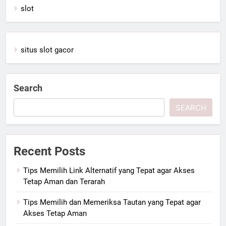
slot
situs slot gacor
Search
SEARCH
Recent Posts
Tips Memilih Link Alternatif yang Tepat agar Akses
Tetap Aman dan Terarah
Tips Memilih dan Memeriksa Tautan yang Tepat agar
Akses Tetap Aman