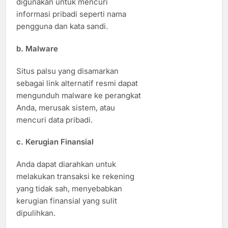
digunakan untuk mencuri
informasi pribadi seperti nama
pengguna dan kata sandi.
b. Malware
Situs palsu yang disamarkan
sebagai link alternatif resmi dapat
mengunduh malware ke perangkat
Anda, merusak sistem, atau
mencuri data pribadi.
c. Kerugian Finansial
Anda dapat diarahkan untuk
melakukan transaksi ke rekening
yang tidak sah, menyebabkan
kerugian finansial yang sulit
dipulihkan.