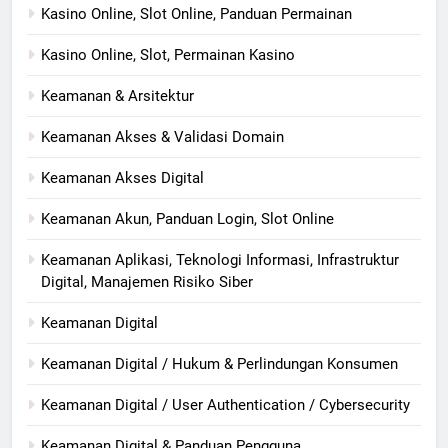
Kasino Online, Slot Online, Panduan Permainan
Kasino Online, Slot, Permainan Kasino
Keamanan & Arsitektur
Keamanan Akses & Validasi Domain
Keamanan Akses Digital
Keamanan Akun, Panduan Login, Slot Online
Keamanan Aplikasi, Teknologi Informasi, Infrastruktur
Digital, Manajemen Risiko Siber
Keamanan Digital
Keamanan Digital / Hukum & Perlindungan Konsumen
Keamanan Digital / User Authentication / Cybersecurity
Keamanan Digital & Panduan Pengguna