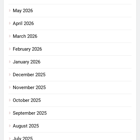
May 2026
April 2026
March 2026
February 2026
January 2026
December 2025
November 2025
October 2025
September 2025
August 2025
July 2025