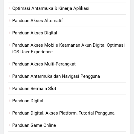
Optimasi Antarmuka & Kinerja Aplikasi
Panduan Akses Alternatif
Panduan Akses Digital
Panduan Akses Mobile Keamanan Akun Digital Optimasi
iOS User Experience
Panduan Akses Multi-Perangkat
Panduan Antarmuka dan Navigasi Pengguna
Panduan Bermain Slot
Panduan Digital
Panduan Digital, Akses Platform, Tutorial Pengguna
Panduan Game Online