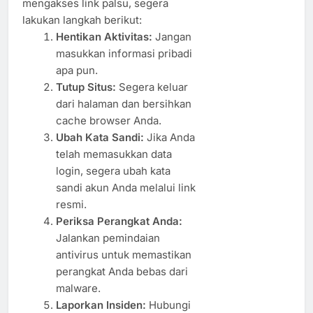
mengakses link palsu, segera
lakukan langkah berikut:
Hentikan Aktivitas:
Jangan
masukkan informasi pribadi
apa pun.
Tutup Situs:
Segera keluar
dari halaman dan bersihkan
cache browser Anda.
Ubah Kata Sandi:
Jika Anda
telah memasukkan data
login, segera ubah kata
sandi akun Anda melalui link
resmi.
Periksa Perangkat Anda:
Jalankan pemindaian
antivirus untuk memastikan
perangkat Anda bebas dari
malware.
Laporkan Insiden:
Hubungi