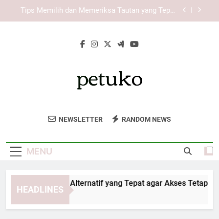
Skip
KAYA787 Alternatif dengan Sistem Akses yang
to
Lebih Stabil dan Praktis
content
Panduan Menjaga Kelancaran Akses pada
Halaman KAYA787 Login
Tips Memilih Link Alternatif yang Tepat agar
Akses Tetap Aman dan Terarah
Tips Memilih dan Memeriksa Tautan yang Tepat
agar Akses Tetap Aman
KAYA787 Alternatif dengan Sistem Akses yang
Lebih Stabil dan Praktis
Petuko
Dapatkan Produk Berkualitas Untuk Hewan
Panduan Menjaga Kelancaran Akses pada
NEWSLETTER
RANDOM NEWS
Halaman KAYA787 Login
Peliharaan Anda Di Petuko. Dari Makanan
Hingga Aksesori, Semuanya Ada Di Sini.
MENU
ps Memilih Link Alternatif yang Tepat agar Akses Tetap Aman
HEADLINES
Weeks Ago