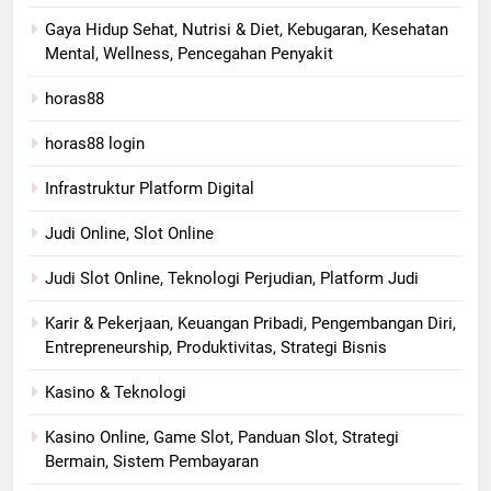
Gaya Hidup Sehat, Nutrisi & Diet, Kebugaran, Kesehatan
Mental, Wellness, Pencegahan Penyakit
horas88
horas88 login
Infrastruktur Platform Digital
Judi Online, Slot Online
Judi Slot Online, Teknologi Perjudian, Platform Judi
Karir & Pekerjaan, Keuangan Pribadi, Pengembangan Diri,
Entrepreneurship, Produktivitas, Strategi Bisnis
Kasino & Teknologi
Kasino Online, Game Slot, Panduan Slot, Strategi
Bermain, Sistem Pembayaran