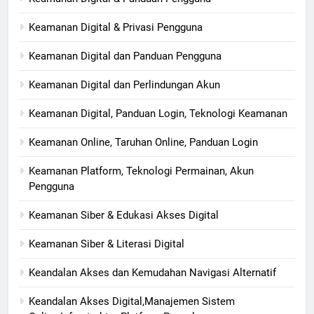
Keamanan Digital & Privasi Pengguna
Keamanan Digital dan Panduan Pengguna
Keamanan Digital dan Perlindungan Akun
Keamanan Digital, Panduan Login, Teknologi Keamanan
Keamanan Online, Taruhan Online, Panduan Login
Keamanan Platform, Teknologi Permainan, Akun
Pengguna
Keamanan Siber & Edukasi Akses Digital
Keamanan Siber & Literasi Digital
Keandalan Akses dan Kemudahan Navigasi Alternatif
Keandalan Akses Digital,Manajemen Sistem