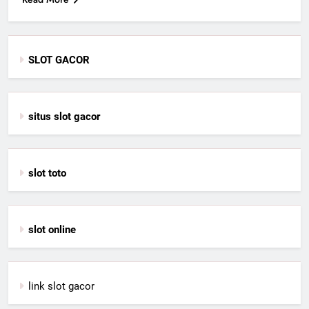
SLOT GACOR
situs slot gacor
slot toto
slot online
link slot gacor