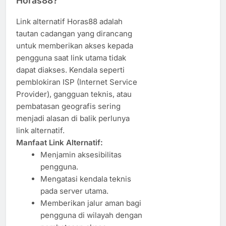
Horas88?
Link alternatif Horas88 adalah
tautan cadangan yang dirancang
untuk memberikan akses kepada
pengguna saat link utama tidak
dapat diakses. Kendala seperti
pemblokiran ISP (Internet Service
Provider), gangguan teknis, atau
pembatasan geografis sering
menjadi alasan di balik perlunya
link alternatif.
Manfaat Link Alternatif:
Menjamin aksesibilitas
pengguna.
Mengatasi kendala teknis
pada server utama.
Memberikan jalur aman bagi
pengguna di wilayah dengan