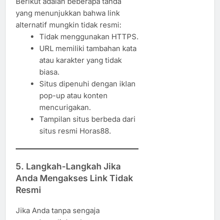
Berikut adalah beberapa tanda
yang menunjukkan bahwa link
alternatif mungkin tidak resmi:
Tidak menggunakan HTTPS.
URL memiliki tambahan kata
atau karakter yang tidak
biasa.
Situs dipenuhi dengan iklan
pop-up atau konten
mencurigakan.
Tampilan situs berbeda dari
situs resmi Horas88.
5. Langkah-Langkah Jika
Anda Mengakses Link Tidak
Resmi
Jika Anda tanpa sengaja