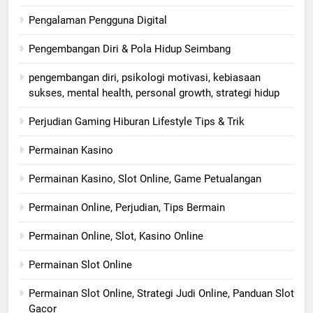
Pengalaman Pengguna Digital
Pengembangan Diri & Pola Hidup Seimbang
pengembangan diri, psikologi motivasi, kebiasaan
sukses, mental health, personal growth, strategi hidup
Perjudian Gaming Hiburan Lifestyle Tips & Trik
Permainan Kasino
Permainan Kasino, Slot Online, Game Petualangan
Permainan Online, Perjudian, Tips Bermain
Permainan Online, Slot, Kasino Online
Permainan Slot Online
Permainan Slot Online, Strategi Judi Online, Panduan Slot
Gacor