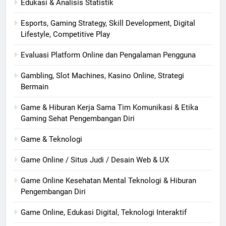
Edukasi & Analisis Statistik
Esports, Gaming Strategy, Skill Development, Digital
Lifestyle, Competitive Play
Evaluasi Platform Online dan Pengalaman Pengguna
Gambling, Slot Machines, Kasino Online, Strategi
Bermain
Game & Hiburan Kerja Sama Tim Komunikasi & Etika
Gaming Sehat Pengembangan Diri
Game & Teknologi
Game Online / Situs Judi / Desain Web & UX
Game Online Kesehatan Mental Teknologi & Hiburan
Pengembangan Diri
Game Online, Edukasi Digital, Teknologi Interaktif