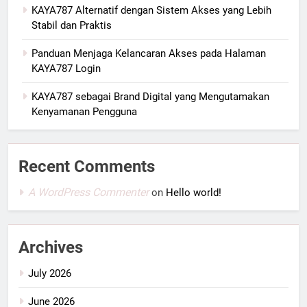
KAYA787 Alternatif dengan Sistem Akses yang Lebih
Stabil dan Praktis
Panduan Menjaga Kelancaran Akses pada Halaman
KAYA787 Login
KAYA787 sebagai Brand Digital yang Mengutamakan
Kenyamanan Pengguna
Recent Comments
A WordPress Commenter
on
Hello world!
Archives
July 2026
June 2026