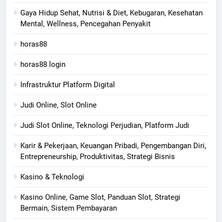
Gaya Hidup Sehat, Nutrisi & Diet, Kebugaran, Kesehatan
Mental, Wellness, Pencegahan Penyakit
horas88
horas88 login
Infrastruktur Platform Digital
Judi Online, Slot Online
Judi Slot Online, Teknologi Perjudian, Platform Judi
Karir & Pekerjaan, Keuangan Pribadi, Pengembangan Diri,
Entrepreneurship, Produktivitas, Strategi Bisnis
Kasino & Teknologi
Kasino Online, Game Slot, Panduan Slot, Strategi
Bermain, Sistem Pembayaran