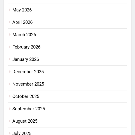
May 2026
April 2026
March 2026
February 2026
January 2026
December 2025
November 2025
October 2025
September 2025
August 2025
July 2025