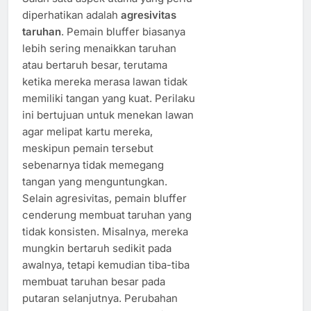
diperhatikan adalah
agresivitas
taruhan
. Pemain bluffer biasanya
lebih sering menaikkan taruhan
atau bertaruh besar, terutama
ketika mereka merasa lawan tidak
memiliki tangan yang kuat. Perilaku
ini bertujuan untuk menekan lawan
agar melipat kartu mereka,
meskipun pemain tersebut
sebenarnya tidak memegang
tangan yang menguntungkan.
Selain agresivitas, pemain bluffer
cenderung membuat taruhan yang
tidak konsisten. Misalnya, mereka
mungkin bertaruh sedikit pada
awalnya, tetapi kemudian tiba-tiba
membuat taruhan besar pada
putaran selanjutnya. Perubahan