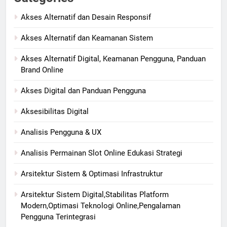
Akses Alternatif dan Desain Responsif
Akses Alternatif dan Keamanan Sistem
Akses Alternatif Digital, Keamanan Pengguna, Panduan
Brand Online
Akses Digital dan Panduan Pengguna
Aksesibilitas Digital
Analisis Pengguna & UX
Analisis Permainan Slot Online Edukasi Strategi
Arsitektur Sistem & Optimasi Infrastruktur
Arsitektur Sistem Digital,Stabilitas Platform
Modern,Optimasi Teknologi Online,Pengalaman
Pengguna Terintegrasi