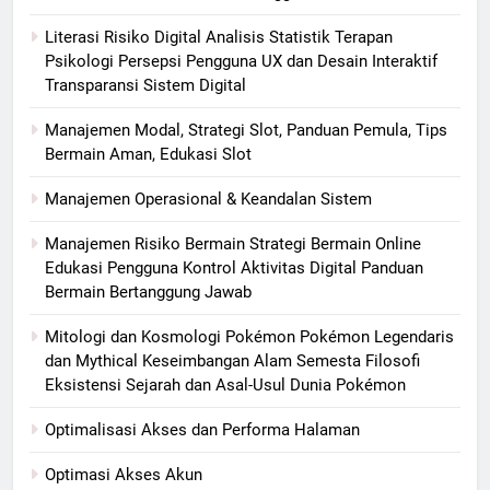
Literasi Risiko Digital Analisis Statistik Terapan
Psikologi Persepsi Pengguna UX dan Desain Interaktif
Transparansi Sistem Digital
Manajemen Modal, Strategi Slot, Panduan Pemula, Tips
Bermain Aman, Edukasi Slot
Manajemen Operasional & Keandalan Sistem
Manajemen Risiko Bermain Strategi Bermain Online
Edukasi Pengguna Kontrol Aktivitas Digital Panduan
Bermain Bertanggung Jawab
Mitologi dan Kosmologi Pokémon Pokémon Legendaris
dan Mythical Keseimbangan Alam Semesta Filosofi
Eksistensi Sejarah dan Asal-Usul Dunia Pokémon
Optimalisasi Akses dan Performa Halaman
Optimasi Akses Akun