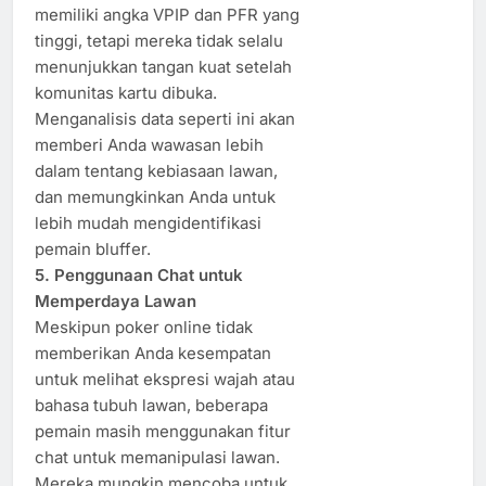
memiliki angka VPIP dan PFR yang
tinggi, tetapi mereka tidak selalu
menunjukkan tangan kuat setelah
komunitas kartu dibuka.
Menganalisis data seperti ini akan
memberi Anda wawasan lebih
dalam tentang kebiasaan lawan,
dan memungkinkan Anda untuk
lebih mudah mengidentifikasi
pemain bluffer.
5. Penggunaan Chat untuk
Memperdaya Lawan
Meskipun poker online tidak
memberikan Anda kesempatan
untuk melihat ekspresi wajah atau
bahasa tubuh lawan, beberapa
pemain masih menggunakan fitur
chat untuk memanipulasi lawan.
Mereka mungkin mencoba untuk