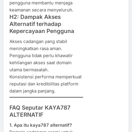
pengguna membantu menjaga
keamanan secara menyeluruh.
H2: Dampak Akses
Alternatif terhadap
Kepercayaan Pengguna
Akses cadangan yang stabil
meningkatkan rasa aman.
Pengguna tidak perlu khawatir
kehilangan akses saat domain
utama bermasalah.
Konsistensi performa memperkuat
reputasi dan kredibilitas platform
dalam jangka panjang.
FAQ Seputar KAYA787
ALTERNATIF
1. Apa itu kaya787 alternatif?