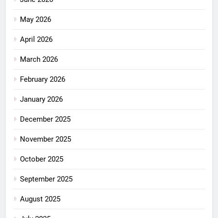
May 2026
April 2026
March 2026
February 2026
January 2026
December 2025
November 2025
October 2025
September 2025
August 2025