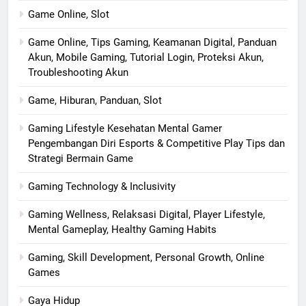
Game Online, Slot
Game Online, Tips Gaming, Keamanan Digital, Panduan
Akun, Mobile Gaming, Tutorial Login, Proteksi Akun,
Troubleshooting Akun
Game, Hiburan, Panduan, Slot
Gaming Lifestyle Kesehatan Mental Gamer
Pengembangan Diri Esports & Competitive Play Tips dan
Strategi Bermain Game
Gaming Technology & Inclusivity
Gaming Wellness, Relaksasi Digital, Player Lifestyle,
Mental Gameplay, Healthy Gaming Habits
Gaming, Skill Development, Personal Growth, Online
Games
Gaya Hidup