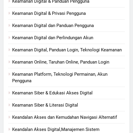
Keamanan Digital & Panduan Pengguna
Keamanan Digital & Privasi Pengguna
Keamanan Digital dan Panduan Pengguna
Keamanan Digital dan Perlindungan Akun
Keamanan Digital, Panduan Login, Teknologi Keamanan
Keamanan Online, Taruhan Online, Panduan Login
Keamanan Platform, Teknologi Permainan, Akun
Pengguna
Keamanan Siber & Edukasi Akses Digital
Keamanan Siber & Literasi Digital
Keandalan Akses dan Kemudahan Navigasi Alternatif
Keandalan Akses Digital,Manajemen Sistem