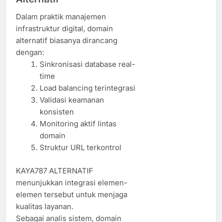
Dalam praktik manajemen
infrastruktur digital, domain
alternatif biasanya dirancang
dengan:
Sinkronisasi database real-
time
Load balancing terintegrasi
Validasi keamanan
konsisten
Monitoring aktif lintas
domain
Struktur URL terkontrol
KAYA787 ALTERNATIF
menunjukkan integrasi elemen-
elemen tersebut untuk menjaga
kualitas layanan.
Sebagai analis sistem, domain