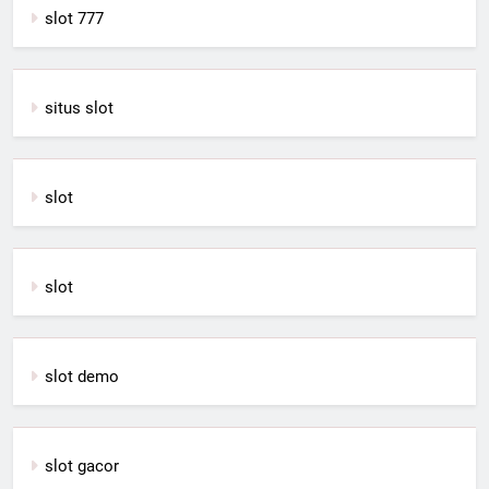
slot 777
situs slot
slot
slot
slot demo
slot gacor