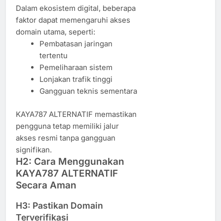
Dalam ekosistem digital, beberapa
faktor dapat memengaruhi akses
domain utama, seperti:
Pembatasan jaringan
tertentu
Pemeliharaan sistem
Lonjakan trafik tinggi
Gangguan teknis sementara
KAYA787 ALTERNATIF memastikan
pengguna tetap memiliki jalur
akses resmi tanpa gangguan
signifikan.
H2: Cara Menggunakan
KAYA787 ALTERNATIF
Secara Aman
H3: Pastikan Domain
Terverifikasi