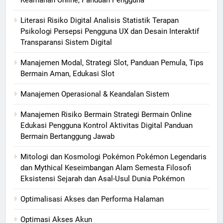
Keamanan Online, Panduan Pengguna
Literasi Risiko Digital Analisis Statistik Terapan
Psikologi Persepsi Pengguna UX dan Desain Interaktif
Transparansi Sistem Digital
Manajemen Modal, Strategi Slot, Panduan Pemula, Tips
Bermain Aman, Edukasi Slot
Manajemen Operasional & Keandalan Sistem
Manajemen Risiko Bermain Strategi Bermain Online
Edukasi Pengguna Kontrol Aktivitas Digital Panduan
Bermain Bertanggung Jawab
Mitologi dan Kosmologi Pokémon Pokémon Legendaris
dan Mythical Keseimbangan Alam Semesta Filosofi
Eksistensi Sejarah dan Asal-Usul Dunia Pokémon
Optimalisasi Akses dan Performa Halaman
Optimasi Akses Akun