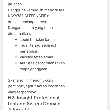
jaringan.
Pengguna kemudian mengakses
KAYA787 ALTERNATIF melalui
domain cadangan resmi.
Dengan sistem yang telah
dioptimalkan:
Login berjalan lancar
Tidak terjadi redirect
berlebihan
Validasi tetap aman
Aktivitas dapat dilanjutkan
tanpa gangguan
Skenario ini menunjukkan
pentingnya jalur akses cadangan
yang terpercaya.
H2: Insight Profesional
tentang Sistem Domain
Alternatif