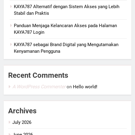
KAYA787 Alternatif dengan Sistem Akses yang Lebih
Stabil dan Praktis
Panduan Menjaga Kelancaran Akses pada Halaman
KAYA787 Login
KAYA787 sebagai Brand Digital yang Mengutamakan
Kenyamanan Pengguna
Recent Comments
A WordPress Commenter
on
Hello world!
Archives
July 2026
June 2026