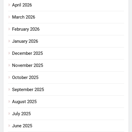
April 2026
March 2026
February 2026
January 2026
December 2025
November 2025
October 2025
September 2025
August 2025
July 2025
June 2025