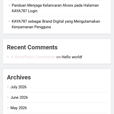
Panduan Menjaga Kelancaran Akses pada Halaman
KAYA787 Login
KAYA787 sebagai Brand Digital yang Mengutamakan
Kenyamanan Pengguna
Recent Comments
A WordPress Commenter
on
Hello world!
Archives
July 2026
June 2026
May 2026