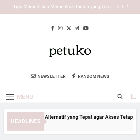
Skip
KAYA787 Alternatif dengan Sistem Akses yang
to
Lebih Stabil dan Praktis
content
Panduan Menjaga Kelancaran Akses pada
Halaman KAYA787 Login
Tips Memilih Link Alternatif yang Tepat agar
Akses Tetap Aman dan Terarah
Tips Memilih dan Memeriksa Tautan yang Tepat
agar Akses Tetap Aman
KAYA787 Alternatif dengan Sistem Akses yang
Lebih Stabil dan Praktis
Petuko
Dapatkan Produk Berkualitas Untuk Hewan
Panduan Menjaga Kelancaran Akses pada
NEWSLETTER
RANDOM NEWS
Halaman KAYA787 Login
Peliharaan Anda Di Petuko. Dari Makanan
Hingga Aksesori, Semuanya Ada Di Sini.
MENU
ps Memilih Link Alternatif yang Tepat agar Akses Tetap Aman
HEADLINES
Weeks Ago