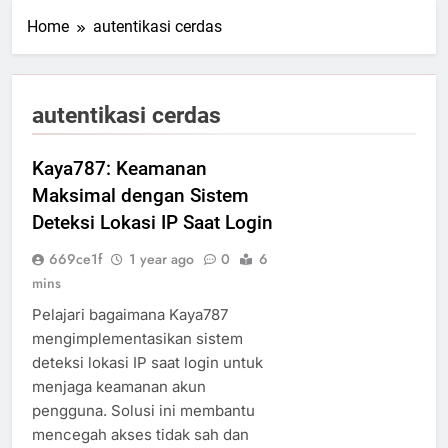
Home
autentikasi cerdas
autentikasi cerdas
Kaya787: Keamanan
Maksimal dengan Sistem
Deteksi Lokasi IP Saat Login
669ce1f
1 year ago
0
6
mins
Pelajari bagaimana Kaya787
mengimplementasikan sistem
deteksi lokasi IP saat login untuk
menjaga keamanan akun
pengguna. Solusi ini membantu
mencegah akses tidak sah dan