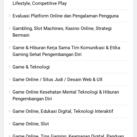
Lifestyle, Competitive Play
Evaluasi Platform Online dan Pengalaman Pengguna
Gambling, Slot Machines, Kasino Online, Strategi
Bermain
Game & Hiburan Kerja Sama Tim Komunikasi & Etika
Gaming Sehat Pengembangan Diri
Game & Teknologi
Game Online / Situs Judi / Desain Web & UX
Game Online Kesehatan Mental Teknologi & Hiburan
Pengembangan Diri
Game Online, Edukasi Digital, Teknologi Interaktif
Game Online, Slot
Game Online, Tips Gaming, Keamanan Digital, Panduan