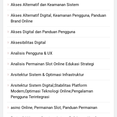
Akses Alternatif dan Keamanan Sistem
Akses Alternatif Digital, Keamanan Pengguna, Panduan
Brand Online
Akses Digital dan Panduan Pengguna
Aksesibilitas Digital
Analisis Pengguna & UX
Analisis Permainan Slot Online Edukasi Strategi
Arsitektur Sistem & Optimasi Infrastruktur
Arsitektur Sistem Digital,Stabilitas Platform
Modern,Optimasi Teknologi Online,Pengalaman
Pengguna Terintegrasi
asino Online, Permainan Slot, Panduan Permainan