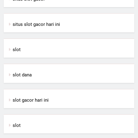
situs slot gacor hari ini
slot
slot dana
slot gacor hari ini
slot