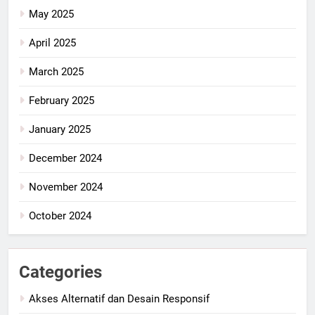
May 2025
April 2025
March 2025
February 2025
January 2025
December 2024
November 2024
October 2024
Categories
Akses Alternatif dan Desain Responsif