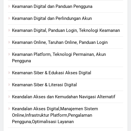
Keamanan Digital dan Panduan Pengguna
Keamanan Digital dan Perlindungan Akun
Keamanan Digital, Panduan Login, Teknologi Keamanan
Keamanan Online, Taruhan Online, Panduan Login
Keamanan Platform, Teknologi Permainan, Akun
Pengguna
Keamanan Siber & Edukasi Akses Digital
Keamanan Siber & Literasi Digital
Keandalan Akses dan Kemudahan Navigasi Alternatif
Keandalan Akses Digital,Manajemen Sistem
Online,Infrastruktur Platform,Pengalaman
Pengguna,Optimalisasi Layanan