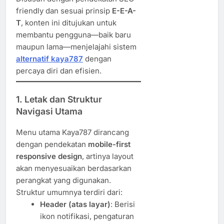
friendly dan sesuai prinsip
E-E-A-
T
, konten ini ditujukan untuk
membantu pengguna—baik baru
maupun lama—menjelajahi sistem
alternatif kaya787
dengan
percaya diri dan efisien.
1. Letak dan Struktur
Navigasi Utama
Menu utama Kaya787 dirancang
dengan pendekatan
mobile-first
responsive design
, artinya layout
akan menyesuaikan berdasarkan
perangkat yang digunakan.
Struktur umumnya terdiri dari:
Header (atas layar)
: Berisi
ikon notifikasi, pengaturan