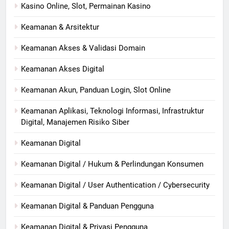
Kasino Online, Slot, Permainan Kasino
Keamanan & Arsitektur
Keamanan Akses & Validasi Domain
Keamanan Akses Digital
Keamanan Akun, Panduan Login, Slot Online
Keamanan Aplikasi, Teknologi Informasi, Infrastruktur
Digital, Manajemen Risiko Siber
Keamanan Digital
Keamanan Digital / Hukum & Perlindungan Konsumen
Keamanan Digital / User Authentication / Cybersecurity
Keamanan Digital & Panduan Pengguna
Keamanan Digital & Privasi Pengguna