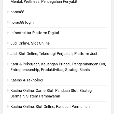
Mental, Wellness, Pencegahan Penyakit
horas88
horas88 login
Infrastruktur Platform Digital
Judi Online, Slot Online
Judi Slot Online, Teknologi Perjudian, Platform Judi
Karir & Pekerjaan, Keuangan Pribadi, Pengembangan Diri,
Entrepreneurship, Produktivitas, Strategi Bisnis
Kasino & Teknologi
Kasino Online, Game Slot, Panduan Slot, Strategi
Bermain, Sistem Pembayaran
Kasino Online, Slot Online, Panduan Permainan