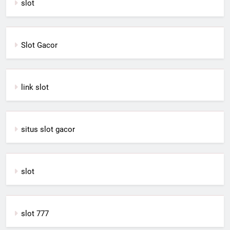
slot
Slot Gacor
link slot
situs slot gacor
slot
slot 777