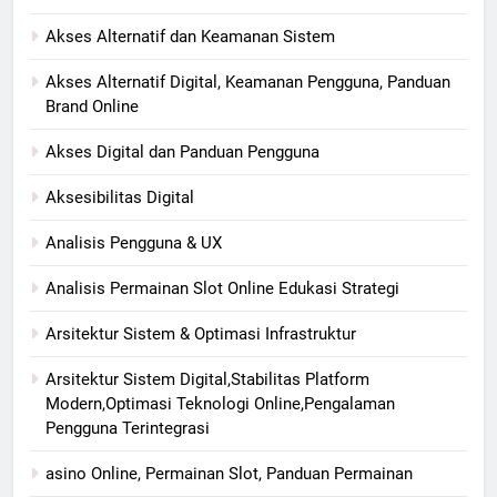
Akses Alternatif dan Keamanan Sistem
Akses Alternatif Digital, Keamanan Pengguna, Panduan
Brand Online
Akses Digital dan Panduan Pengguna
Aksesibilitas Digital
Analisis Pengguna & UX
Analisis Permainan Slot Online Edukasi Strategi
Arsitektur Sistem & Optimasi Infrastruktur
Arsitektur Sistem Digital,Stabilitas Platform
Modern,Optimasi Teknologi Online,Pengalaman
Pengguna Terintegrasi
asino Online, Permainan Slot, Panduan Permainan