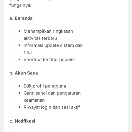
fungsinya:
a.
Beranda
Menampilkan ringkasan
aktivitas terbaru
Informasi update sistem dan
fitur
Shortcut ke fitur populer
b.
Akun Saya
Edit profil pengguna
Ganti sandi dan pengaturan
keamanan
Riwayat login dan sesi aktif
c.
Notifikasi