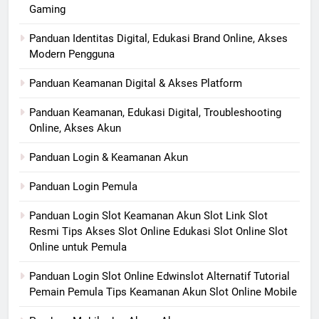
Gaming
Panduan Identitas Digital, Edukasi Brand Online, Akses
Modern Pengguna
Panduan Keamanan Digital & Akses Platform
Panduan Keamanan, Edukasi Digital, Troubleshooting
Online, Akses Akun
Panduan Login & Keamanan Akun
Panduan Login Pemula
Panduan Login Slot Keamanan Akun Slot Link Slot
Resmi Tips Akses Slot Online Edukasi Slot Online Slot
Online untuk Pemula
Panduan Login Slot Online Edwinslot Alternatif Tutorial
Pemain Pemula Tips Keamanan Akun Slot Online Mobile