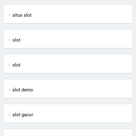
situs slot
slot
slot
slot demo
slot gacor