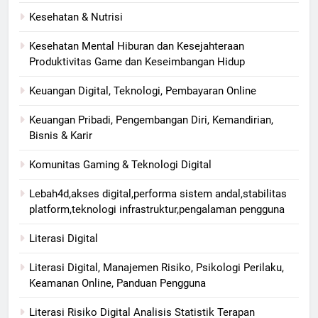
Kesehatan & Nutrisi
Kesehatan Mental Hiburan dan Kesejahteraan
Produktivitas Game dan Keseimbangan Hidup
Keuangan Digital, Teknologi, Pembayaran Online
Keuangan Pribadi, Pengembangan Diri, Kemandirian,
Bisnis & Karir
Komunitas Gaming & Teknologi Digital
Lebah4d,akses digital,performa sistem andal,stabilitas
platform,teknologi infrastruktur,pengalaman pengguna
Literasi Digital
Literasi Digital, Manajemen Risiko, Psikologi Perilaku,
Keamanan Online, Panduan Pengguna
Literasi Risiko Digital Analisis Statistik Terapan