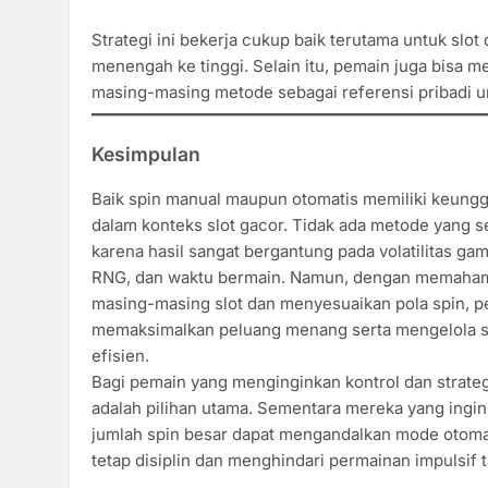
Strategi ini bekerja cukup baik terutama untuk slot 
menengah ke tinggi. Selain itu, pemain juga bisa me
masing-masing metode sebagai referensi pribadi un
Kesimpulan
Baik spin manual maupun otomatis memiliki keung
dalam konteks slot gacor. Tidak ada metode yang 
karena hasil sangat bergantung pada volatilitas ga
RNG, dan waktu bermain. Namun, dengan memahami
masing-masing slot dan menyesuaikan pola spin, p
memaksimalkan peluang menang serta mengelola sa
efisien.
Bagi pemain yang menginginkan kontrol dan strateg
adalah pilihan utama. Sementara mereka yang ing
jumlah spin besar dapat mengandalkan mode otomat
tetap disiplin dan menghindari permainan impulsif