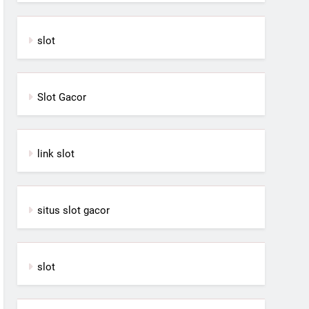
slot
Slot Gacor
link slot
situs slot gacor
slot