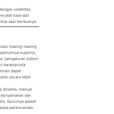
dengan volatilitas
ncatat hasil dari
tuk sesi berikutnya.
gulan masing-masing
sepenuhnya superior,
me, pengaturan sistem
 karakteristik
emain dapat
ldo secara lebih
i dinamis, manual
in kenyamanan dan
is. Kuncinya adalah
 tanpa perencanaan.