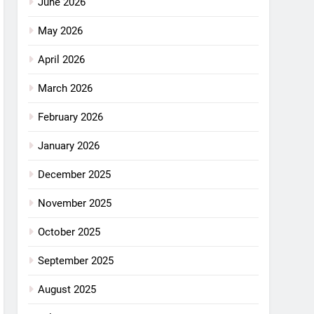
June 2026
May 2026
April 2026
March 2026
February 2026
January 2026
December 2025
November 2025
October 2025
September 2025
August 2025