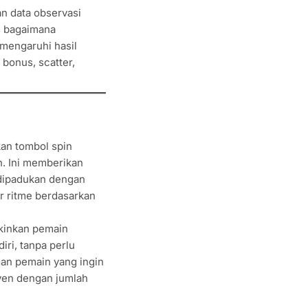
an data observasi
as bagaimana
mengaruhi hasil
bonus, scatter,
an tombol spin
n. Ini memberikan
 dipadukan dengan
ur ritme berdasarkan
inkan pemain
ri, tanpa perlu
ngan pemain yang ingin
ven dengan jumlah