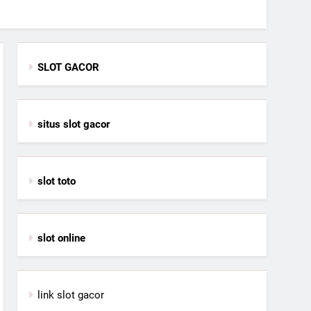
SLOT GACOR
situs slot gacor
slot toto
slot online
link slot gacor