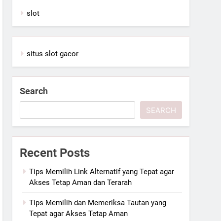
slot
situs slot gacor
Search
SEARCH
Recent Posts
Tips Memilih Link Alternatif yang Tepat agar
Akses Tetap Aman dan Terarah
Tips Memilih dan Memeriksa Tautan yang
Tepat agar Akses Tetap Aman