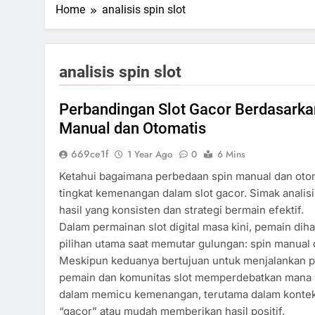
Home
analisis spin slot
analisis spin slot
Perbandingan Slot Gacor Berdasarka
Manual dan Otomatis
669ce1f
1 Year Ago
0
6 Mins
Ketahui bagaimana perbedaan spin manual dan ot
tingkat kemenangan dalam slot gacor. Simak analisi
hasil yang konsisten dan strategi bermain efektif.
Dalam permainan slot digital masa kini, pemain di
pilihan utama saat memutar gulungan: spin manual 
Meskipun keduanya bertujuan untuk menjalankan p
pemain dan komunitas slot memperdebatkan mana y
dalam memicu kemenangan, terutama dalam konteks
“gacor” atau mudah memberikan hasil positif.