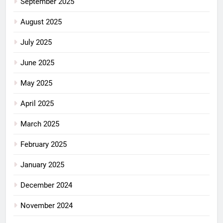
September 2025
August 2025
July 2025
June 2025
May 2025
April 2025
March 2025
February 2025
January 2025
December 2024
November 2024