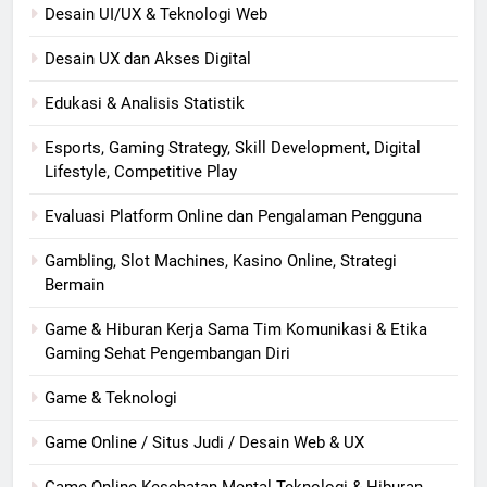
Desain UI/UX & Teknologi Web
Desain UX dan Akses Digital
Edukasi & Analisis Statistik
Esports, Gaming Strategy, Skill Development, Digital
Lifestyle, Competitive Play
Evaluasi Platform Online dan Pengalaman Pengguna
Gambling, Slot Machines, Kasino Online, Strategi
Bermain
Game & Hiburan Kerja Sama Tim Komunikasi & Etika
Gaming Sehat Pengembangan Diri
Game & Teknologi
Game Online / Situs Judi / Desain Web & UX
Game Online Kesehatan Mental Teknologi & Hiburan