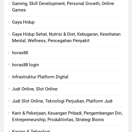
Gaming, Skill Development, Personal Growth, Online
Games
Gaya Hidup
Gaya Hidup Sehat, Nutrisi & Diet, Kebugaran, Kesehatan
Mental, Wellness, Pencegahan Penyakit
horas88
horas88 login
Infrastruktur Platform Digital
Judi Online, Slot Online
Judi Slot Online, Teknologi Perjudian, Platform Judi
Karir & Pekerjaan, Keuangan Pribadi, Pengembangan Diri,
Entrepreneurship, Produktivitas, Strategi Bisnis
Kasino & Teknologi