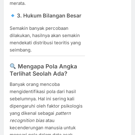
merata.
3. Hukum Bilangan Besar
Semakin banyak percobaan
dilakukan, hasilnya akan semakin
mendekati distribusi teoritis yang
seimbang.
Mengapa Pola Angka
Terlihat Seolah Ada?
Banyak orang mencoba
mengidentifikasi pola dari hasil
sebelumnya. Hal ini sering kali
dipengaruhi oleh faktor psikologis
yang dikenal sebagai
pattern
recognition bias
atau
kecenderungan manusia untuk
mencari pola dalam data acak.