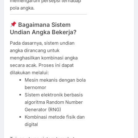
memengaruhi persepsi terhadap
pola angka.
Bagaimana Sistem
Undian Angka Bekerja?
Pada dasarnya, sistem undian
angka dirancang untuk
menghasilkan kombinasi angka
secara acak. Proses ini dapat
dilakukan melalui:
Mesin mekanis dengan bola
bernomor
Sistem elektronik berbasis
algoritma Random Number
Generator (RNG)
Kombinasi metode fisik dan
digital