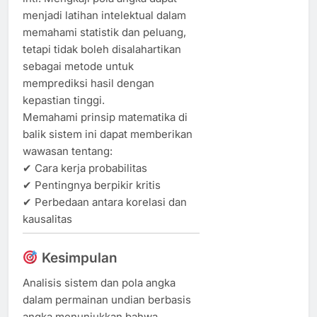
menjadi latihan intelektual dalam
memahami statistik dan peluang,
tetapi tidak boleh disalahartikan
sebagai metode untuk
memprediksi hasil dengan
kepastian tinggi.
Memahami prinsip matematika di
balik sistem ini dapat memberikan
wawasan tentang:
✔ Cara kerja probabilitas
✔ Pentingnya berpikir kritis
✔ Perbedaan antara korelasi dan
kausalitas
Kesimpulan
Analisis sistem dan pola angka
dalam permainan undian berbasis
angka menunjukkan bahwa