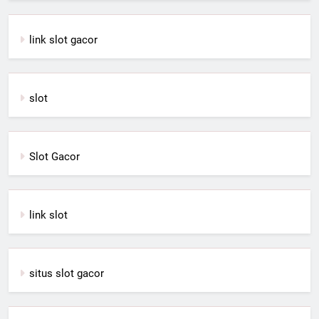
link slot gacor
slot
Slot Gacor
link slot
situs slot gacor