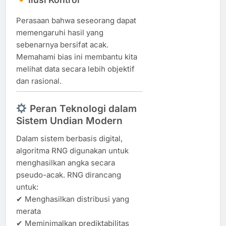
Perasaan bahwa seseorang dapat
memengaruhi hasil yang
sebenarnya bersifat acak.
Memahami bias ini membantu kita
melihat data secara lebih objektif
dan rasional.
Peran Teknologi dalam
Sistem Undian Modern
Dalam sistem berbasis digital,
algoritma RNG digunakan untuk
menghasilkan angka secara
pseudo-acak. RNG dirancang
untuk:
✔ Menghasilkan distribusi yang
merata
✔ Meminimalkan prediktabilitas