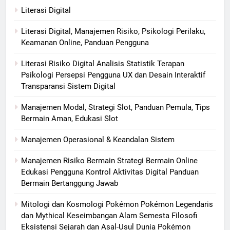
Literasi Digital
Literasi Digital, Manajemen Risiko, Psikologi Perilaku,
Keamanan Online, Panduan Pengguna
Literasi Risiko Digital Analisis Statistik Terapan
Psikologi Persepsi Pengguna UX dan Desain Interaktif
Transparansi Sistem Digital
Manajemen Modal, Strategi Slot, Panduan Pemula, Tips
Bermain Aman, Edukasi Slot
Manajemen Operasional & Keandalan Sistem
Manajemen Risiko Bermain Strategi Bermain Online
Edukasi Pengguna Kontrol Aktivitas Digital Panduan
Bermain Bertanggung Jawab
Mitologi dan Kosmologi Pokémon Pokémon Legendaris
dan Mythical Keseimbangan Alam Semesta Filosofi
Eksistensi Sejarah dan Asal-Usul Dunia Pokémon