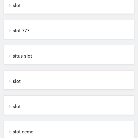
slot
slot 777
situs slot
slot
slot
slot demo