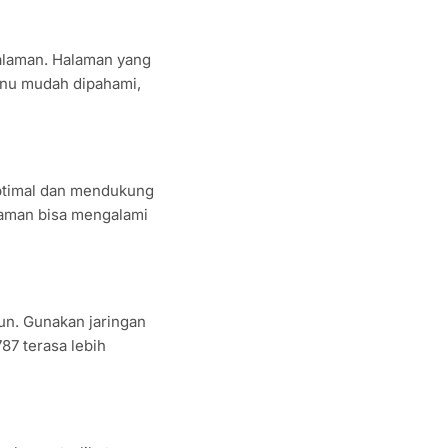
alaman. Halaman yang
menu mudah dipahami,
ptimal dan mendukung
laman bisa mengalami
kun. Gunakan jaringan
787 terasa lebih