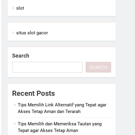
slot
situs slot gacor
Search
SEARCH
Recent Posts
Tips Memilih Link Alternatif yang Tepat agar
Akses Tetap Aman dan Terarah
Tips Memilih dan Memeriksa Tautan yang
Tepat agar Akses Tetap Aman