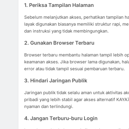
1. Periksa Tampilan Halaman
Sebelum melanjutkan akses, perhatikan tampilan h
layak digunakan biasanya memiliki struktur rapi, 
dan instruksi yang tidak membingungkan.
2. Gunakan Browser Terbaru
Browser terbaru membantu halaman tampil lebih o
keamanan akses. Jika browser lama digunakan, ha
error atau tidak tampil sesuai pembaruan terbaru.
3. Hindari Jaringan Publik
Jaringan publik tidak selalu aman untuk aktivitas a
pribadi yang lebih stabil agar akses alternatif KAYA
nyaman dan terlindungi.
4. Jangan Terburu-buru Login