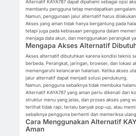
Alternatif KAYA787 dapat dipahami sebagai opsi a
membantu pengguna tetap mendapatkan pengalaman 
Namun, penggunaan jalur alternatif harus dilakukan
Akses yang aman tidak hanya bergantung pada hal
tetapi juga pada kebiasaan pengguna dalam memeri
menjaga data akun, dan menggunakan perangkat ya
Mengapa Akses Alternatif Dibutu
Akses alternatif dibutuhkan karena kondisi teknis 
berbeda. Perangkat, jaringan, browser, dan lokasi 
memengaruhi kelancaran halaman. Ketika akses uta
jalur alternatif dapat menjadi solusi pendukung.
Namun, pengguna sebaiknya tidak membuka halama
Alternatif KAYA787 yang aman perlu dikenali dari ko
struktur menu yang jelas, dan proses akses yang wa
terlihat tidak rapi, terlalu banyak pop-up, atau memi
sebaiknya pengguna berhenti dan memeriksa ulang
Cara Menggunakan Alternatif KA
Aman