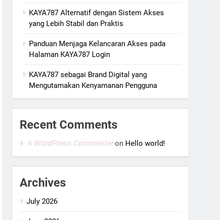
KAYA787 Alternatif dengan Sistem Akses
yang Lebih Stabil dan Praktis
Panduan Menjaga Kelancaran Akses pada
Halaman KAYA787 Login
KAYA787 sebagai Brand Digital yang
Mengutamakan Kenyamanan Pengguna
Recent Comments
A WordPress Commenter
on
Hello world!
Archives
July 2026