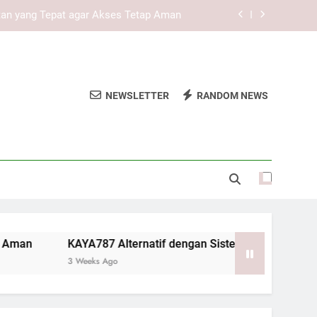
tan yang Tepat agar Akses Tetap Aman
m Akses yang Lebih Stabil dan Praktis
n Akses pada Halaman KAYA787 Login
NEWSLETTER
RANDOM NEWS
pat agar Akses Tetap Aman dan Terarah
tan yang Tepat agar Akses Tetap Aman
ri Makanan Hingga Aksesori, Semuanya Ada Di Sini.
m Akses yang Lebih Stabil dan Praktis
n Akses pada Halaman KAYA787 Login
KAYA787 Alternatif dengan Sistem Akses yang Lebih Stabil d
3 Weeks Ago