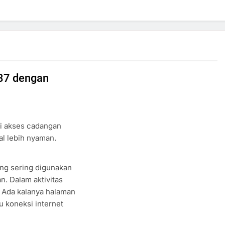
87 dengan
i akses cadangan
al lebih nyaman.
ang sering digunakan
. Dalam aktivitas
a. Ada kalanya halaman
 koneksi internet