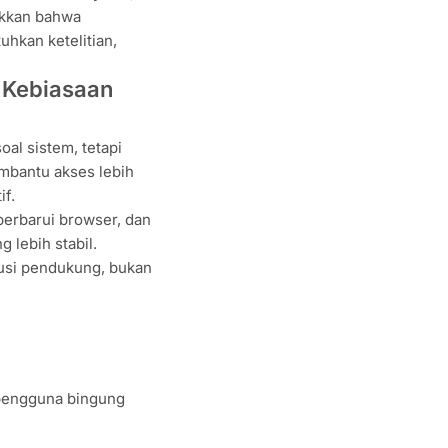
ukkan bahwa
hkan ketelitian,
 Kebiasaan
al sistem, tetapi
embantu akses lebih
if.
erbarui browser, dan
 lebih stabil.
lusi pendukung, bukan
pengguna bingung