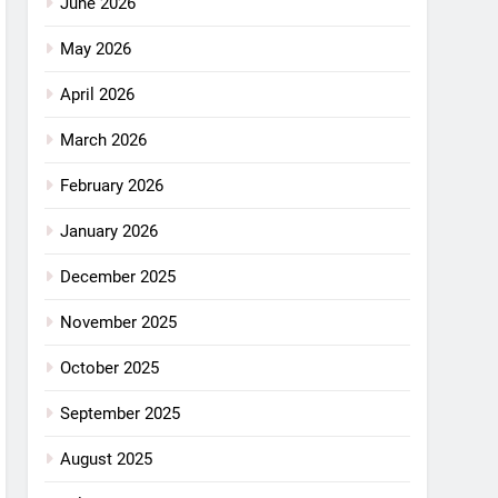
June 2026
May 2026
April 2026
March 2026
February 2026
January 2026
December 2025
November 2025
October 2025
September 2025
August 2025