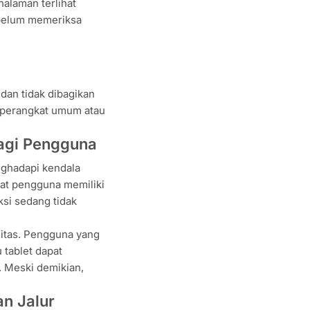
alaman terlihat
belum memeriksa
dan tidak dibagikan
i perangkat umum atau
agi Pengguna
ghadapi kendala
at pengguna memiliki
ksi sedang tidak
ilitas. Pengguna yang
 tablet dapat
. Meski demikian,
n Jalur