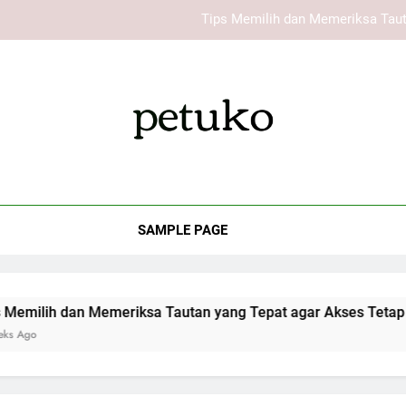
Tips Memilih dan Memeriksa Tau
KAYA787 Alternatif dengan Siste
Panduan Menjaga Kelancara
Tips Memilih Link Alternatif yang Te
uko
Tips Memilih dan Memeriksa Tau
Produk Berkualitas Untuk Hewan Peliharaan Anda Di Petuko. Da
KAYA787 Alternatif dengan Siste
SAMPLE PAGE
Panduan Menjaga Kelancara
n Memeriksa Tautan yang Tepat agar Akses Tetap Aman