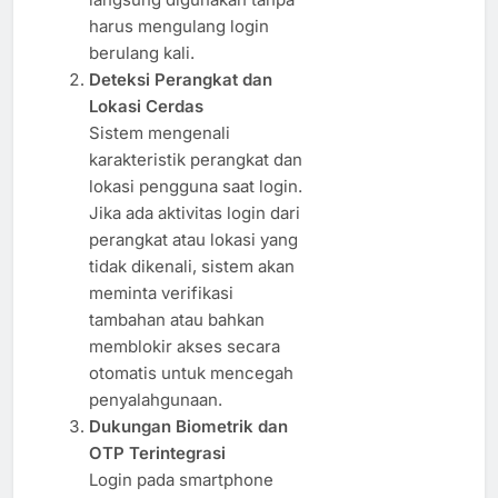
harus mengulang login
berulang kali.
Deteksi Perangkat dan
Lokasi Cerdas
Sistem mengenali
karakteristik perangkat dan
lokasi pengguna saat login.
Jika ada aktivitas login dari
perangkat atau lokasi yang
tidak dikenali, sistem akan
meminta verifikasi
tambahan atau bahkan
memblokir akses secara
otomatis untuk mencegah
penyalahgunaan.
Dukungan Biometrik dan
OTP Terintegrasi
Login pada smartphone