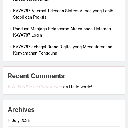
KAYA787 Alternatif dengan Sistem Akses yang Lebih
Stabil dan Praktis
Panduan Menjaga Kelancaran Akses pada Halaman
KAYA787 Login
KAYA787 sebagai Brand Digital yang Mengutamakan
Kenyamanan Pengguna
Recent Comments
A WordPress Commenter
on
Hello world!
Archives
July 2026