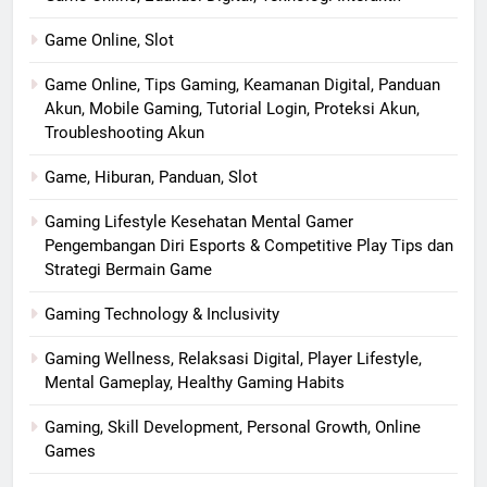
Game Online, Slot
Game Online, Tips Gaming, Keamanan Digital, Panduan
Akun, Mobile Gaming, Tutorial Login, Proteksi Akun,
Troubleshooting Akun
Game, Hiburan, Panduan, Slot
Gaming Lifestyle Kesehatan Mental Gamer
Pengembangan Diri Esports & Competitive Play Tips dan
Strategi Bermain Game
Gaming Technology & Inclusivity
Gaming Wellness, Relaksasi Digital, Player Lifestyle,
Mental Gameplay, Healthy Gaming Habits
Gaming, Skill Development, Personal Growth, Online
Games