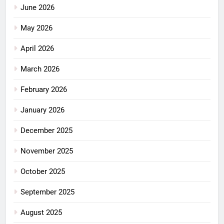
June 2026
May 2026
April 2026
March 2026
February 2026
January 2026
December 2025
November 2025
October 2025
September 2025
August 2025