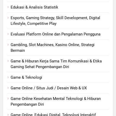
Edukasi & Analisis Statistik
Esports, Gaming Strategy, Skill Development, Digital
Lifestyle, Competitive Play
Evaluasi Platform Online dan Pengalaman Pengguna
Gambling, Slot Machines, Kasino Online, Strategi
Bermain
Game & Hiburan Kerja Sama Tim Komunikasi & Etika
Gaming Sehat Pengembangan Diri
Game & Teknologi
Game Online / Situs Judi / Desain Web & UX
Game Online Kesehatan Mental Teknologi & Hiburan
Pengembangan Diri
Game Online, Edukasi Digital, Teknologi Interaktif