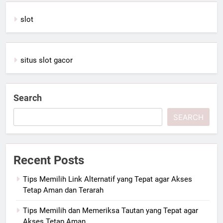
slot
situs slot gacor
Search
SEARCH
Recent Posts
Tips Memilih Link Alternatif yang Tepat agar Akses
Tetap Aman dan Terarah
Tips Memilih dan Memeriksa Tautan yang Tepat agar
Akses Tetap Aman