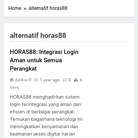
Home
alternatif horas88
alternatif horas88
HORAS88: Integrasi Login
Aman untuk Semua
Perangkat
669ce1f
1 year ago
0
6
mins
HORAS88 menghadirkan sistem
login terintegrasi yang aman dan
efisien di berbagai perangkat.
Temukan bagaimana teknologi ini
meningkatkan kenyamanan dan
keamanan akses digital harian