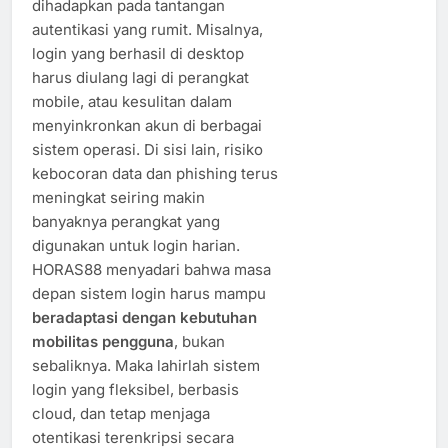
dihadapkan pada tantangan
autentikasi yang rumit. Misalnya,
login yang berhasil di desktop
harus diulang lagi di perangkat
mobile, atau kesulitan dalam
menyinkronkan akun di berbagai
sistem operasi. Di sisi lain, risiko
kebocoran data dan phishing terus
meningkat seiring makin
banyaknya perangkat yang
digunakan untuk login harian.
HORAS88 menyadari bahwa masa
depan sistem login harus mampu
beradaptasi dengan kebutuhan
mobilitas pengguna
, bukan
sebaliknya. Maka lahirlah sistem
login yang fleksibel, berbasis
cloud, dan tetap menjaga
otentikasi terenkripsi secara