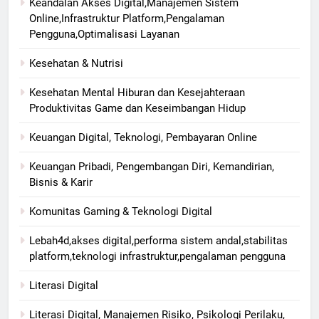
Keandalan Akses Digital,Manajemen Sistem
Online,Infrastruktur Platform,Pengalaman
Pengguna,Optimalisasi Layanan
Kesehatan & Nutrisi
Kesehatan Mental Hiburan dan Kesejahteraan
Produktivitas Game dan Keseimbangan Hidup
Keuangan Digital, Teknologi, Pembayaran Online
Keuangan Pribadi, Pengembangan Diri, Kemandirian,
Bisnis & Karir
Komunitas Gaming & Teknologi Digital
Lebah4d,akses digital,performa sistem andal,stabilitas
platform,teknologi infrastruktur,pengalaman pengguna
Literasi Digital
Literasi Digital, Manajemen Risiko, Psikologi Perilaku,