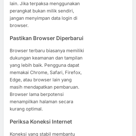
lain. Jika terpaksa menggunakan
perangkat bukan milik sendiri,
jangan menyimpan data login di
browser.
Pastikan Browser Diperbarui
Browser terbaru biasanya memiliki
dukungan keamanan dan tampilan
yang lebih baik. Pengguna dapat
memakai Chrome, Safari, Firefox,
Edge, atau browser lain yang
masih mendapatkan pembaruan.
Browser lama berpotensi
menampilkan halaman secara
kurang optimal.
Periksa Koneksi Internet
Koneksi yang stabil membantu