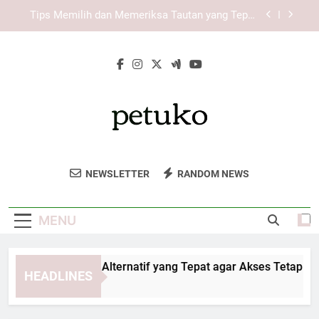
Skip
KAYA787 Alternatif dengan Sistem Akses yang
to
Lebih Stabil dan Praktis
content
Panduan Menjaga Kelancaran Akses pada
Halaman KAYA787 Login
Tips Memilih Link Alternatif yang Tepat agar
Akses Tetap Aman dan Terarah
Tips Memilih dan Memeriksa Tautan yang Tepat
agar Akses Tetap Aman
KAYA787 Alternatif dengan Sistem Akses yang
Lebih Stabil dan Praktis
Petuko
Dapatkan Produk Berkualitas Untuk Hewan
Panduan Menjaga Kelancaran Akses pada
NEWSLETTER
RANDOM NEWS
Halaman KAYA787 Login
Peliharaan Anda Di Petuko. Dari Makanan
Hingga Aksesori, Semuanya Ada Di Sini.
MENU
ips Memilih Link Alternatif yang Tepat agar Akses Tetap Ama
HEADLINES
 Weeks Ago