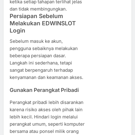
ketika setiap tahapan terlihat jelas
dan tidak membingungkan.
Persiapan Sebelum
Melakukan EDWINSLOT
Login
Sebelum masuk ke akun,
pengguna sebaiknya melakukan
beberapa persiapan dasar.
Langkah ini sederhana, tetapi
sangat berpengaruh terhadap
kenyamanan dan keamanan akses.
Gunakan Perangkat Pribadi
Perangkat pribadi lebih disarankan
karena risiko akses oleh pihak lain
lebih kecil. Hindari login melalui
perangkat umum, seperti komputer
bersama atau ponsel milik orang