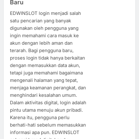
Baru
EDWINSLOT login menjadi salah
satu pencarian yang banyak
digunakan oleh pengguna yang
ingin memahami cara masuk ke
akun dengan lebih aman dan
terarah. Bagi pengguna baru,
proses login tidak hanya berkaitan
dengan memasukkan data akun,
tetapi juga memahami bagaimana
mengenali halaman yang tepat,
menjaga keamanan perangkat, dan
menghindari kesalahan umum.
Dalam aktivitas digital, login adalah
pintu utama menuju akun pribadi.
Karena itu, pengguna perlu
berhati-hati sebelum memasukkan
informasi apa pun. EDWINSLOT