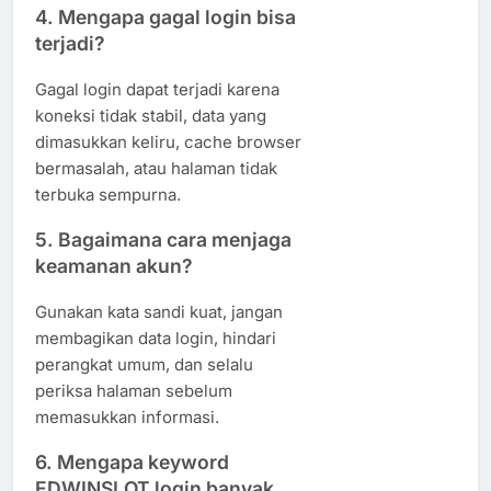
4. Mengapa gagal login bisa
terjadi?
Gagal login dapat terjadi karena
koneksi tidak stabil, data yang
dimasukkan keliru, cache browser
bermasalah, atau halaman tidak
terbuka sempurna.
5. Bagaimana cara menjaga
keamanan akun?
Gunakan kata sandi kuat, jangan
membagikan data login, hindari
perangkat umum, dan selalu
periksa halaman sebelum
memasukkan informasi.
6. Mengapa keyword
EDWINSLOT login banyak