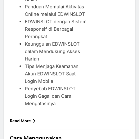
Panduan Memulai Aktivitas
Online melalui EDWINSLOT
EDWINSLOT dengan Sistem
Responsif di Berbagai
Perangkat
Keunggulan EDWINSLOT
dalam Mendukung Akses
Harian
Tips Menjaga Keamanan
Akun EDWINSLOT Saat
Login Mobile
Penyebab EDWINSLOT
Login Gagal dan Cara
Mengatasinya
Read More
Cara Menggunakan