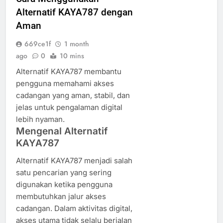
Alternatif KAYA787 dengan
Aman
669ce1f
1 month
ago
0
10 mins
Alternatif KAYA787 membantu
pengguna memahami akses
cadangan yang aman, stabil, dan
jelas untuk pengalaman digital
lebih nyaman.
Mengenal Alternatif
KAYA787
Alternatif KAYA787 menjadi salah
satu pencarian yang sering
digunakan ketika pengguna
membutuhkan jalur akses
cadangan. Dalam aktivitas digital,
akses utama tidak selalu berjalan