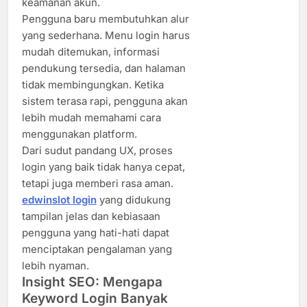
keamanan akun.
Pengguna baru membutuhkan alur
yang sederhana. Menu login harus
mudah ditemukan, informasi
pendukung tersedia, dan halaman
tidak membingungkan. Ketika
sistem terasa rapi, pengguna akan
lebih mudah memahami cara
menggunakan platform.
Dari sudut pandang UX, proses
login yang baik tidak hanya cepat,
tetapi juga memberi rasa aman.
edwinslot login
yang didukung
tampilan jelas dan kebiasaan
pengguna yang hati-hati dapat
menciptakan pengalaman yang
lebih nyaman.
Insight SEO: Mengapa
Keyword Login Banyak