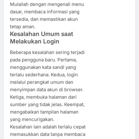
Mulailah dengan mengenali menu
dasar, membaca informasi yang
tersedia, dan memastikan akun
tetap aman.
Kesalahan Umum saat
Melakukan Login
Beberapa kesalahan sering terjadi
pada pengguna baru. Pertama,
menggunakan kata sandi yang
terlalu sederhana. Kedua, login
melalui perangkat umum dan
menyimpan data akun di browser.
Ketiga, membuka halaman dari
sumber yang tidak jelas. Keempat,
mengabaikan tampilan halaman
yang mencurigakan.
Kesalahan lain adalah terlalu cepat
memasukkan data tanpa membaca