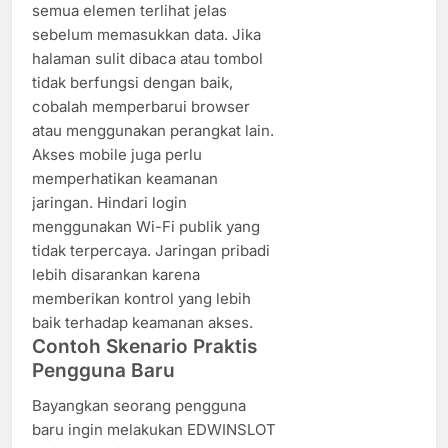
semua elemen terlihat jelas
sebelum memasukkan data. Jika
halaman sulit dibaca atau tombol
tidak berfungsi dengan baik,
cobalah memperbarui browser
atau menggunakan perangkat lain.
Akses mobile juga perlu
memperhatikan keamanan
jaringan. Hindari login
menggunakan Wi-Fi publik yang
tidak terpercaya. Jaringan pribadi
lebih disarankan karena
memberikan kontrol yang lebih
baik terhadap keamanan akses.
Contoh Skenario Praktis
Pengguna Baru
Bayangkan seorang pengguna
baru ingin melakukan EDWINSLOT