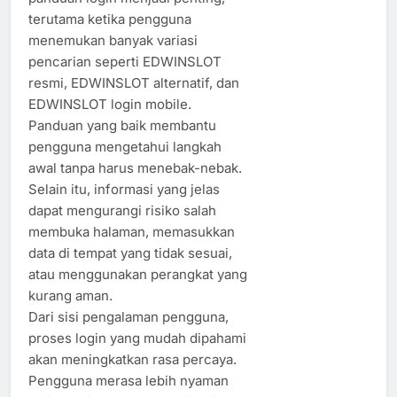
terutama ketika pengguna
menemukan banyak variasi
pencarian seperti EDWINSLOT
resmi, EDWINSLOT alternatif, dan
EDWINSLOT login mobile.
Panduan yang baik membantu
pengguna mengetahui langkah
awal tanpa harus menebak-nebak.
Selain itu, informasi yang jelas
dapat mengurangi risiko salah
membuka halaman, memasukkan
data di tempat yang tidak sesuai,
atau menggunakan perangkat yang
kurang aman.
Dari sisi pengalaman pengguna,
proses login yang mudah dipahami
akan meningkatkan rasa percaya.
Pengguna merasa lebih nyaman