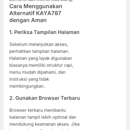
Cara Menggunakan
Alternatif KAYA787
dengan Aman
1. Periksa Tampilan Halaman
Sebelum melanjutkan akses,
perhatikan tampilan halaman.
Halaman yang layak digunakan
biasanya memiliki struktur rapi,
menu mudah dipahami, dan
instruksi yang tidak
membingungkan.
2. Gunakan Browser Terbaru
Browser terbaru membantu
halaman tampil lebih optimal dan
mendukung keamanan akses. Jika