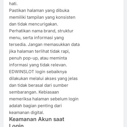
hati.
Pastikan halaman yang dibuka
memiliki tampilan yang konsisten
dan tidak mencurigakan.
Perhatikan nama brand, struktur
menu, serta informasi yang
tersedia. Jangan memasukkan data
jika halaman terlihat tidak rapi,
penuh pop-up, atau meminta
informasi yang tidak relevan.
EDWINSLOT login sebaiknya
dilakukan melalui akses yang jelas
dan tidak berasal dari sumber
sembarangan. Kebiasaan
memeriksa halaman sebelum login
adalah bagian penting dari
keamanan digital.
Keamanan Akun saat
Login