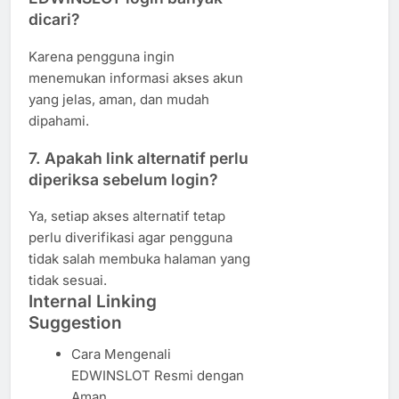
dicari?
Karena pengguna ingin
menemukan informasi akses akun
yang jelas, aman, dan mudah
dipahami.
7. Apakah link alternatif perlu
diperiksa sebelum login?
Ya, setiap akses alternatif tetap
perlu diverifikasi agar pengguna
tidak salah membuka halaman yang
tidak sesuai.
Internal Linking
Suggestion
Cara Mengenali
EDWINSLOT Resmi dengan
Aman