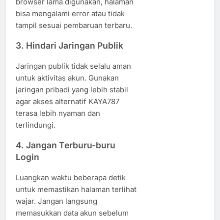
browser lama digunakan, halaman
bisa mengalami error atau tidak
tampil sesuai pembaruan terbaru.
3. Hindari Jaringan Publik
Jaringan publik tidak selalu aman
untuk aktivitas akun. Gunakan
jaringan pribadi yang lebih stabil
agar akses alternatif KAYA787
terasa lebih nyaman dan
terlindungi.
4. Jangan Terburu-buru
Login
Luangkan waktu beberapa detik
untuk memastikan halaman terlihat
wajar. Jangan langsung
memasukkan data akun sebelum