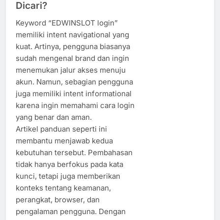
Dicari?
Keyword “EDWINSLOT login”
memiliki intent navigational yang
kuat. Artinya, pengguna biasanya
sudah mengenal brand dan ingin
menemukan jalur akses menuju
akun. Namun, sebagian pengguna
juga memiliki intent informational
karena ingin memahami cara login
yang benar dan aman.
Artikel panduan seperti ini
membantu menjawab kedua
kebutuhan tersebut. Pembahasan
tidak hanya berfokus pada kata
kunci, tetapi juga memberikan
konteks tentang keamanan,
perangkat, browser, dan
pengalaman pengguna. Dengan