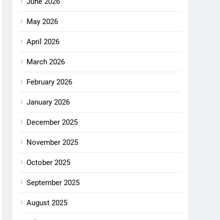
June 2026
May 2026
April 2026
March 2026
February 2026
January 2026
December 2025
November 2025
October 2025
September 2025
August 2025