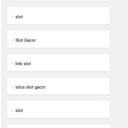
slot
Slot Gacor
link slot
situs slot gacor
slot