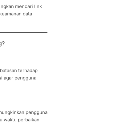
ngkan mencari link
a keamanan data
g?
batasan terhadap
usi agar pengguna
 memungkinkan pengguna
u waktu perbaikan