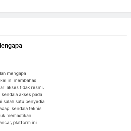
 Mengapa
, dan mengapa
kel ini membahas
ari akses tidak resmi.
si kendala akses pada
i salah satu penyedia
adapi kendala teknis
ntuk memastikan
car, platform ini